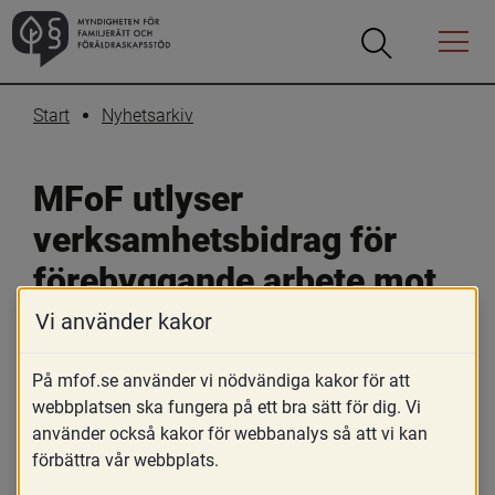
Öppna
Öppna
Menyn
sökrutan
Start
Nyhetsarkiv
MFoF utlyser 
verksamhetsbidrag för 
förebyggande arbete mot 
hedersrelaterat våld och 
Vi använder kakor
förtryck
På mfof.se använder vi nödvändiga kakor för att
webbplatsen ska fungera på ett bra sätt för dig. Vi
7 januari 2025
använder också kakor för webbanalys så att vi kan
förbättra vår webbplats.
Skriv ut
Dela