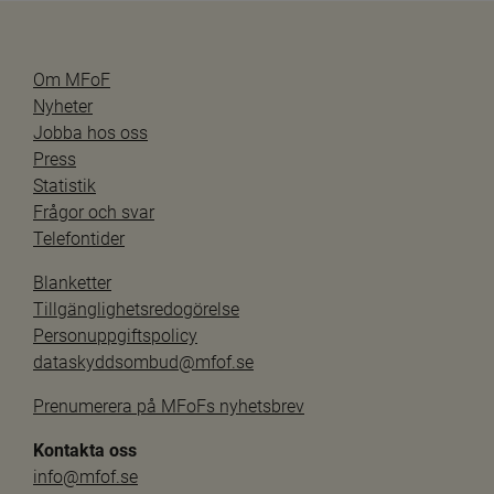
Om MFoF
Nyheter
Jobba hos oss
Press
Statistik
Frågor och svar
Telefontider
Blanketter
Tillgänglighetsredogörelse
Personuppgiftspolicy
dataskyddsombud@mfof.se
Prenumerera på MFoFs nyhetsbrev
Kontakta oss
info@mfof.se