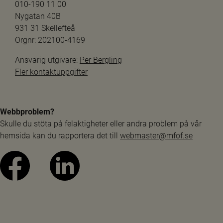
010-190 11 00
Nygatan 40B
931 31 Skellefteå
Orgnr: 202100-4169
Ansvarig utgivare: 
Per Bergling
Fler kontaktuppgifter
Webbproblem?
Skulle du stöta på felaktigheter eller andra problem på vår 
hemsida kan du rapportera det till 
webmaster@mfof.se