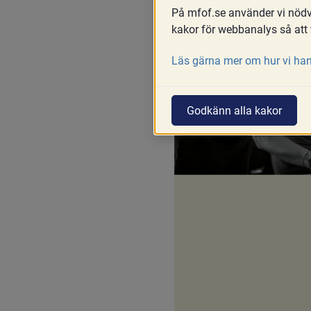
På mfof.se använder vi nödvä
kakor för webbanalys så att 
Läs gärna mer om hur vi han
Godkänn alla kakor