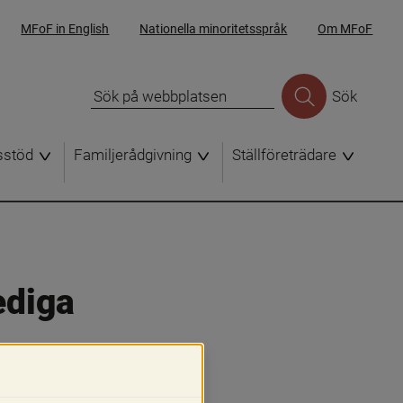
MFoF in English
Nationella minoritetsspråk
Om MFoF
Sök
sstöd
Familjerådgivning
Ställföreträdare
diga 