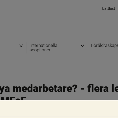
Lättläst
Internationella
Föräldraskap
adoptioner
ya medarbetare? - flera le
å MFoF