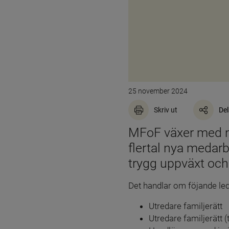
25 november 2024
Skriv ut
Del
MFoF växer med ny
flertal nya medarbe
trygg uppväxt och b
Det handlar om föjande led
Utredare familjerätt
Utredare familjerätt 