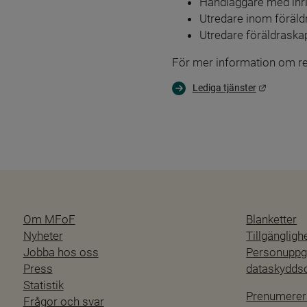
Handläggare med inr
Utredare inom föräld
Utredare föräldraska
För mer information om resp
Länk till
Lediga tjänster
Om MFoF
Blanketter
Nyheter
Tillgänglig
Jobba hos oss
Personuppgi
Press
dataskydd
Statistik
Prenumerer
Frågor och svar