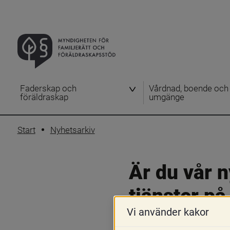
Faderskap och
Vårdnad, boende och
föräldraskap
umgänge
Start
Nyhetsarkiv
Är du vår n
tjänster p
Vi använder kakor