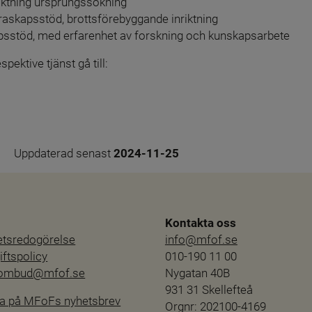
iktning ursprungssökning
raskapsstöd, brottsförebyggande inriktning
psstöd, med erfarenhet av forskning och kunskapsarbete
ektive tjänst gå till:
 annan webbplats.
Uppdaterad senast 
2024-11-25
Kontakta oss
hetsredogörelse
info@mfof.se
ftspolicy
010-190 11 00
sombud@mfof.se
Nygatan 40B
931 31 Skellefteå
a på MFoFs nyhetsbrev
Orgnr: 202100-4169