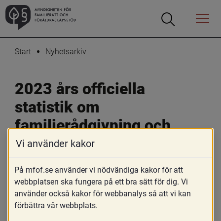
Öppna
Öppna
Menyn
sökrutan
Start
Nyhetsarkiv
2023 års officiella 
statistik om 
familjerådgivning och 
familjerätt
Vi använder kakor
På mfof.se använder vi nödvändiga kakor för att
webbplatsen ska fungera på ett bra sätt för dig. Vi
använder också kakor för webbanalys så att vi kan
förbättra vår webbplats.