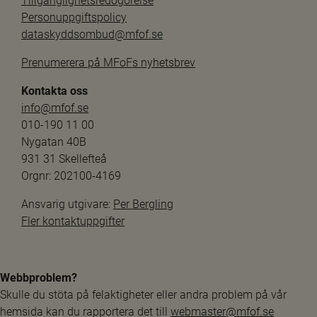
Tillgänglighetsredogörelse
Personuppgiftspolicy
dataskyddsombud@mfof.se
Prenumerera på MFoFs nyhetsbrev
Kontakta oss
info@mfof.se
010-190 11 00
Nygatan 40B
931 31 Skellefteå
Orgnr: 202100-4169
Ansvarig utgivare: 
Per Bergling
Fler kontaktuppgifter
Webbproblem?
Skulle du stöta på felaktigheter eller andra problem på vår 
hemsida kan du rapportera det till 
webmaster@mfof.se