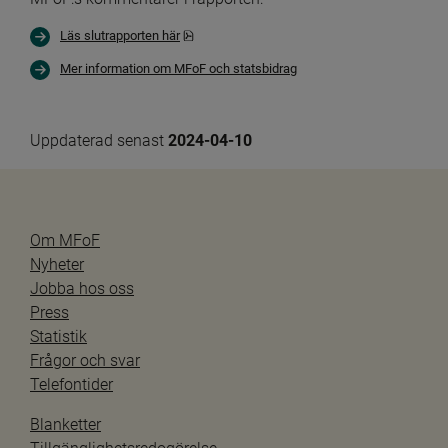
pdf, 741.2 kB, öppnas i nytt fönster.
Läs slutrapporten här
Mer information om MFoF och statsbidrag
Uppdaterad senast 
2024-04-10
Om MFoF
Nyheter
Jobba hos oss
Press
Statistik
Frågor och svar
Telefontider
Blanketter