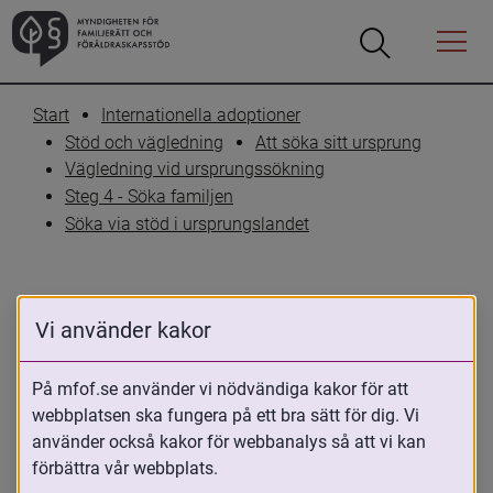
Öppna
Öppna
Menyn
sökrutan
Start
Internationella adoptioner
Stöd och vägledning
Att söka sitt ursprung
Vägledning vid ursprungssökning
Steg 4 - Söka familjen
Söka via stöd i ursprungslandet
Vi använder kakor
INFORMATION OM URSPRUNGSLÄNDER
Estland
På mfof.se använder vi nödvändiga kakor för att
webbplatsen ska fungera på ett bra sätt för dig. Vi
använder också kakor för webbanalys så att vi kan
22 oktober 2024
förbättra vår webbplats.