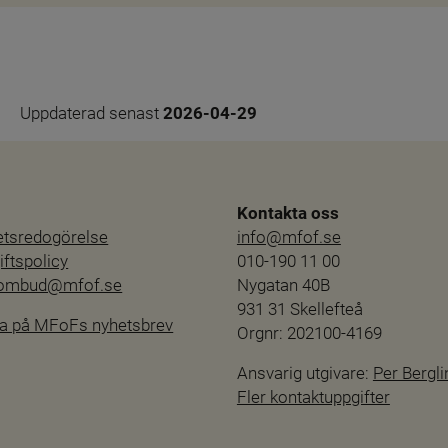
Uppdaterad senast 
2026-04-29
Kontakta oss
hetsredogörelse
info@mfof.se
ftspolicy
010-190 11 00
sombud@mfof.se
Nygatan 40B
931 31 Skellefteå
a på MFoFs nyhetsbrev
Orgnr: 202100-4169
Ansvarig utgivare: 
Per Bergli
Fler kontaktuppgifter