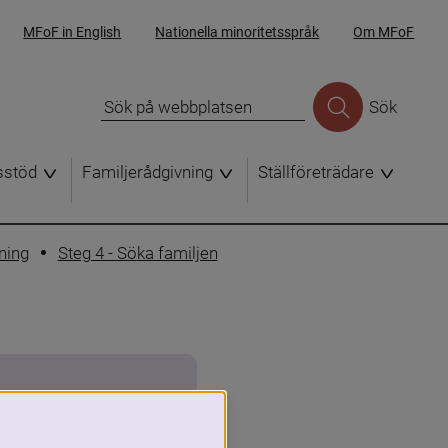
MFoF in English
Nationella minoritetsspråk
Om MFoF
Sök
sstöd
Familjerådgivning
Ställföreträdare
ning
Steg 4 - Söka familjen