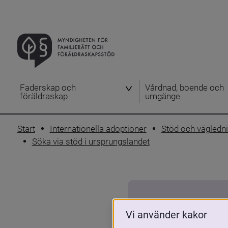
Faderskap och
Vårdnad, boende och
föräldraskap
umgänge
Start
Internationella adoptioner
Stöd och vägledn
Söka via stöd i ursprungslandet
Vi använder kakor
Israel