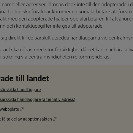
 namn eller adresser, lämnas dock inte till den adopterade i 
ina biologiska föräldrar kommer en socialarbetare att försök
kt med den adopterade hjälper socialarbetaren till att anordn
n och kontaktuppgifter inte ges till adopterade.
ig direkt till de särskilt utsedda handläggarna vid centralmy
rael ska göras med stor försiktighet då det kan innebära allvar
i sökning via centralmyndigheten rekommenderas.
ade till landet
särskilda handläggare
ärskilda handläggare (alternativ adress)
Länk till annan webbplats, öppnas i nytt fönster.
 webbplats
Länk till annan webbplats, öppnas i nytt f
 få ta del av adoptionsakten