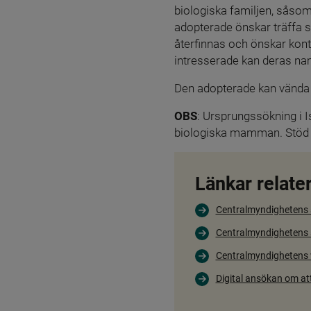
biologiska familjen, såsom
adopterade önskar träffa s
återfinnas och önskar konta
intresserade kan deras nam
Den adopterade kan vända s
OBS
: Ursprungssökning i Is
biologiska mamman. Stöd 
Länkar relater
Centralmyndighetens 
Centralmyndighetens s
Centralmyndighetens
Digital ansökan om att