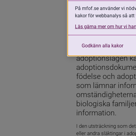
På mfof.se använder vi nödvä
10 maj 2023
kakor för webbanalys så att 
Läs gärna mer om hur vi han
Skriv ut
Del
Centralmyndigheten
Godkänn alla kakor
bistå den adoptera
adoptionslagen kan
adoptionsdokumen
födelse och adopti
som lämnar inform
omständigheterna 
biologiska familje
information.
I den utsträckning som det
eller andra släktingar i a