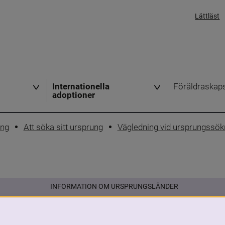
Lättläst
Internationella
Föräldraskap
adoptioner
ing
Att söka sitt ursprung
Vägledning vid ursprungssök
INFORMATION OM URSPRUNGSLÄNDER