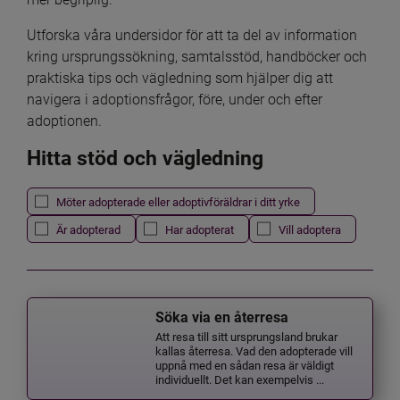
Utforska våra undersidor för att ta del av information 
kring ursprungssökning, samtalsstöd, handböcker och 
praktiska tips och vägledning som hjälper dig att 
navigera i adoptionsfrågor, före, under och efter 
adoptionen.
Hitta stöd och vägledning
Det här formuläret postas automatiskt
Filtrera resultatet
Möter adopterade eller adoptivföräldrar i ditt yrke
Är adopterad
Har adopterat
Vill adoptera
Söka via en återresa
Att resa till sitt ursprungsland brukar
kallas återresa. Vad den adopterade vill
uppnå med en sådan resa är väldigt
individuellt. Det kan exempelvis ...