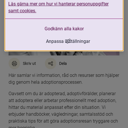
Läs gärna mer om hur vi hanterar personuppgifter
samt cookies.
Godkänn alla kakor
Anpassa inställningar
Skriv ut
Dela
Här samlar vi information, råd och resurser som hjälper 
dig genom hela adoptionsprocessen.
Oavsett om du är adopterad, adoptivförälder, planerar 
att adoptera eller arbetar professionellt med adoption, 
hittar du material anpassat efter din situation. Vi 
erbjuder handböcker, vägledningar, samtalsstöd och 
praktiska tips för att göra adoptionsresan tryggare och 
mer begriplig.