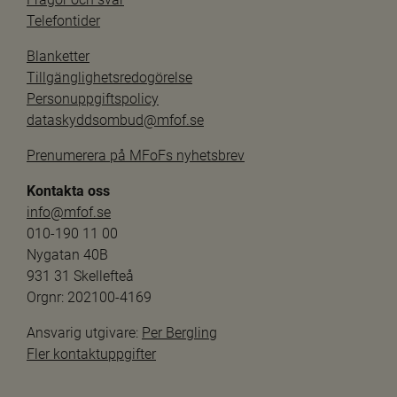
Telefontider
Blanketter
Tillgänglighetsredogörelse
Personuppgiftspolicy
dataskyddsombud@mfof.se
Prenumerera på MFoFs nyhetsbrev
Kontakta oss
info@mfof.se
010-190 11 00
Nygatan 40B
931 31 Skellefteå
Orgnr: 202100-4169
Ansvarig utgivare: 
Per Bergling
Fler kontaktuppgifter