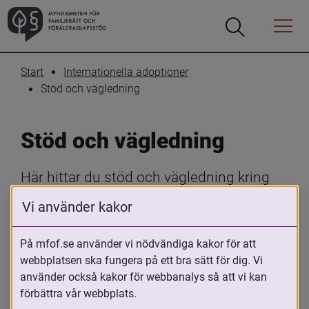
Öppna
Öppna
Menyn
sökrutan
Start
Internationella adoptioner
Stöd och vägledning
Stöd och vägledning
Här hittar du stöd och vägledning kring 
internationella adoptioner. Oavsett om du 
Vi använder kakor
är adopterad, adoptivförälder, funderar på 
att adoptera eller arbetar med 
På mfof.se använder vi nödvändiga kakor för att
adopterade, erbjuder vi råd, handböcker 
webbplatsen ska fungera på ett bra sätt för dig. Vi
använder också kakor för webbanalys så att vi kan
och resurser som hjälper dig genom hela 
förbättra vår webbplats.
adoptionsprocessen.