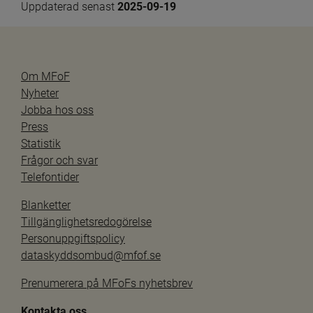
Uppdaterad senast 
2025-09-19
Om MFoF
Nyheter
Jobba hos oss
Press
Statistik
Frågor och svar
Telefontider
Blanketter
Tillgänglighetsredogörelse
Personuppgiftspolicy
dataskyddsombud@mfof.se
Prenumerera på MFoFs nyhetsbrev
Kontakta oss