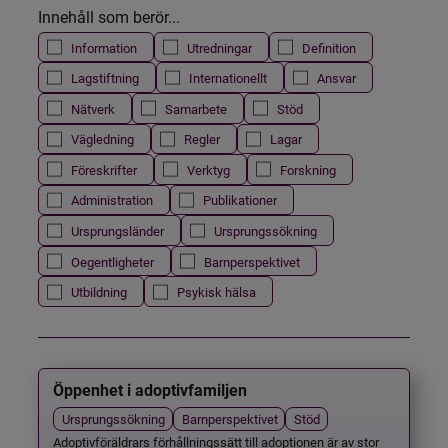
Innehåll som berör...
Information
Utredningar
Definition
Lagstiftning
Internationellt
Ansvar
Nätverk
Samarbete
Stöd
Vägledning
Regler
Lagar
Föreskrifter
Verktyg
Forskning
Administration
Publikationer
Ursprungsländer
Ursprungssökning
Oegentligheter
Barnperspektivet
Utbildning
Psykisk hälsa
Öppenhet i adoptivfamiljen
Ursprungssökning
Barnperspektivet
Stöd
Adoptivföräldrars förhållningssätt till adoptionen är av stor