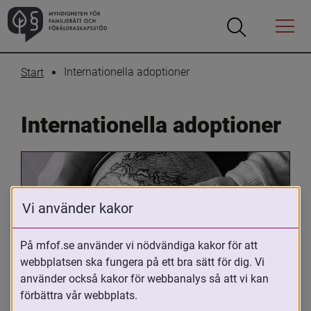
Öppna
Öppna
Menyn
sökrutan
Internationella adoptioner
Start
Internationella adoptioner
Vi använder kakor
På mfof.se använder vi nödvändiga kakor för att
webbplatsen ska fungera på ett bra sätt för dig. Vi
Oavsett om du är adopterad, 
använder också kakor för webbanalys så att vi kan
adoptivförälder eller arbetar med 
förbättra vår webbplats.
internationell adoption så kan du ha 