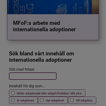
MFoF:s arbete med
internationella adoptioner
Sök bland vårt innehåll om 
internationella adoptioner
Det här formuläret postas automatiskt
Sök med fritext
Filtrera resultatet
Innehåll för dig som...
Möter adopterade eller adoptivföräldrar i ditt yrke
Är adopterad
Har adopterat
Vill adoptera