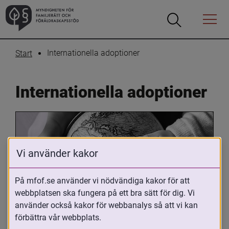
Öppna
Öppna
Menyn
sökrutan
Internationella adoptioner
Start
Internationella adoptioner
Vi använder kakor
På mfof.se använder vi nödvändiga kakor för att
webbplatsen ska fungera på ett bra sätt för dig. Vi
Oavsett om du är adopterad, 
använder också kakor för webbanalys så att vi kan
adoptivförälder eller arbetar med 
förbättra vår webbplats.
internationell adoption så kan du ha 