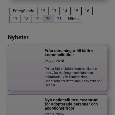
Föregående
12
13
14
15
16
17
18
19
20
21
Nästa
Nyheter
Från utmaningar till bättre
kommunikation
26 juni 2026
”Vi har fått en bättre kommunikation
med våra tonåringar och känt oss
bekräftade i vårt föräldraskap.
Dessutom har detta stärkt oss som par.”
Det ber...
Nytt nationellt resurscentrum
för adopterade personer och
adoptionsfrågor
28 maj 2026