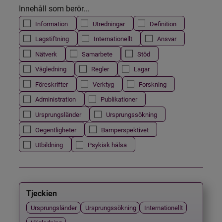
Innehåll som berör...
Information
Utredningar
Definition
Lagstiftning
Internationellt
Ansvar
Nätverk
Samarbete
Stöd
Vägledning
Regler
Lagar
Föreskrifter
Verktyg
Forskning
Administration
Publikationer
Ursprungsländer
Ursprungssökning
Oegentligheter
Barnperspektivet
Utbildning
Psykisk hälsa
Tjeckien
Ursprungsländer
Ursprungssökning
Internationellt