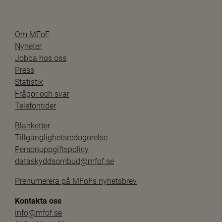
Om MFoF
Nyheter
Jobba hos oss
Press
Statistik
Frågor och svar
Telefontider
Blanketter
Tillgänglighetsredogörelse
Personuppgiftspolicy
dataskyddsombud@mfof.se
Prenumerera på MFoFs nyhetsbrev
Kontakta oss
info@mfof.se