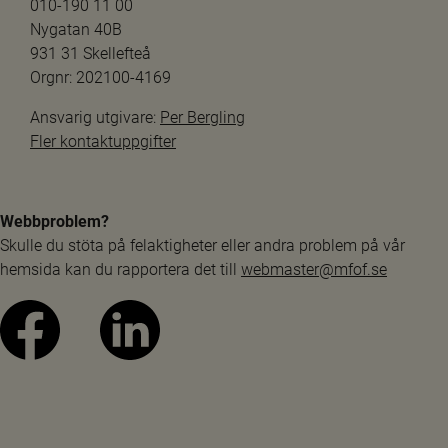
010-190 11 00
Nygatan 40B
931 31 Skellefteå
Orgnr: 202100-4169
Ansvarig utgivare: 
Per Bergling
Fler kontaktuppgifter
Webbproblem?
Skulle du stöta på felaktigheter eller andra problem på vår 
hemsida kan du rapportera det till 
webmaster@mfof.se