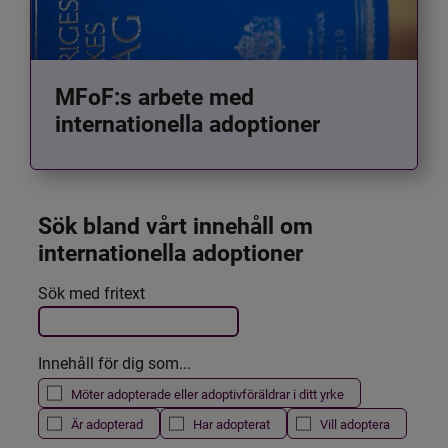
MFoF:s arbete med
internationella adoptioner
Sök bland vårt innehåll om 
internationella adoptioner
Det här formuläret postas automatiskt
Sök med fritext
Filtrera resultatet
Innehåll för dig som...
Möter adopterade eller adoptivföräldrar i ditt yrke
Är adopterad
Har adopterat
Vill adoptera