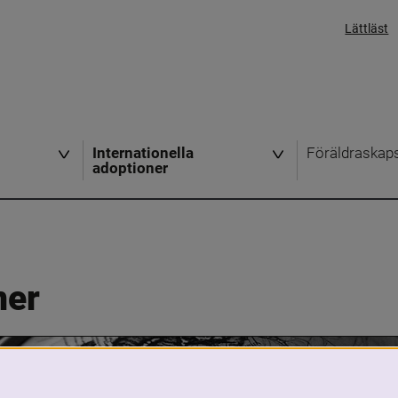
Lättläst
Internationella
Föräldraskap
adoptioner
ner