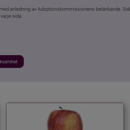
n med anledning av Adoptionskommissionens betänkande. Sido
varje sida.
erksamhet