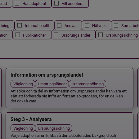
erad
Har adopterat
Vill adoptera
ftning
Internationellt
Ansvar
Nätverk
Samarbet
ation
Publikationer
Ursprungsländer
Ursprungssökning
Information om ursprungslandet
Vägledning
Ursprungsländer
Ursprungssökning
Att söka och ta del av information om ursprungslandet kan vara ett
sätt att förbereda sig inför en fortsatt sökprocess, för en del kan
det också vara...
Steg 3 - Analysera
Vägledning
Ursprungssökning
Varje adoption är unik, likaså den adopterades bakgrund och