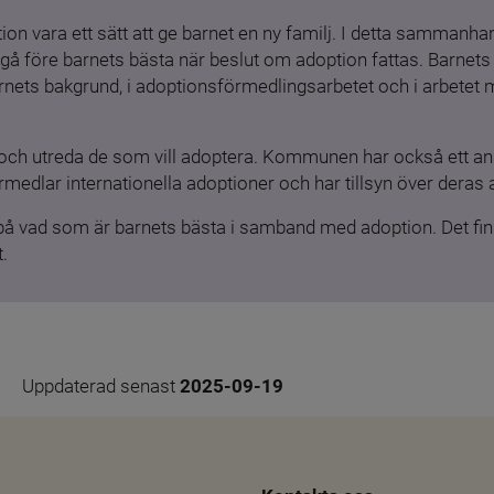
ion vara ett sätt att ge barnet en ny familj. I detta sammanhang
gå före barnets bästa när beslut om adoption fattas. Barnets b
barnets bakgrund, i adoptionsförmedlingsarbetet och i arbetet
och utreda de som vill adoptera. Kommunen har också ett ansv
medlar internationella adoptioner och har tillsyn över deras 
 på vad som är barnets bästa i samband med adoption. Det finn
.
Uppdaterad senast 
2025-09-19