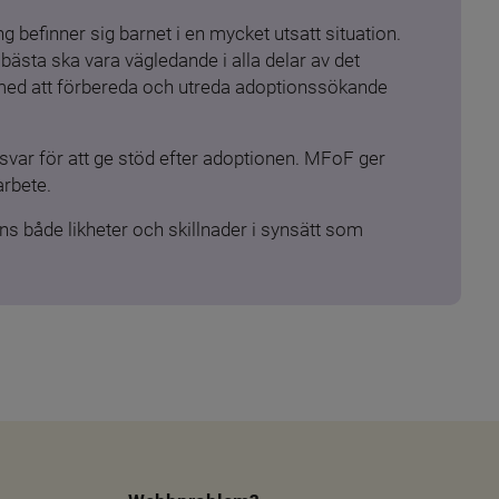
 befinner sig barnet i en mycket utsatt situation. 
ästa ska vara vägledande i alla delar av det 
 med att förbereda och utreda adoptionssökande 
ar för att ge stöd efter adoptionen. MFoF ger 
arbete.
s både likheter och skillnader i synsätt som 