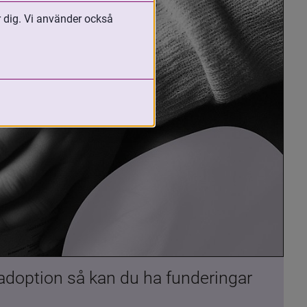
r dig. Vi använder också
 adoption så kan du ha funderingar 