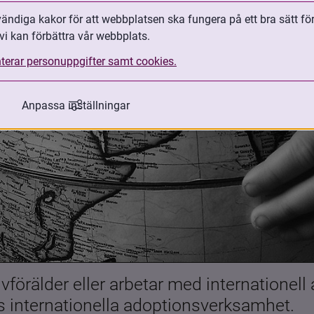
ndiga kakor för att webbplatsen ska fungera på ett bra sätt fö
vi kan förbättra vår webbplats.
terar personuppgifter samt cookies.
Anpassa inställningar
förälder eller arbetar med internationell
es internationella adoptionsverksamhet.