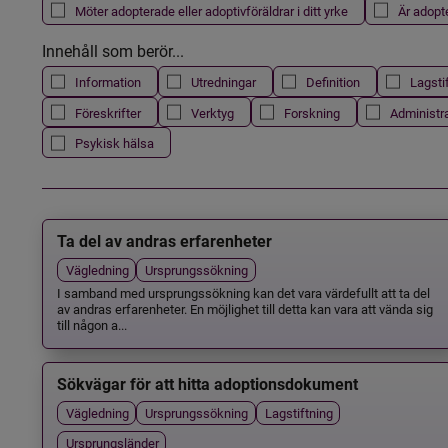
Möter adopterade eller adoptivföräldrar i ditt yrke
Är adopt
Innehåll som berör...
Information
Utredningar
Definition
Lagsti
Föreskrifter
Verktyg
Forskning
Administr
Psykisk hälsa
Ta del av andras erfarenheter
Vägledning
Ursprungssökning
I samband med ursprungssökning kan det vara värdefullt att ta del
av andras erfarenheter. En möjlighet till detta kan vara att vända sig
till någon a...
Sökvägar för att hitta adoptionsdokument
Vägledning
Ursprungssökning
Lagstiftning
Ursprungsländer