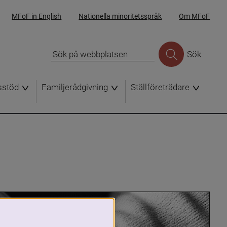
MFoF in English
Nationella minoritetsspråk
Om MFoF
Sök
sstöd
Familjerådgivning
Ställföreträdare