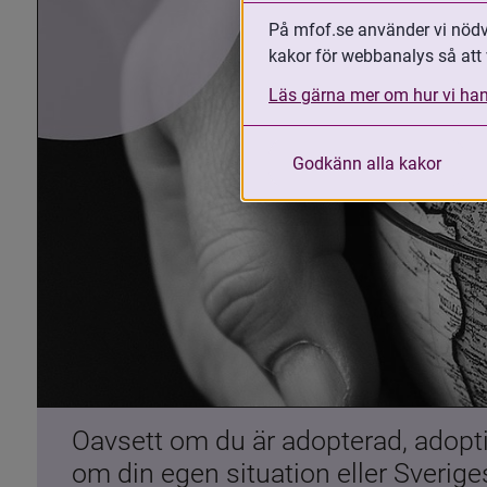
På mfof.se använder vi nödvä
kakor för webbanalys så att 
Läs gärna mer om hur vi han
Godkänn alla kakor
Oavsett om du är adopterad, adoptiv
om din egen situation eller Sverig