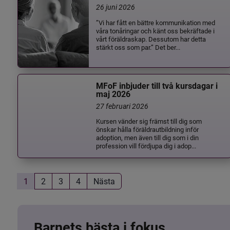
26 juni 2026
”Vi har fått en bättre kommunikation med
våra tonåringar och känt oss bekräftade i
vårt föräldraskap. Dessutom har detta
stärkt oss som par.” Det ber...
MFoF inbjuder till två kursdagar i
maj 2026
27 februari 2026
Kursen vänder sig främst till dig som
önskar hålla föräldrautbildning inför
adoption, men även till dig som i din
profession vill fördjupa dig i adop...
1
2
3
4
Nästa
Barnets bästa i fokus