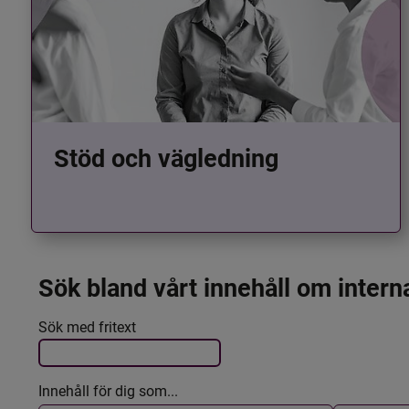
Stöd och vägledning
Sök bland vårt innehåll om intern
Det här formuläret postas automatiskt
Filtrera resultatet
Sök med fritext
Innehåll för dig som...