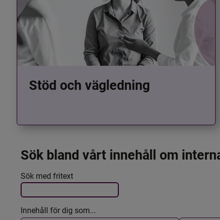
Stöd och vägledning
Sök bland vårt innehåll om intern
Det här formuläret postas automatiskt
Filtrera resultatet
Sök med fritext
Innehåll för dig som...