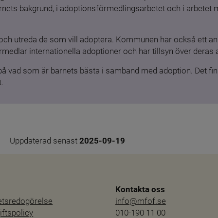
barnets bakgrund, i adoptionsförmedlingsarbetet och i arbetet
och utreda de som vill adoptera. Kommunen har också ett ansv
medlar internationella adoptioner och har tillsyn över deras 
 på vad som är barnets bästa i samband med adoption. Det finn
.
Uppdaterad senast 
2025-09-19
Kontakta oss
hetsredogörelse
info@mfof.se
ftspolicy
010-190 11 00