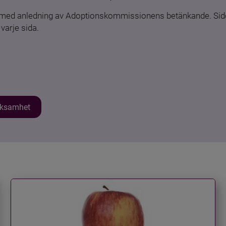
n med anledning av Adoptionskommissionens betänkande. Sido
varje sida.
erksamhet