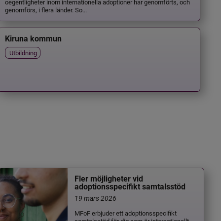
oegentligheter inom internationella adoptioner har genomförts, och
genomförs, i flera länder. So...
Kiruna kommun
Utbildning
Fler möjligheter vid
adoptionsspecifikt samtalsstöd
19 mars 2026
MFoF erbjuder ett adoptionsspecifikt
samtalsstöd för dig som är internationellt