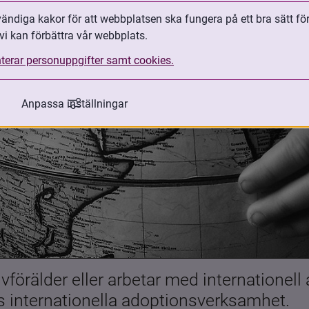
ndiga kakor för att webbplatsen ska fungera på ett bra sätt fö
vi kan förbättra vår webbplats.
terar personuppgifter samt cookies.
Anpassa inställningar
förälder eller arbetar med internationell
es internationella adoptionsverksamhet.