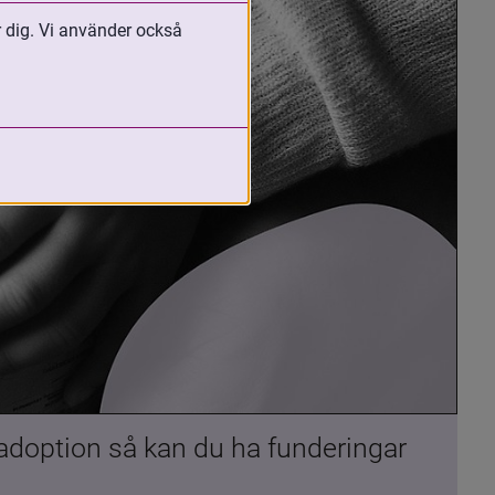
r dig. Vi använder också
 adoption så kan du ha funderingar 