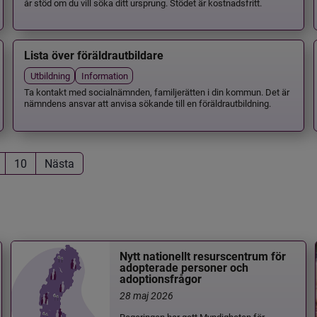
år stöd om du vill söka ditt ursprung. Stödet är kostnadsfritt.
Lista över föräldrautbildare
Utbildning
Information
Ta kontakt med socialnämnden, familjerätten i din kommun. Det är
nämndens ansvar att anvisa sökande till en föräldrautbildning.
10
Nästa
Nytt nationellt resurscentrum för
adopterade personer och
adoptionsfrågor
28 maj 2026
Regeringen har gett Myndigheten för