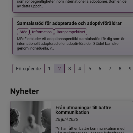
som rör oegentligheter inom internationella adoptioner. Som en del
av detta uppdr...
Samtalsstöd för adopterade och adoptivföräldrar
Stöd
Information
Barnperspektivet
MFoF erbjuder ett adoptionsspecifikt samtalsstöd för dig som är
internationellt adopterad eller adoptivförälder. Stödet kan ske
genom individuella, v...
Föregående
1
2
3
4
5
6
7
8
9
Nyheter
Från utmaningar till bättre
kommunikation
26 juni 2026
”Vi har fått en bättre kommunikation med
våra tonåringar och känt oss bekräftade i