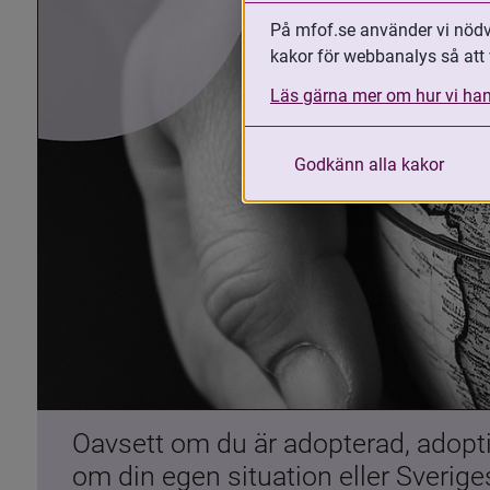
På mfof.se använder vi nödvä
kakor för webbanalys så att 
Läs gärna mer om hur vi han
Godkänn alla kakor
Oavsett om du är adopterad, adoptiv
om din egen situation eller Sverig