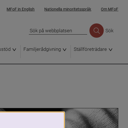
MFoF in English
Nationella minoritetsspråk
Om MFoF
Sök
sstöd
Familjerådgivning
Ställföreträdare