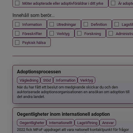
Möter adopterade eller adoptivföräldrar i ditt yrke
Är adopt
Innehåll som berör...
Information
Utredningar
Definition
Lagsti
Föreskrifter
Verktyg
Forskning
Administr
Psykisk hälsa
Adoptionsprocessen
Vägledning
Stöd
Information
Verktyg
När du har fått ett beslut om medgivande skickar du och den
auktoriserade adoptionsorganisationen en ansökan om adoption till
det andra landet.
Oegentligheter inom internationell adoption
Oegentligheter
Internationellt
Lagstiftning
Ansvar
2022 fick MFoF uppdraget att vara nationell kontaktpunkt för frågor