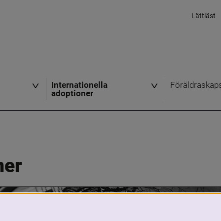
Lättläst
Internationella
Föräldraskap
adoptioner
ner