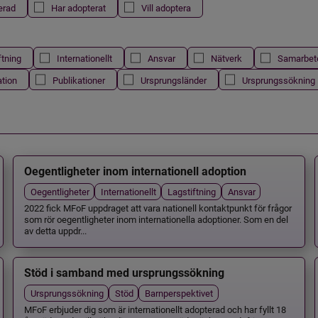
erad
Har adopterat
Vill adoptera
ftning
Internationellt
Ansvar
Nätverk
Samarbet
ation
Publikationer
Ursprungsländer
Ursprungssökning
Oegentligheter inom internationell adoption
Oegentligheter
Internationellt
Lagstiftning
Ansvar
2022 fick MFoF uppdraget att vara nationell kontaktpunkt för frågor
som rör oegentligheter inom internationella adoptioner. Som en del
av detta uppdr...
Stöd i samband med ursprungssökning
Ursprungssökning
Stöd
Barnperspektivet
MFoF erbjuder dig som är internationellt adopterad och har fyllt 18