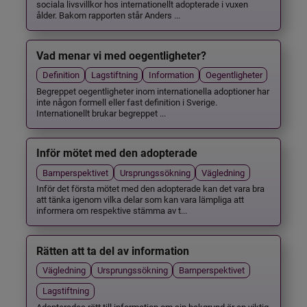
sociala livsvillkor hos internationellt adopterade i vuxen
ålder. Bakom rapporten står Anders ...
Vad menar vi med oegentligheter?
Definition
Lagstiftning
Information
Oegentligheter
Begreppet oegentligheter inom internationella adoptioner har
inte någon formell eller fast definition i Sverige.
Internationellt brukar begreppet ...
Inför mötet med den adopterade
Barnperspektivet
Ursprungssökning
Vägledning
Inför det första mötet med den adopterade kan det vara bra
att tänka igenom vilka delar som kan vara lämpliga att
informera om respektive stämma av t...
Rätten att ta del av information
Vägledning
Ursprungssökning
Barnperspektivet
Lagstiftning
Adopterades rätt till information om sin bakgrund är en viktig