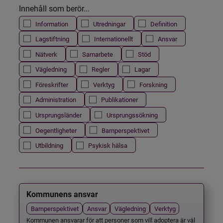
Innehåll som berör...
Information
Utredningar
Definition
Lagstiftning
Internationellt
Ansvar
Nätverk
Samarbete
Stöd
Vägledning
Regler
Lagar
Föreskrifter
Verktyg
Forskning
Administration
Publikationer
Ursprungsländer
Ursprungssökning
Oegentligheter
Barnperspektivet
Utbildning
Psykisk hälsa
Kommunens ansvar
Barnperspektivet
Ansvar
Vägledning
Verktyg
Kommunen ansvarar för att personer som vill adoptera är väl