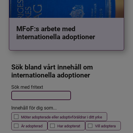
MFoF:s arbete med
internationella adoptioner
Sök bland vårt innehåll om 
internationella adoptioner
Det här formuläret postas automatiskt
Sök med fritext
Filtrera resultatet
Innehåll för dig som...
Möter adopterade eller adoptivföräldrar i ditt yrke
Är adopterad
Har adopterat
Vill adoptera