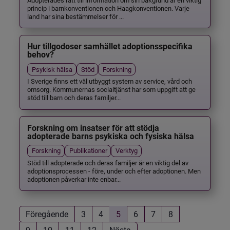
princip i barnkonventionen och Haagkonventionen. Varje
land har sina bestämmelser för ...
Hur tillgodoser samhället adoptionsspecifika
behov?
Psykisk hälsa
Stöd
Forskning
I Sverige finns ett väl utbyggt system av service, vård och
omsorg. Kommunernas socialtjänst har som uppgift att ge
stöd till barn och deras familjer...
Forskning om insatser för att stödja
adopterade barns psykiska och fysiska hälsa
Forskning
Publikationer
Verktyg
Stöd till adopterade och deras familjer är en viktig del av
adoptionsprocessen - före, under och efter adoptionen. Men
adoptionen påverkar inte enbar...
Föregående
3
4
5
6
7
8
9
10
11
12
Nästa