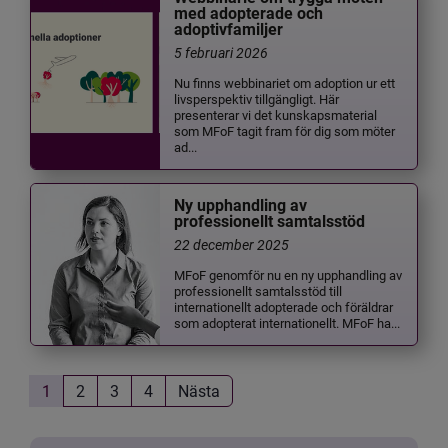
med adopterade och
adoptivfamiljer
5 februari 2026
Nu finns webbinariet om adoption ur ett
livsperspektiv tillgängligt. Här
presenterar vi det kunskapsmaterial
som MFoF tagit fram för dig som möter
ad...
Ny upphandling av
professionellt samtalsstöd
22 december 2025
MFoF genomför nu en ny upphandling av
professionellt samtalsstöd till
internationellt adopterade och föräldrar
som adopterat internationellt. MFoF ha...
1
2
3
4
Nästa