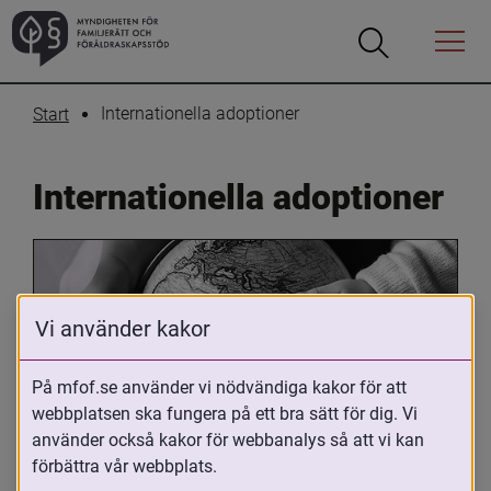
Öppna
Öppna
Menyn
sökrutan
Internationella adoptioner
Start
Internationella adoptioner
Vi använder kakor
På mfof.se använder vi nödvändiga kakor för att
webbplatsen ska fungera på ett bra sätt för dig. Vi
Oavsett om du är adopterad, 
använder också kakor för webbanalys så att vi kan
adoptivförälder eller arbetar med 
förbättra vår webbplats.
internationell adoption så kan du ha 