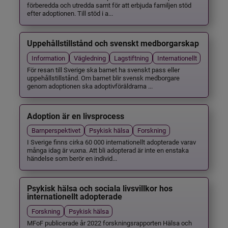
förberedda och utredda samt för att erbjuda familjen stöd
efter adoptionen. Till stöd i a...
Uppehållstillstånd och svenskt medborgarskap
Information
Vägledning
Lagstiftning
Internationellt
För resan till Sverige ska barnet ha svenskt pass eller
uppehållstillstånd. Om barnet blir svensk medborgare
genom adoptionen ska adoptivföräldrarna ...
Adoption är en livsprocess
Barnperspektivet
Psykisk hälsa
Forskning
I Sverige finns cirka 60 000 internationellt adopterade varav
många idag är vuxna. Att bli adopterad är inte en enstaka
händelse som berör en individ...
Psykisk hälsa och sociala livsvillkor hos
internationellt adopterade
Forskning
Psykisk hälsa
MFoF publicerade år 2022 forskningsrapporten Hälsa och