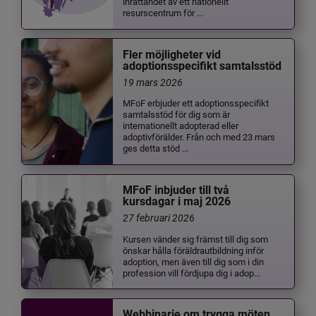
inrättandet av ett nationellt
resurscentrum för ...
Fler möjligheter vid
adoptionsspecifikt samtalsstöd
19 mars 2026
MFoF erbjuder ett adoptionsspecifikt
samtalsstöd för dig som är
internationellt adopterad eller
adoptivförälder. Från och med 23 mars
ges detta stöd ...
MFoF inbjuder till två
kursdagar i maj 2026
27 februari 2026
Kursen vänder sig främst till dig som
önskar hålla föräldrautbildning inför
adoption, men även till dig som i din
profession vill fördjupa dig i adop...
Webbinarie om trygga möten