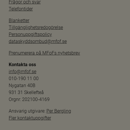
Frågor och svar
Telefontider
Blanketter
Tillgänglighetsredogörelse
Personuppgiftspolicy
dataskyddsombud@mfof.se
Prenumerera på MFoFs nyhetsbrev
Kontakta oss
info@mfof.se
010-190 11 00
Nygatan 40B
931 31 Skellefteå
Orgnr: 202100-4169
Ansvarig utgivare: 
Per Bergling
Fler kontaktuppgifter