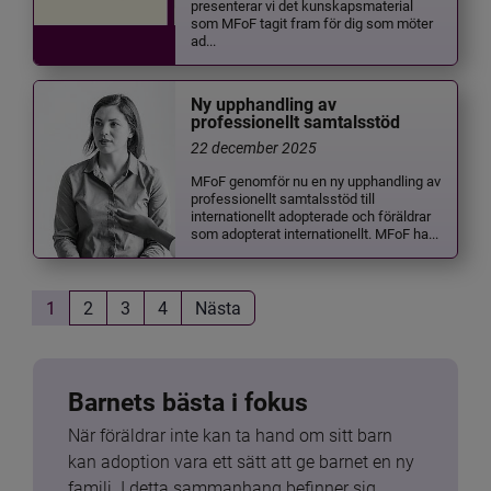
presenterar vi det kunskapsmaterial
som MFoF tagit fram för dig som möter
ad...
Ny upphandling av
professionellt samtalsstöd
22 december 2025
MFoF genomför nu en ny upphandling av
professionellt samtalsstöd till
internationellt adopterade och föräldrar
som adopterat internationellt. MFoF ha...
1
2
3
4
Nästa
Barnets bästa i fokus
När föräldrar inte kan ta hand om sitt barn 
kan adoption vara ett sätt att ge barnet en ny 
familj. I detta sammanhang befinner sig 