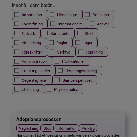
Innehåll som berör...
Information
Utredningar
Definition
Lagstiftning
Internationellt
Ansvar
Nätverk
Samarbete
Stöd
Vägledning
Regler
Lagar
Föreskrifter
Verktyg
Forskning
Administration
Publikationer
Ursprungsländer
Ursprungssökning
Oegentligheter
Barnperspektivet
Utbildning
Psykisk hälsa
Adoptionsprocessen
Vägledning
Stöd
Information
Verktyg
När du har fått ett beslut om medgivande skickar du och den