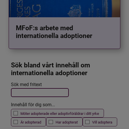
MFoF:s arbete med
internationella adoptioner
Sök bland vårt innehåll om 
internationella adoptioner
Det här formuläret postas automatiskt
Sök med fritext
Filtrera resultatet
Innehåll för dig som...
Möter adopterade eller adoptivföräldrar i ditt yrke
Är adopterad
Har adopterat
Vill adoptera