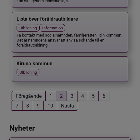
kan ske genom individuella, v...
Lista över föräldrautbildare
Utbildning
Information
Ta kontakt med socialnämnden, familjerätten i din kommun.
Det är nämndens ansvar att anvisa sökande till en
föräldrautbildning.
Kiruna kommun
Utbildning
Föregående
1
2
3
4
5
6
7
8
9
10
Nästa
Nyheter