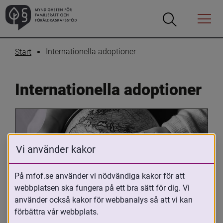
Öppna
Öppna
Menyn
sökrutan
Internationella adoptioner
Start
Internationella adoptioner
Vi använder kakor
På mfof.se använder vi nödvändiga kakor för att
webbplatsen ska fungera på ett bra sätt för dig. Vi
Oavsett om du är adopterad, 
använder också kakor för webbanalys så att vi kan
adoptivförälder eller arbetar med 
förbättra vår webbplats.
internationell adoption så kan du ha 