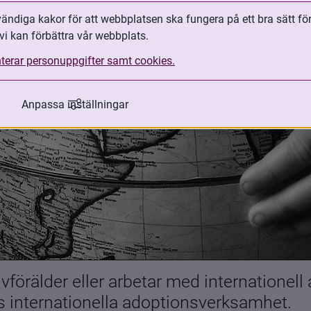
ndiga kakor för att webbplatsen ska fungera på ett bra sätt fö
vi kan förbättra vår webbplats.
terar personuppgifter samt cookies.
Anpassa inställningar
förälder eller arbetar med internationell
es internationella adoptionsverksamhet.