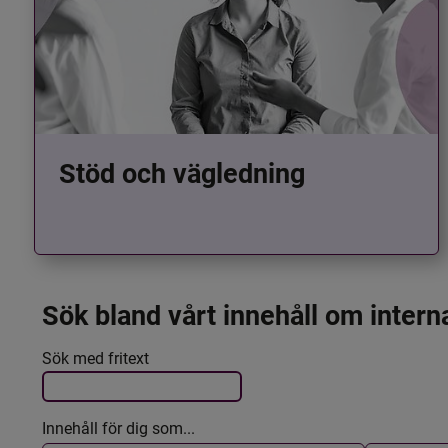
Stöd och vägledning
Sök bland vårt innehåll om intern
Det här formuläret postas automatiskt
Filtrera resultatet
Sök med fritext
Innehåll för dig som...