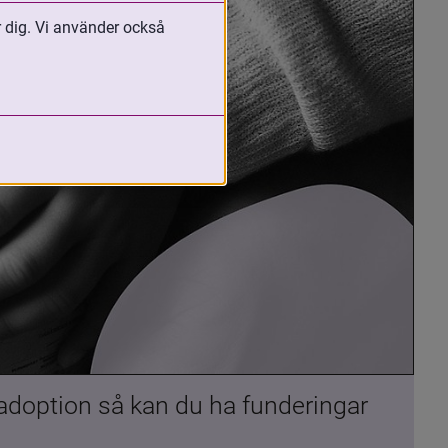
r dig. Vi använder också
 adoption så kan du ha funderingar 