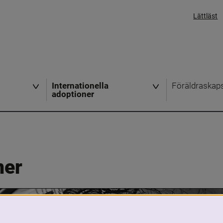
Lättläst
Internationella
Föräldraskap
adoptioner
ner