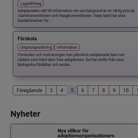
Lagstiftning
Adopterades rätt till information om sin bakgrund är en viktig princip
i barnkonventionen och Haagkonventionen. Varje land har sina
bestämmelser för ...
Förskola
Ursprungssökning
Information
Förskolan och inskolningen kan påminna adopterade barn om
sådant som hänt dem före adoptionen. De har skilts från sina
biologiska föräldrar och andra...
Föregående
3
4
5
6
7
8
9
10
Nyheter
Nya villkor för
adoptionsorganisationers