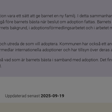
ion vara ett sätt att ge barnet en ny familj. I detta sammanhang
gå före barnets bästa när beslut om adoption fattas. Barnets b
barnets bakgrund, i adoptionsförmedlingsarbetet och i arbetet
och utreda de som vill adoptera. Kommunen har också ett ansv
medlar internationella adoptioner och har tillsyn över deras 
 på vad som är barnets bästa i samband med adoption. Det finn
.
Uppdaterad senast 
2025-09-19