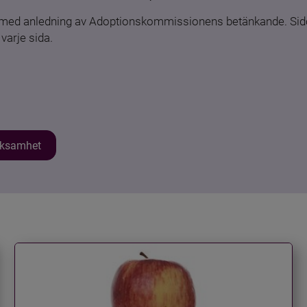
n med anledning av Adoptionskommissionens betänkande. Sido
varje sida.
erksamhet