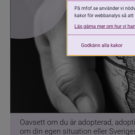
På mfof.se använder vi nödvä
kakor för webbanalys så att 
Läs gärna mer om hur vi han
Godkänn alla kakor
Oavsett om du är adopterad, adoptiv
om din egen situation eller Sverig