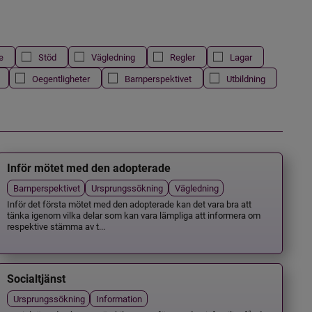
e
Stöd
Vägledning
Regler
Lagar
Oegentligheter
Barnperspektivet
Utbildning
Inför mötet med den adopterade
Barnperspektivet
Ursprungssökning
Vägledning
Inför det första mötet med den adopterade kan det vara bra att
tänka igenom vilka delar som kan vara lämpliga att informera om
respektive stämma av t...
Socialtjänst
Ursprungssökning
Information