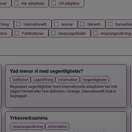
erad
Har adopterat
Vill adoptera
ftning
Internationellt
Ansvar
Nätverk
Samarbet
ation
Publikationer
Ursprungsländer
Ursprungssökning
Vad menar vi med oegentligheter?
Definition
Lagstiftning
Information
Oegentligheter
Begreppet oegentligheter inom internationella adoptioner har inte
någon formell eller fast definition i Sverige. Internationellt brukar
begreppet ...
Yrkesverksamma
Ursprungssökning
Information