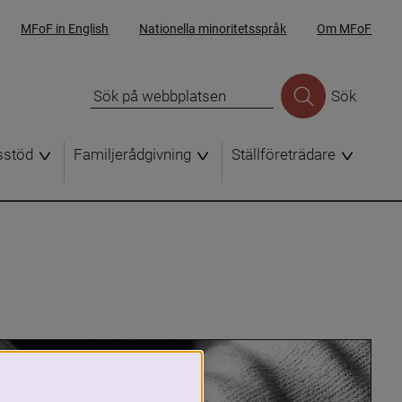
MFoF in English
Nationella minoritetsspråk
Om MFoF
Sök
sstöd
Familjerådgivning
Ställföreträdare