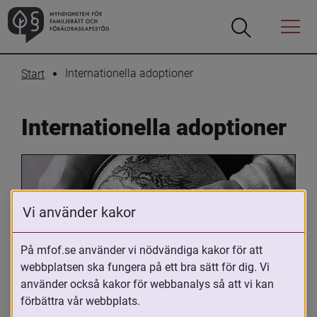
Öppna
Öppna
Menyn
sökrutan
Internationella adoptioner
Start
Internationella adoptioner
Vi använder kakor
På mfof.se använder vi nödvändiga kakor för att
webbplatsen ska fungera på ett bra sätt för dig. Vi
Oavsett om du är adopterad, 
använder också kakor för webbanalys så att vi kan
adoptivförälder eller arbetar med 
förbättra vår webbplats.
internationell adoption så kan du ha 