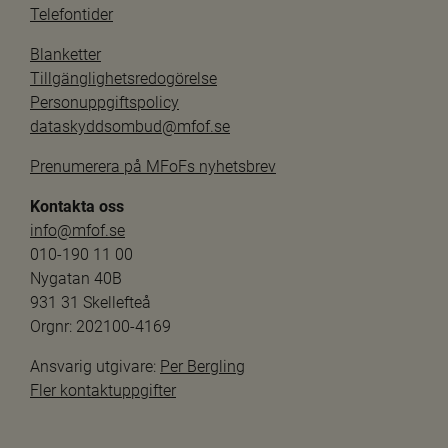
Telefontider
Blanketter
Tillgänglighetsredogörelse
Personuppgiftspolicy
dataskyddsombud@mfof.se
Prenumerera på MFoFs nyhetsbrev
Kontakta oss
info@mfof.se
010-190 11 00
Nygatan 40B
931 31 Skellefteå
Orgnr: 202100-4169
Ansvarig utgivare: 
Per Bergling
Fler kontaktuppgifter