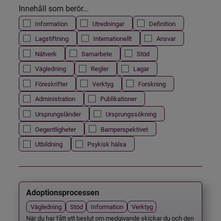
Innehåll som berör...
Information
Utredningar
Definition
Lagstiftning
Internationellt
Ansvar
Nätverk
Samarbete
Stöd
Vägledning
Regler
Lagar
Föreskrifter
Verktyg
Forskning
Administration
Publikationer
Ursprungsländer
Ursprungssökning
Oegentligheter
Barnperspektivet
Utbildning
Psykisk hälsa
Adoptionsprocessen
Vägledning
Stöd
Information
Verktyg
När du har fått ett beslut om medgivande skickar du och den