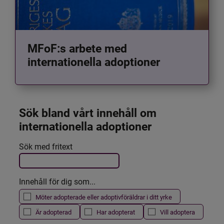
MFoF:s arbete med
internationella adoptioner
Sök bland vårt innehåll om 
internationella adoptioner
Det här formuläret postas automatiskt
Sök med fritext
Filtrera resultatet
Innehåll för dig som...
Möter adopterade eller adoptivföräldrar i ditt yrke
Är adopterad
Har adopterat
Vill adoptera