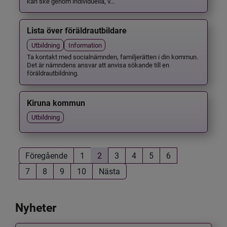
kan ske genom individuella, v...
Lista över föräldrautbildare
Utbildning
Information
Ta kontakt med socialnämnden, familjerätten i din kommun.
Det är nämndens ansvar att anvisa sökande till en
föräldrautbildning.
Kiruna kommun
Utbildning
Föregående
1
2
3
4
5
6
7
8
9
10
Nästa
Nyheter