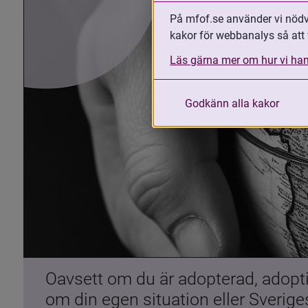
På mfof.se använder vi nödvä
kakor för webbanalys så att 
Läs gärna mer om hur vi han
Godkänn alla kakor
Oavsett om du är adopterad, adoptiv
om din egen situation eller Sverig