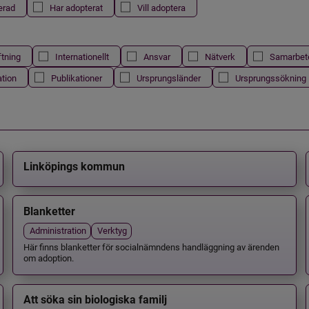
erad
Har adopterat
Vill adoptera
ftning
Internationellt
Ansvar
Nätverk
Samarbet
ation
Publikationer
Ursprungsländer
Ursprungssökning
Linköpings kommun
Blanketter
Administration
Verktyg
Här finns blanketter för socialnämndens handläggning av ärenden
om adoption.
Att söka sin biologiska familj