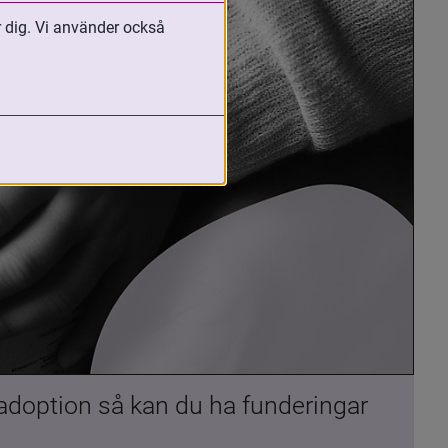
r dig. Vi använder också
 adoption så kan du ha funderingar 