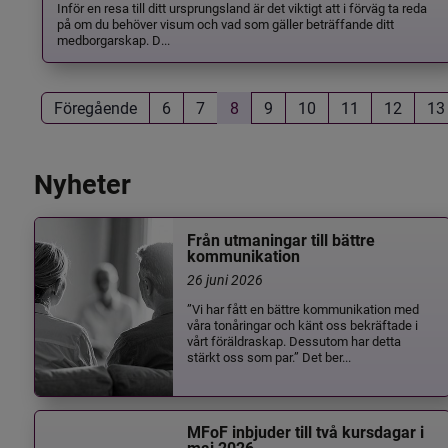
Inför en resa till ditt ursprungsland är det viktigt att i förväg ta reda
på om du behöver visum och vad som gäller beträffande ditt
medborgarskap. D...
Föregående
6
7
8
9
10
11
12
13
Nyheter
Från utmaningar till bättre
kommunikation
26 juni 2026
”Vi har fått en bättre kommunikation med
våra tonåringar och känt oss bekräftade i
vårt föräldraskap. Dessutom har detta
stärkt oss som par.” Det ber...
MFoF inbjuder till två kursdagar i