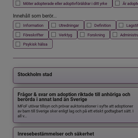
Möter adopterade eller adoptivföräldrar i ditt yrke
Är adopt
Innehåll som berör...
Information
Utredningar
Definition
Lagsti
Föreskrifter
Verktyg
Forskning
Administr
Psykisk hälsa
Stockholm stad
Frågor & svar om adoption riktade till anhöriga och
berörda i annat land än Sverige
MFoF utövar tillsyn och prövar auktorisationer i syfte att adoptioner
av barn till Sverige sker enligt lag och på ett etiskt godtagbart sätt. I
all v...
Inresebestämmelser och säkerhet