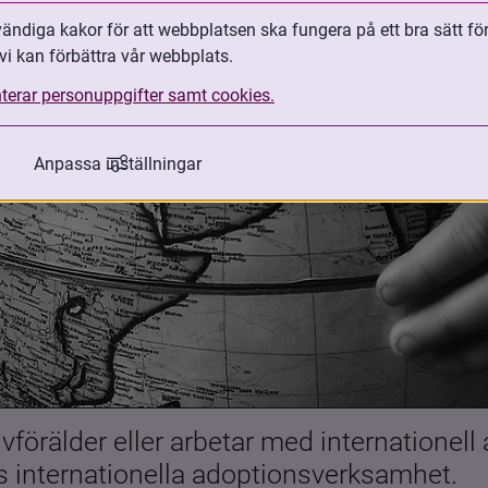
ndiga kakor för att webbplatsen ska fungera på ett bra sätt fö
vi kan förbättra vår webbplats.
terar personuppgifter samt cookies.
Anpassa inställningar
förälder eller arbetar med internationell
es internationella adoptionsverksamhet.