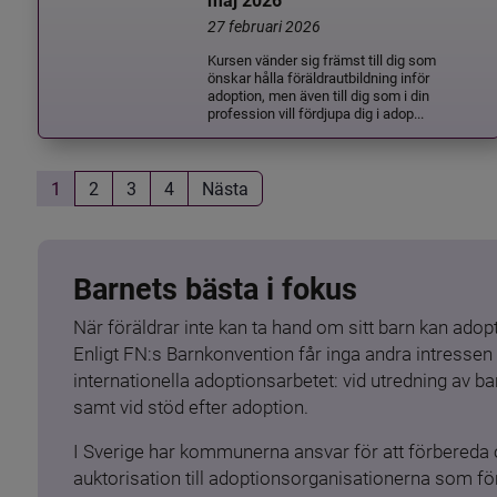
maj 2026
27 februari 2026
Kursen vänder sig främst till dig som
önskar hålla föräldrautbildning inför
adoption, men även till dig som i din
profession vill fördjupa dig i adop...
1
2
3
4
Nästa
Barnets bästa i fokus
När föräldrar inte kan ta hand om sitt barn kan adopt
Enligt FN:s Barnkonvention får inga andra intressen 
internationella adoptionsarbetet: vid utredning av 
samt vid stöd efter adoption.
I Sverige har kommunerna ansvar för att förbereda 
auktorisation till adoptionsorganisationerna som för