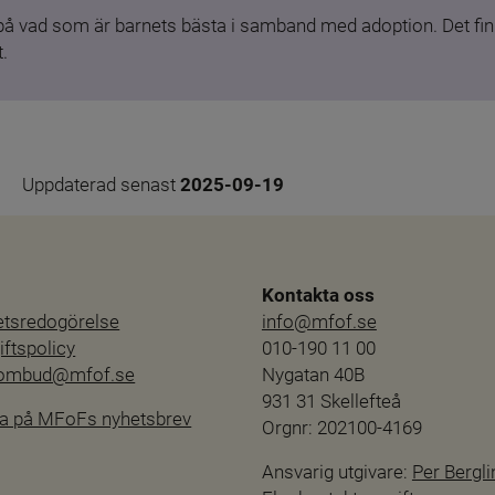
 på vad som är barnets bästa i samband med adoption. Det finn
.
Uppdaterad senast 
2025-09-19
Kontakta oss
hetsredogörelse
info@mfof.se
ftspolicy
010-190 11 00
sombud@mfof.se
Nygatan 40B
931 31 Skellefteå
a på MFoFs nyhetsbrev
Orgnr: 202100-4169
Ansvarig utgivare: 
Per Bergli