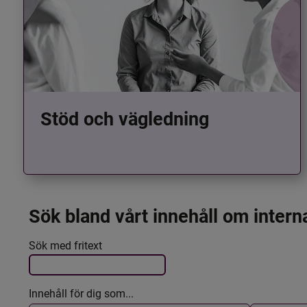
Stöd och vägledning
Sök bland vårt innehåll om intern
Det här formuläret postas automatiskt
Filtrera resultatet
Sök med fritext
Innehåll för dig som...