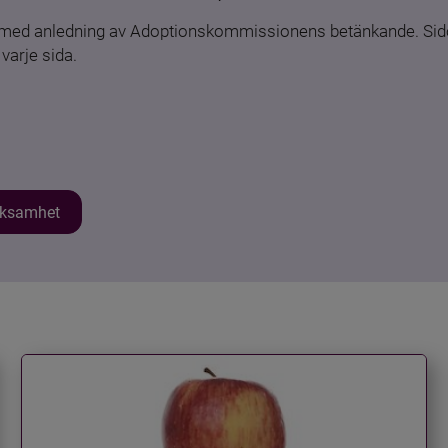
n med anledning av Adoptionskommissionens betänkande. Sido
varje sida.
erksamhet