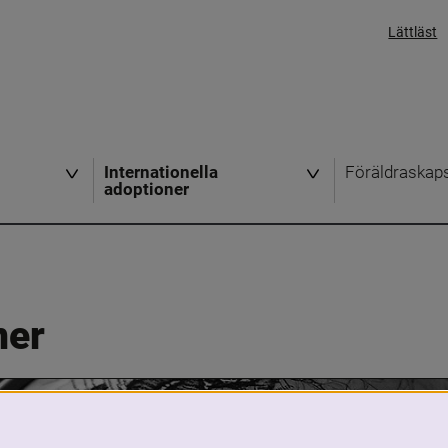
Lättläst
Internationella
Föräldraskap
adoptioner
ner