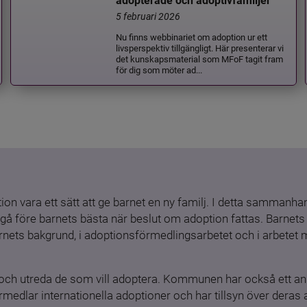
adopterade och adoptivfamiljer
5 februari 2026
Nu finns webbinariet om adoption ur ett
livsperspektiv tillgängligt. Här presenterar vi
det kunskapsmaterial som MFoF tagit fram
för dig som möter ad...
ion vara ett sätt att ge barnet en ny familj. I detta sammanhang
gå före barnets bästa när beslut om adoption fattas. Barnets b
barnets bakgrund, i adoptionsförmedlingsarbetet och i arbetet
och utreda de som vill adoptera. Kommunen har också ett ansv
medlar internationella adoptioner och har tillsyn över deras 