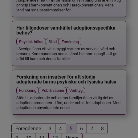
princip i barnkonventionen och Haagkonventionen. Varje
land har sina bestämmelser för ...
Hur tillgodoser samhället adoptionsspecifika
behov?
Psykisk hälsa
Stöd
Forskning
I Sverige finns ett väl utbyggt system av service, vård och
omsorg. Kommunernas socialtjänst har som uppgift att ge
stöd till barn och deras familjer...
Forskning om insatser för att stödja
adopterade barns psykiska och fysiska hälsa
Forskning
Publikationer
Verktyg
Stöd till adopterade och deras familjer är en viktig del av
adoptionsprocessen - före, under och efter adoptionen. Men
adoptionen påverkar inte enbar...
Föregående
3
4
5
6
7
8
9
10
11
12
Nästa