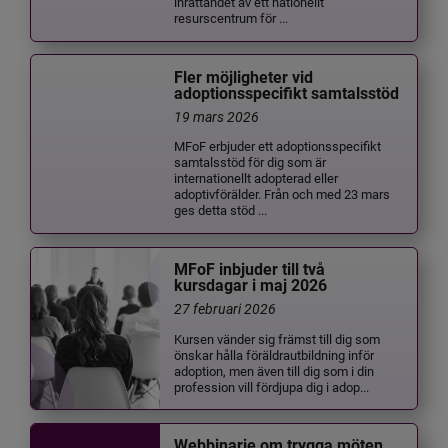
inrättandet av ett nationellt
resurscentrum för ...
Fler möjligheter vid
adoptionsspecifikt samtalsstöd
19 mars 2026
MFoF erbjuder ett adoptionsspecifikt
samtalsstöd för dig som är
internationellt adopterad eller
adoptivförälder. Från och med 23 mars
ges detta stöd ...
MFoF inbjuder till två
kursdagar i maj 2026
27 februari 2026
Kursen vänder sig främst till dig som
önskar hålla föräldrautbildning inför
adoption, men även till dig som i din
profession vill fördjupa dig i adop...
Webbinarie om trygga möten