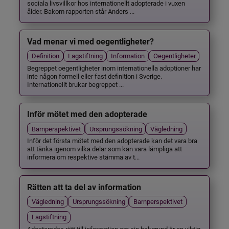
sociala livsvillkor hos internationellt adopterade i vuxen
ålder. Bakom rapporten står Anders ...
Vad menar vi med oegentligheter?
Definition
Lagstiftning
Information
Oegentligheter
Begreppet oegentligheter inom internationella adoptioner har
inte någon formell eller fast definition i Sverige.
Internationellt brukar begreppet ...
Inför mötet med den adopterade
Barnperspektivet
Ursprungssökning
Vägledning
Inför det första mötet med den adopterade kan det vara bra
att tänka igenom vilka delar som kan vara lämpliga att
informera om respektive stämma av t...
Rätten att ta del av information
Vägledning
Ursprungssökning
Barnperspektivet
Lagstiftning
Adopterades rätt till information om sin bakgrund är en viktig