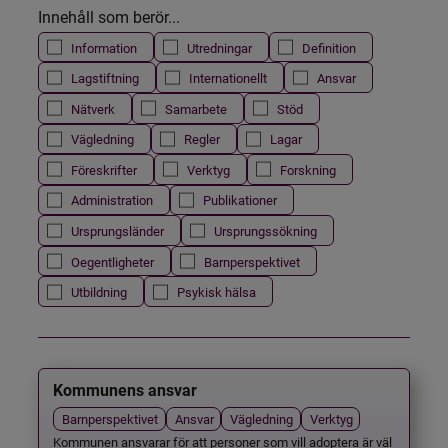
Innehåll som berör...
Information
Utredningar
Definition
Lagstiftning
Internationellt
Ansvar
Nätverk
Samarbete
Stöd
Vägledning
Regler
Lagar
Föreskrifter
Verktyg
Forskning
Administration
Publikationer
Ursprungsländer
Ursprungssökning
Oegentligheter
Barnperspektivet
Utbildning
Psykisk hälsa
Kommunens ansvar
Barnperspektivet
Ansvar
Vägledning
Verktyg
Kommunen ansvarar för att personer som vill adoptera är väl