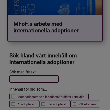
MFoF:s arbete med
internationella adoptioner
Sök bland vårt innehåll om 
internationella adoptioner
Det här formuläret postas automatiskt
Sök med fritext
Filtrera resultatet
Innehåll för dig som...
Möter adopterade eller adoptivföräldrar i ditt yrke
Är adopterad
Har adopterat
Vill adoptera