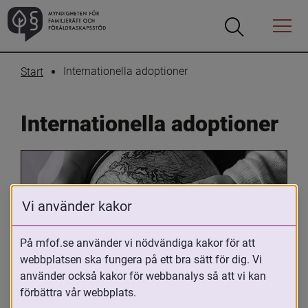
Öppna
Öppna
Menyn
sökrutan
Internationella adoptioner
Start
Internationella adoptioner
Vi använder kakor
På mfof.se använder vi nödvändiga kakor för att
webbplatsen ska fungera på ett bra sätt för dig. Vi
Oavsett om du är adopterad, 
använder också kakor för webbanalys så att vi kan
adoptivförälder eller arbetar med 
förbättra vår webbplats.
internationell adoption så kan du ha 