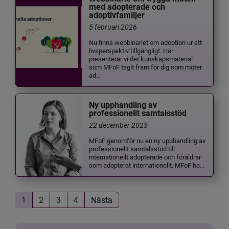
med adopterade och
adoptivfamiljer
5 februari 2026
Nu finns webbinariet om adoption ur ett
livsperspektiv tillgängligt. Här
presenterar vi det kunskapsmaterial
som MFoF tagit fram för dig som möter
ad...
Ny upphandling av
professionellt samtalsstöd
22 december 2025
MFoF genomför nu en ny upphandling av
professionellt samtalsstöd till
internationellt adopterade och föräldrar
som adopterat internationellt. MFoF ha...
1
2
3
4
Nästa