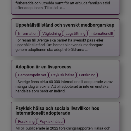
förberedda och utredda samt för att erbjuda familjen stöd
efter adoptionen. Till stöd i a...
Uppehållstillstånd och svenskt medborgarskap
Information
Vägledning
Lagstiftning
Internationellt
För resan till Sverige ska barnet ha svenskt pass eller
uppehållstillstånd. Om barnet blir svensk medborgare
genom adoptionen ska adoptivföräldrarna ...
Adoption är en livsprocess
Barnperspektivet
Psykisk hälsa
Forskning
I Sverige finns cirka 60 000 internationellt adopterade varav
många idag är vuxna. Att bli adopterad är inte en enstaka
händelse som berör en individ...
Psykisk hälsa och sociala livsvillkor hos
internationellt adopterade
Forskning
Psykisk hälsa
MFoF publicerade år 2022 forskningsrapporten Hälsa och