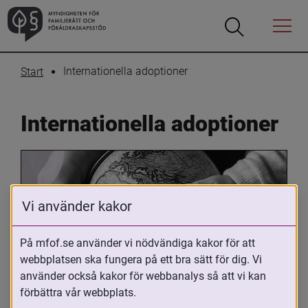
Öppna
Öppna
Menyn
sökrutan
Internationella adoptioner
Start
Internationella adoptioner
Vi använder kakor
På mfof.se använder vi nödvändiga kakor för att
webbplatsen ska fungera på ett bra sätt för dig. Vi
Oavsett om du är adopterad, 
använder också kakor för webbanalys så att vi kan
adoptivförälder eller arbetar med 
förbättra vår webbplats.
internationell adoption så kan du ha 