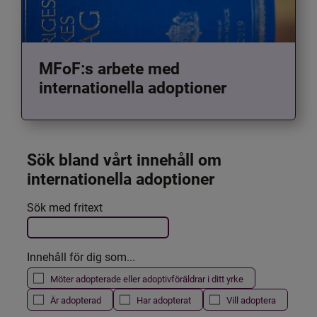
MFoF:s arbete med
internationella adoptioner
Sök bland vårt innehåll om 
internationella adoptioner
Det här formuläret postas automatiskt
Sök med fritext
Filtrera resultatet
Innehåll för dig som...
Möter adopterade eller adoptivföräldrar i ditt yrke
Är adopterad
Har adopterat
Vill adoptera