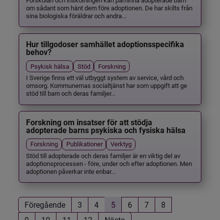
om sådant som hänt dem före adoptionen. De har skilts från
sina biologiska föräldrar och andra...
Hur tillgodoser samhället adoptionsspecifika
behov?
Psykisk hälsa
Stöd
Forskning
I Sverige finns ett väl utbyggt system av service, vård och
omsorg. Kommunernas socialtjänst har som uppgift att ge
stöd till barn och deras familjer...
Forskning om insatser för att stödja
adopterade barns psykiska och fysiska hälsa
Forskning
Publikationer
Verktyg
Stöd till adopterade och deras familjer är en viktig del av
adoptionsprocessen - före, under och efter adoptionen. Men
adoptionen påverkar inte enbar...
Föregående
3
4
5
6
7
8
9
10
11
12
Nästa