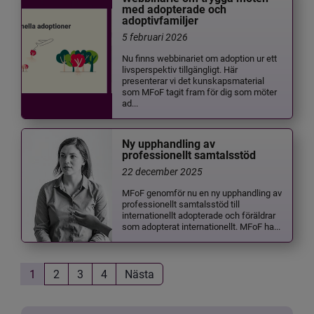
med adopterade och
adoptivfamiljer
5 februari 2026
Nu finns webbinariet om adoption ur ett
livsperspektiv tillgängligt. Här
presenterar vi det kunskapsmaterial
som MFoF tagit fram för dig som möter
ad...
Ny upphandling av
professionellt samtalsstöd
22 december 2025
MFoF genomför nu en ny upphandling av
professionellt samtalsstöd till
internationellt adopterade och föräldrar
som adopterat internationellt. MFoF ha...
1
2
3
4
Nästa