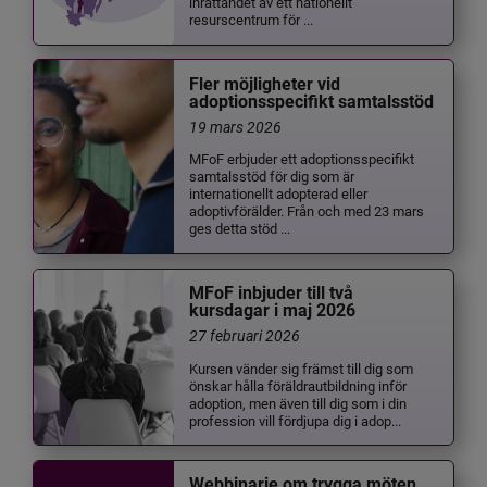
inrättandet av ett nationellt
resurscentrum för ...
Fler möjligheter vid
adoptionsspecifikt samtalsstöd
19 mars 2026
MFoF erbjuder ett adoptionsspecifikt
samtalsstöd för dig som är
internationellt adopterad eller
adoptivförälder. Från och med 23 mars
ges detta stöd ...
MFoF inbjuder till två
kursdagar i maj 2026
27 februari 2026
Kursen vänder sig främst till dig som
önskar hålla föräldrautbildning inför
adoption, men även till dig som i din
profession vill fördjupa dig i adop...
Webbinarie om trygga möten