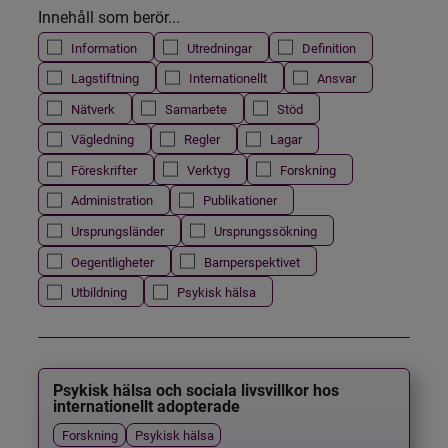
Innehåll som berör...
Information
Utredningar
Definition
Lagstiftning
Internationellt
Ansvar
Nätverk
Samarbete
Stöd
Vägledning
Regler
Lagar
Föreskrifter
Verktyg
Forskning
Administration
Publikationer
Ursprungsländer
Ursprungssökning
Oegentligheter
Barnperspektivet
Utbildning
Psykisk hälsa
Psykisk hälsa och sociala livsvillkor hos
internationellt adopterade
Forskning
Psykisk hälsa