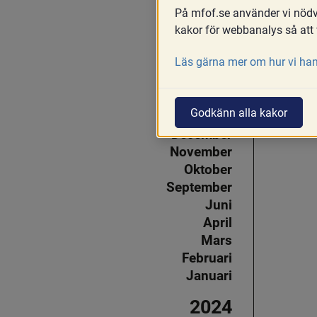
Juni
På mfof.se använder vi nödvä
Maj
kakor för webbanalys så att 
April
Läs gärna mer om hur vi han
Mars
Februari
2025
Godkänn alla kakor
December
November
Oktober
September
Juni
April
Mars
Februari
Januari
2024