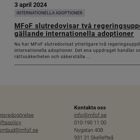
3 april 2024
INTERNATIONELLA ADOPTIONER
MFoF slutredovisar två regeringsup
gällande internationella adoptioner
Nu har MFoF slutredovisat ytterligare två regeringsupp
internationella adoptioner. Det ena uppdraget handlar o
rättssäkerheten och säkerställa ...
Kontakta oss
hetsredogörelse
info@mfof.se
ftspolicy
010-190 11 00
sombud@mfof.se
Nygatan 40B
931 31 Skellefteå