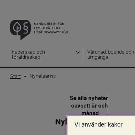
Faderskap och
Vårdnad, boende och
föräldraskap
umgänge
Nyhetsarkiv
Start
Se alla nyheter
oavsett år och
månad
Nyhetsarkiv
Vi använder kakor
2026