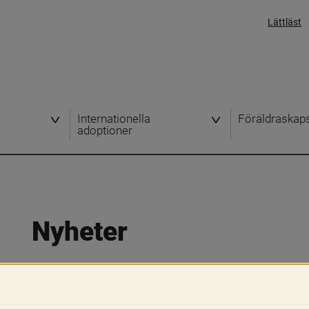
Lättläst
Internationella
Föräldraskap
adoptioner
Nyheter
Här kan du läsa våra senaste nyheter