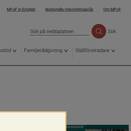
MFoF in English
Nationella minoritetsspråk
Om MFoF
Sök
sstöd
Familjerådgivning
Ställföreträdare
.