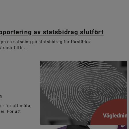
portering av statsbidrag slutfört
upp en satsning på statsbidrag för förstärkta
onor till k...
n
er för att möta,
r. För att