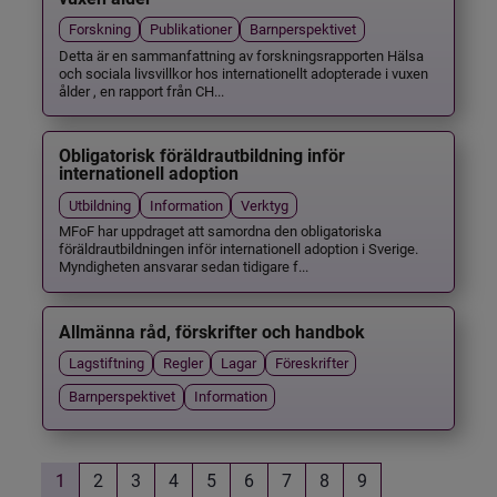
Forskning
Publikationer
Barnperspektivet
Detta är en sammanfattning av forskningsrapporten Hälsa
och sociala livsvillkor hos internationellt adopterade i vuxen
ålder , en rapport från CH...
Obligatorisk föräldrautbildning inför
internationell adoption
Utbildning
Information
Verktyg
MFoF har uppdraget att samordna den obligatoriska
föräldrautbildningen inför internationell adoption i Sverige.
Myndigheten ansvarar sedan tidigare f...
Allmänna råd, förskrifter och handbok
Lagstiftning
Regler
Lagar
Föreskrifter
Barnperspektivet
Information
1
2
3
4
5
6
7
8
9