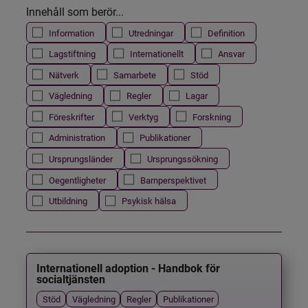
Innehåll som berör...
Information
Utredningar
Definition
Lagstiftning
Internationellt
Ansvar
Nätverk
Samarbete
Stöd
Vägledning
Regler
Lagar
Föreskrifter
Verktyg
Forskning
Administration
Publikationer
Ursprungsländer
Ursprungssökning
Oegentligheter
Barnperspektivet
Utbildning
Psykisk hälsa
Internationell adoption - Handbok för
socialtjänsten
Stöd
Vägledning
Regler
Publikationer