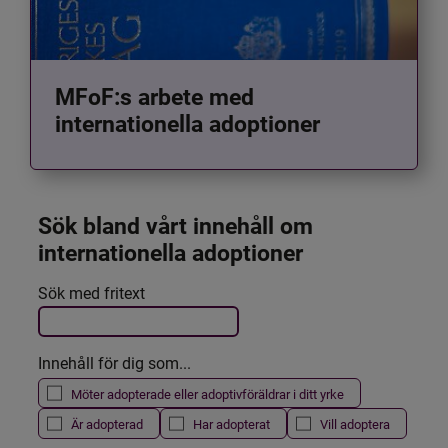
MFoF:s arbete med
internationella adoptioner
Sök bland vårt innehåll om 
internationella adoptioner
Det här formuläret postas automatiskt
Sök med fritext
Filtrera resultatet
Innehåll för dig som...
Möter adopterade eller adoptivföräldrar i ditt yrke
Är adopterad
Har adopterat
Vill adoptera