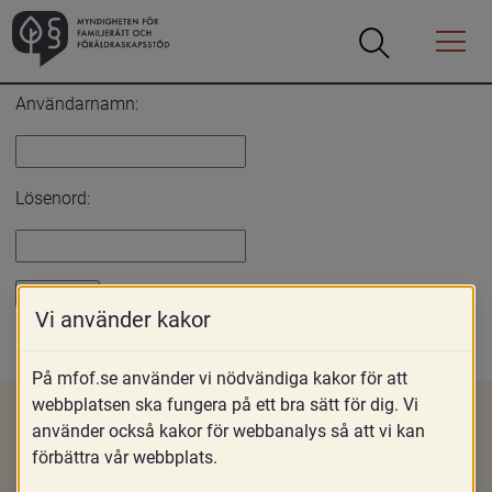
Öppna
Öppna
Menyn
sökrutan
Inloggning
Användarnamn:
Lösenord:
Vi använder kakor
Glömt lösenord?
På mfof.se använder vi nödvändiga kakor för att
webbplatsen ska fungera på ett bra sätt för dig. Vi
använder också kakor för webbanalys så att vi kan
förbättra vår webbplats.
Om MFoF
Nyheter