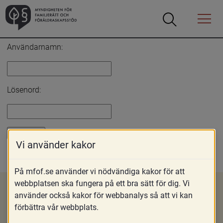
Öppna
Öppna
Menyn
sökrutan
Inloggning
Användarnamn:
Lösenord:
Vi använder kakor
Glömt lösenord?
På mfof.se använder vi nödvändiga kakor för att
webbplatsen ska fungera på ett bra sätt för dig. Vi
använder också kakor för webbanalys så att vi kan
förbättra vår webbplats.
Om MFoF
Nyheter