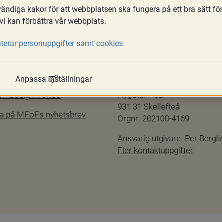
ndiga kakor för att webbplatsen ska fungera på ett bra sätt fö
vi kan förbättra vår webbplats.
terar personuppgifter samt cookies.
Kontakta oss
hetsredogörelse
info@mfof.se
Anpassa inställningar
ftspolicy
010-190 11 00
sombud@mfof.se
Nygatan 40B
931 31 Skellefteå
a på MFoFs nyhetsbrev
Orgnr: 202100-4169
Ansvarig utgivare: 
Per Bergli
Fler kontaktuppgifter