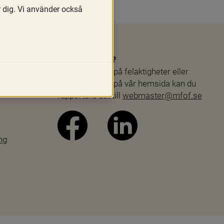
r dig. Vi använder också
Webbproblem?
Skulle du stöta på felaktigheter eller 
andra problem på vår hemsida kan du 
rapportera det till 
webmaster@mfof.se
ng