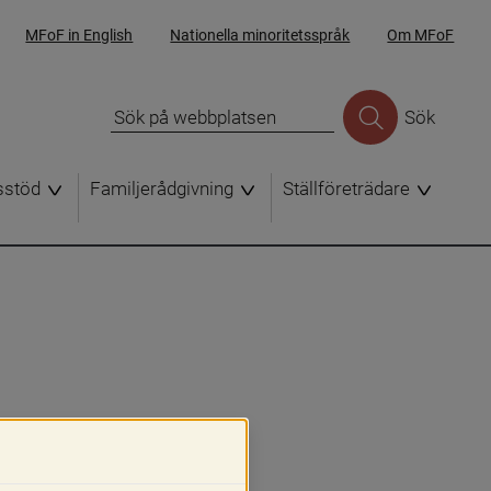
MFoF in English
Nationella minoritetsspråk
Om MFoF
Sök
sstöd
Familjerådgivning
Ställföreträdare