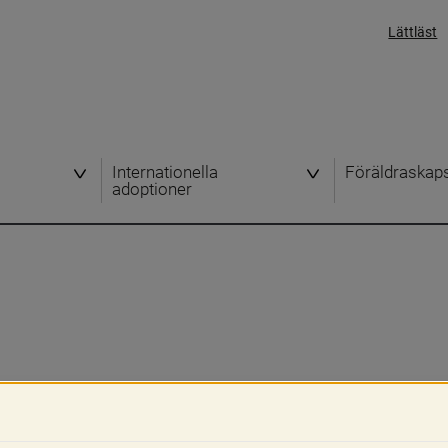
Lättläst
Internationella
Föräldraskap
adoptioner