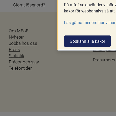
På mfof.se använder vi nödvä
Glömt lösenord?
kakor för webbanalys så att 
Läs gärna mer om hur vi han
Om MFoF
Blanketter
Nyheter
Tillgänglig
Godkänn alla kakor
Jobba hos oss
Personuppgi
Press
dataskydd
Statistik
Prenumerer
Frågor och svar
Telefontider