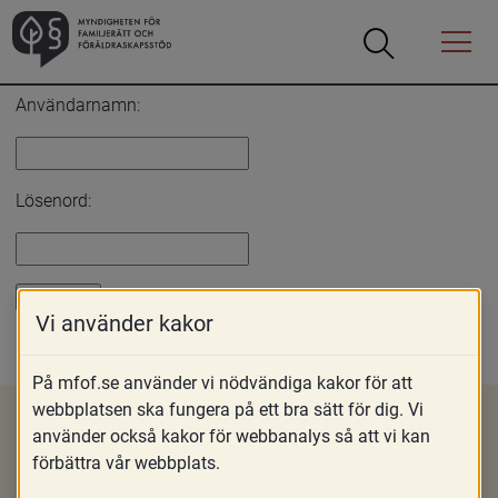
Öppna
Öppna
Menyn
sökrutan
Inloggning
Användarnamn:
Lösenord:
Vi använder kakor
Glömt lösenord?
På mfof.se använder vi nödvändiga kakor för att
webbplatsen ska fungera på ett bra sätt för dig. Vi
använder också kakor för webbanalys så att vi kan
förbättra vår webbplats.
Om MFoF
Nyheter