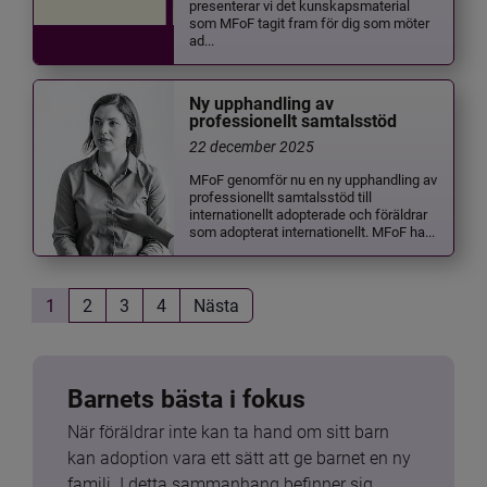
presenterar vi det kunskapsmaterial
som MFoF tagit fram för dig som möter
ad...
Ny upphandling av
professionellt samtalsstöd
22 december 2025
MFoF genomför nu en ny upphandling av
professionellt samtalsstöd till
internationellt adopterade och föräldrar
som adopterat internationellt. MFoF ha...
1
2
3
4
Nästa
Barnets bästa i fokus
När föräldrar inte kan ta hand om sitt barn 
kan adoption vara ett sätt att ge barnet en ny 
familj. I detta sammanhang befinner sig 