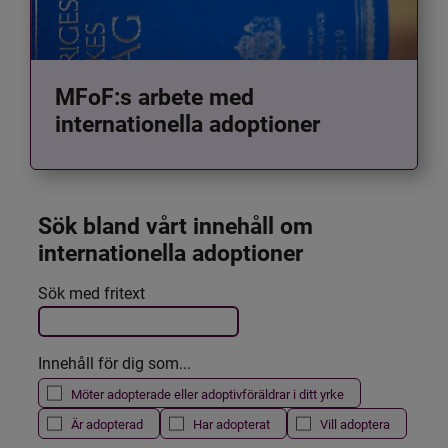
MFoF:s arbete med
internationella adoptioner
Sök bland vårt innehåll om 
internationella adoptioner
Det här formuläret postas automatiskt
Sök med fritext
Filtrera resultatet
Innehåll för dig som...
Möter adopterade eller adoptivföräldrar i ditt yrke
Är adopterad
Har adopterat
Vill adoptera