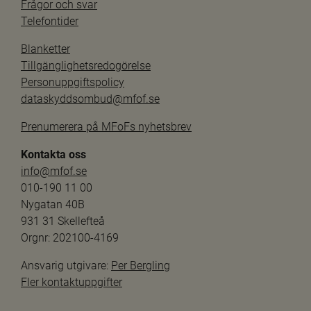
Frågor och svar
Telefontider
Blanketter
Tillgänglighetsredogörelse
Personuppgiftspolicy
dataskyddsombud@mfof.se
Prenumerera på MFoFs nyhetsbrev
Kontakta oss
info@mfof.se
010-190 11 00
Nygatan 40B
931 31 Skellefteå
Orgnr: 202100-4169
Ansvarig utgivare: 
Per Bergling
Fler kontaktuppgifter