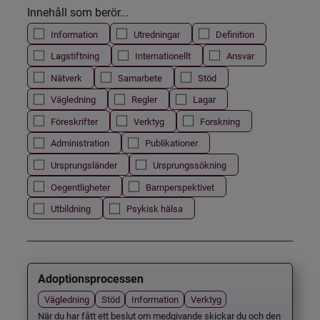
Innehåll som berör...
Information
Utredningar
Definition
Lagstiftning
Internationellt
Ansvar
Nätverk
Samarbete
Stöd
Vägledning
Regler
Lagar
Föreskrifter
Verktyg
Forskning
Administration
Publikationer
Ursprungsländer
Ursprungssökning
Oegentligheter
Barnperspektivet
Utbildning
Psykisk hälsa
Adoptionsprocessen
Vägledning
Stöd
Information
Verktyg
När du har fått ett beslut om medgivande skickar du och den