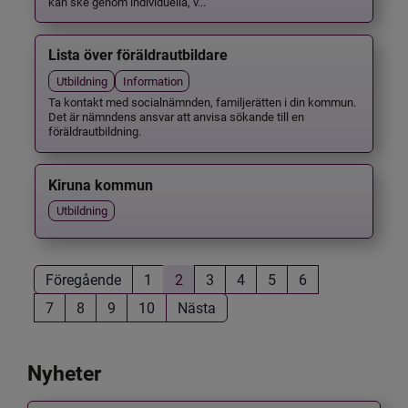
kan ske genom individuella, v...
Lista över föräldrautbildare
Utbildning
Information
Ta kontakt med socialnämnden, familjerätten i din kommun.
Det är nämndens ansvar att anvisa sökande till en
föräldrautbildning.
Kiruna kommun
Utbildning
Föregående
1
2
3
4
5
6
7
8
9
10
Nästa
Nyheter