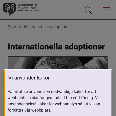
Öppna
Öppna
Menyn
sökrutan
Internationella adoptioner
Start
Internationella adoptioner
Vi använder kakor
På mfof.se använder vi nödvändiga kakor för att
webbplatsen ska fungera på ett bra sätt för dig. Vi
Oavsett om du är adopterad, 
använder också kakor för webbanalys så att vi kan
adoptivförälder eller arbetar med 
förbättra vår webbplats.
internationell adoption så kan du ha 