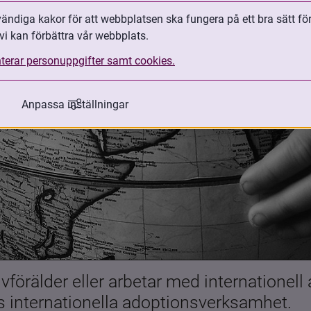
ndiga kakor för att webbplatsen ska fungera på ett bra sätt fö
vi kan förbättra vår webbplats.
terar personuppgifter samt cookies.
Anpassa inställningar
förälder eller arbetar med internationell
es internationella adoptionsverksamhet.