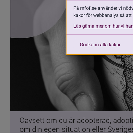
På mfof.se använder vi nödvä
kakor för webbanalys så att 
Läs gärna mer om hur vi han
Godkänn alla kakor
Oavsett om du är adopterad, adoptiv
om din egen situation eller Sverig