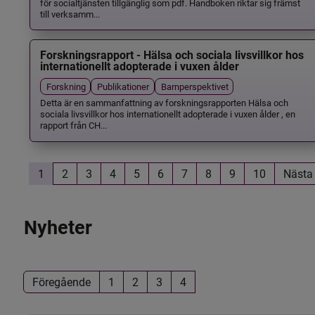
för socialtjänsten tillgänglig som pdf. Handboken riktar sig främst
till verksamm...
Forskningsrapport - Hälsa och sociala livsvillkor hos
internationellt adopterade i vuxen ålder
Forskning
Publikationer
Barnperspektivet
Detta är en sammanfattning av forskningsrapporten Hälsa och
sociala livsvillkor hos internationellt adopterade i vuxen ålder , en
rapport från CH...
1
2
3
4
5
6
7
8
9
10
Nästa
Nyheter
Föregående
1
2
3
4