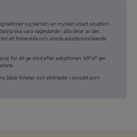
 befinner sig barnet i en mycket utsatt situation. 
ästa ska vara vägledande i alla delar av det 
 med att förbereda och utreda adoptionssökande 
ar för att ge stöd efter adoptionen. MFoF ger 
arbete.
s både likheter och skillnader i synsätt som 