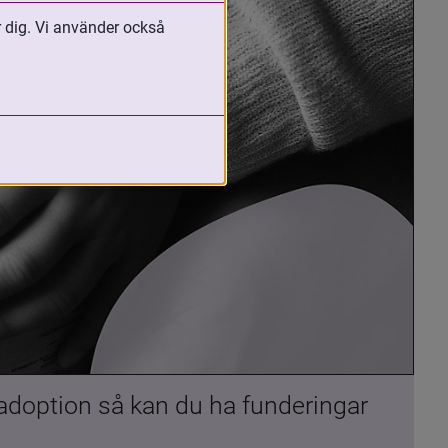
r dig. Vi använder också
 adoption så kan du ha funderingar 