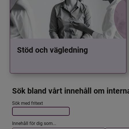
Stöd och vägledning
Sök bland vårt innehåll om intern
Det här formuläret postas automatiskt
Filtrera resultatet
Sök med fritext
Innehåll för dig som...