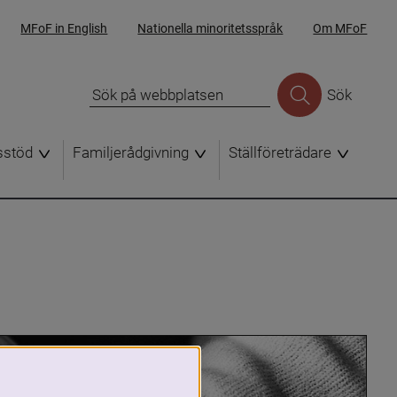
MFoF in English
Nationella minoritetsspråk
Om MFoF
Sök
sstöd
Familjerådgivning
Ställföreträdare