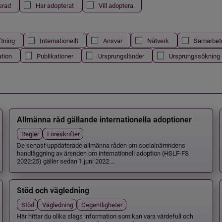
erad
Har adopterat
Vill adoptera
ftning
Internationellt
Ansvar
Nätverk
Samarbet
ation
Publikationer
Ursprungsländer
Ursprungssökning
Allmänna råd gällande internationella adoptioner
Regler
Föreskrifter
De senast uppdaterade allmänna råden om socialnämndens
handläggning av ärenden om internationell adoption (HSLF-FS
2022:25) gäller sedan 1 juni 2022....
Stöd och vägledning
Stöd
Vägledning
Oegentligheter
Här hittar du olika slags information som kan vara värdefull och