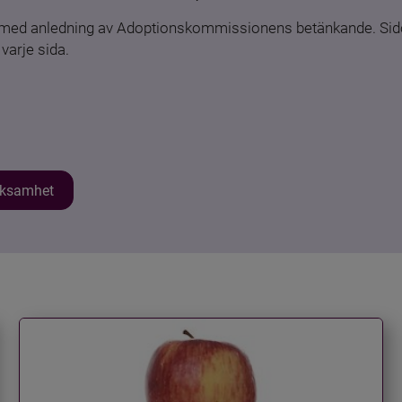
n med anledning av Adoptionskommissionens betänkande. Sido
varje sida.
erksamhet