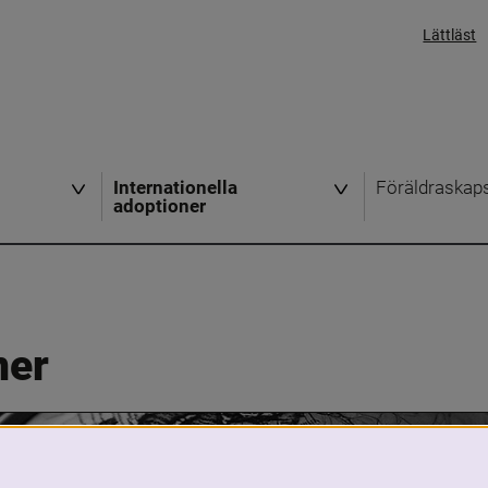
Lättläst
Internationella
Föräldraskap
adoptioner
ner