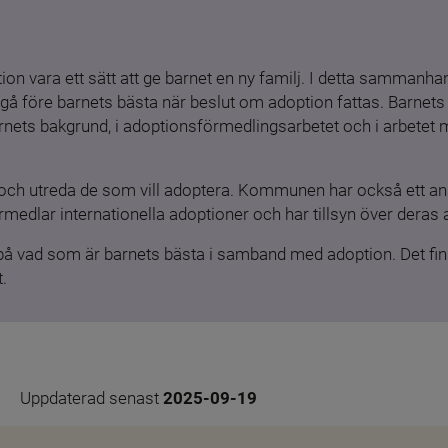
ion vara ett sätt att ge barnet en ny familj. I detta sammanhang
gå före barnets bästa när beslut om adoption fattas. Barnets b
barnets bakgrund, i adoptionsförmedlingsarbetet och i arbetet
och utreda de som vill adoptera. Kommunen har också ett ansv
medlar internationella adoptioner och har tillsyn över deras 
 på vad som är barnets bästa i samband med adoption. Det finn
.
Uppdaterad senast 
2025-09-19