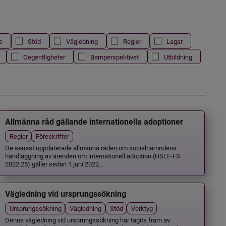
e
Stöd
Vägledning
Regler
Lagar
Oegentligheter
Barnperspektivet
Utbildning
Allmänna råd gällande internationella adoptioner
Regler
Föreskrifter
De senast uppdaterade allmänna råden om socialnämndens
handläggning av ärenden om internationell adoption (HSLF-FS
2022:25) gäller sedan 1 juni 2022....
Vägledning vid ursprungssökning
Ursprungssökning
Vägledning
Stöd
Verktyg
Denna vägledning vid ursprungssökning har tagits fram av