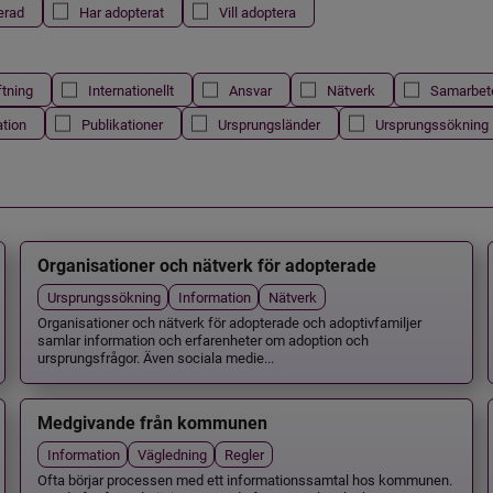
erad
Har adopterat
Vill adoptera
ftning
Internationellt
Ansvar
Nätverk
Samarbet
ation
Publikationer
Ursprungsländer
Ursprungssökning
Organisationer och nätverk för adopterade
Ursprungssökning
Information
Nätverk
Organisationer och nätverk för adopterade och adoptivfamiljer
samlar information och erfarenheter om adoption och
ursprungsfrågor. Även sociala medie...
Medgivande från kommunen
Information
Vägledning
Regler
Ofta börjar processen med ett informationssamtal hos kommunen.