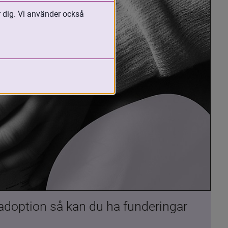
r dig. Vi använder också
 adoption så kan du ha funderingar 