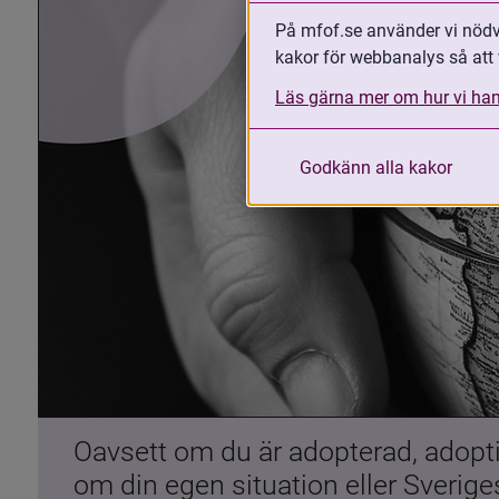
På mfof.se använder vi nödvä
kakor för webbanalys så att 
Läs gärna mer om hur vi han
Godkänn alla kakor
Oavsett om du är adopterad, adoptiv
om din egen situation eller Sverig