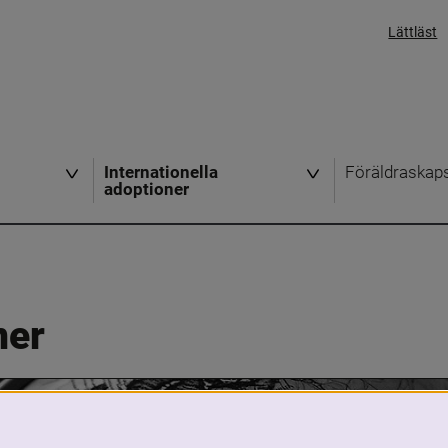
Lättläst
Internationella
Föräldraskap
adoptioner
ner