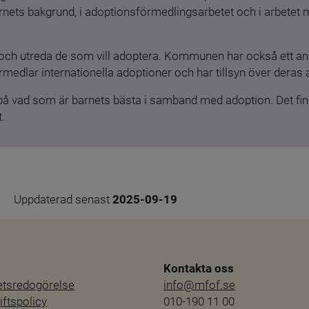
barnets bakgrund, i adoptionsförmedlingsarbetet och i arbetet
och utreda de som vill adoptera. Kommunen har också ett ansv
medlar internationella adoptioner och har tillsyn över deras 
 på vad som är barnets bästa i samband med adoption. Det finn
.
Uppdaterad senast 
2025-09-19
Kontakta oss
hetsredogörelse
info@mfof.se
ftspolicy
010-190 11 00