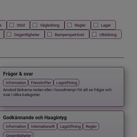
e
Stöd
Vägledning
Regler
Lagar
Oegentligheter
Barnperspektivet
Utbildning
Frågor & svar
Information
Föreskrifter
Lagstiftning
Använd länkarna nedan eller i huvudmenyn för att se frågor och
svar i olika kategorier.
Godkännande och Haagintyg
Information
Internationellt
Lagstiftning
Regler
Oegentligheter