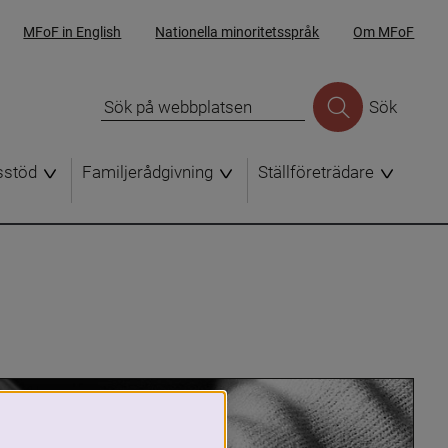
MFoF in English
Nationella minoritetsspråk
Om MFoF
Sök
sstöd
Familjerådgivning
Ställföreträdare