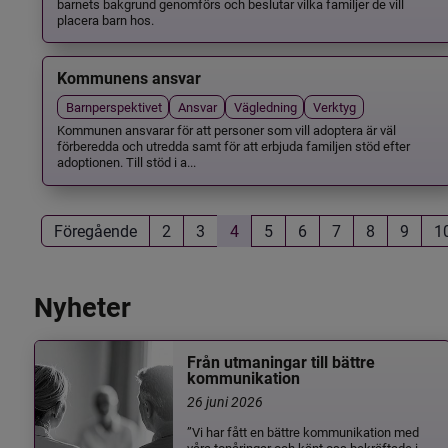
barnets bakgrund genomförs och beslutar vilka familjer de vill
placera barn hos.
Kommunens ansvar
Barnperspektivet
Ansvar
Vägledning
Verktyg
Kommunen ansvarar för att personer som vill adoptera är väl
förberedda och utredda samt för att erbjuda familjen stöd efter
adoptionen. Till stöd i a...
Föregående
2
3
4
5
6
7
8
9
1
Nyheter
Från utmaningar till bättre
kommunikation
26 juni 2026
”Vi har fått en bättre kommunikation med
våra tonåringar och känt oss bekräftade i