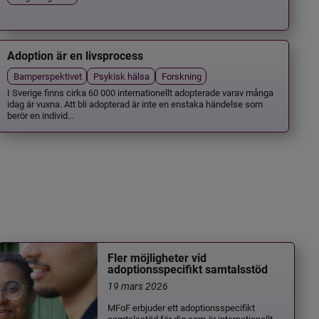
Adoption är en livsprocess
Barnperspektivet
Psykisk hälsa
Forskning
I Sverige finns cirka 60 000 internationellt adopterade varav många
idag är vuxna. Att bli adopterad är inte en enstaka händelse som
berör en individ...
Fler möjligheter vid
adoptionsspecifikt samtalsstöd
19 mars 2026
MFoF erbjuder ett adoptionsspecifikt
samtalsstöd för dig som är internationellt