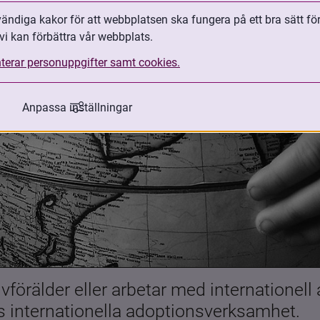
ndiga kakor för att webbplatsen ska fungera på ett bra sätt fö
vi kan förbättra vår webbplats.
terar personuppgifter samt cookies.
Anpassa inställningar
förälder eller arbetar med internationell
es internationella adoptionsverksamhet.