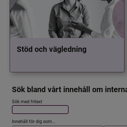
Stöd och vägledning
Sök bland vårt innehåll om intern
Det här formuläret postas automatiskt
Filtrera resultatet
Sök med fritext
Innehåll för dig som...