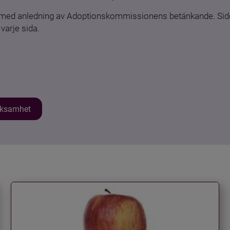
n med anledning av Adoptionskommissionens betänkande. Sido
varje sida.
erksamhet