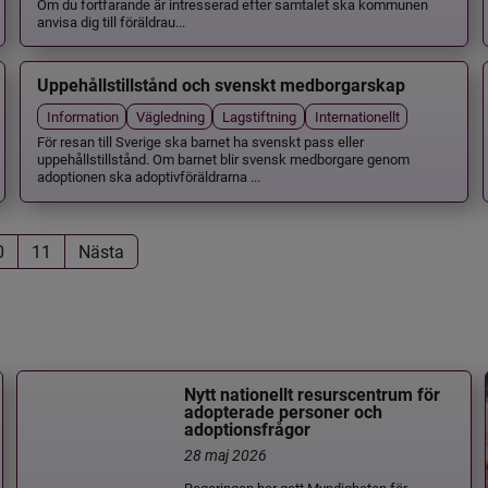
Om du fortfarande är intresserad efter samtalet ska kommunen
anvisa dig till föräldrau...
Uppehållstillstånd och svenskt medborgarskap
Information
Vägledning
Lagstiftning
Internationellt
För resan till Sverige ska barnet ha svenskt pass eller
uppehållstillstånd. Om barnet blir svensk medborgare genom
adoptionen ska adoptivföräldrarna ...
0
11
Nästa
Nytt nationellt resurscentrum för
adopterade personer och
adoptionsfrågor
28 maj 2026
Regeringen har gett Myndigheten för