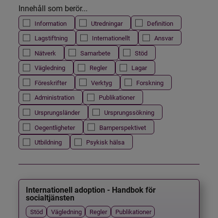
Innehåll som berör...
Information
Utredningar
Definition
Lagstiftning
Internationellt
Ansvar
Nätverk
Samarbete
Stöd
Vägledning
Regler
Lagar
Föreskrifter
Verktyg
Forskning
Administration
Publikationer
Ursprungsländer
Ursprungssökning
Oegentligheter
Barnperspektivet
Utbildning
Psykisk hälsa
Internationell adoption - Handbok för
socialtjänsten
Stöd
Vägledning
Regler
Publikationer