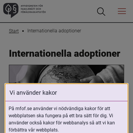
Öppna
Öppna
Menyn
sökrutan
Internationella adoptioner
Start
Internationella adoptioner
Vi använder kakor
På mfof.se använder vi nödvändiga kakor för att
Oavsett om du är adopterad, 
webbplatsen ska fungera på ett bra sätt för dig. Vi
använder också kakor för webbanalys så att vi kan
adoptivförälder eller arbetar med 
förbättra vår webbplats.
internationell adoption så kan du ha 