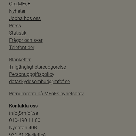
Om MFoF
Nyheter
Jobba hos oss
Press
Statistik
Frågor och svar
Telefontider
Blanketter
Tillgänglighetsredogörelse
Personuppgiftspolicy
dataskyddsombud@mfof.se
Prenumerera på MFoFs nyhetsbrev
Kontakta oss
info@mfof.se
010-190 11 00
Nygatan 40B
931 31 Skellefteå