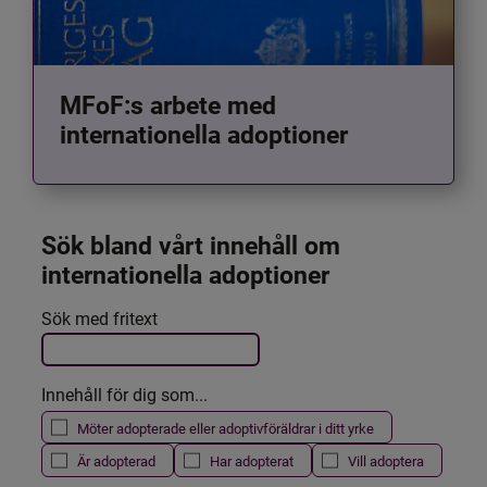
MFoF:s arbete med
internationella adoptioner
Sök bland vårt innehåll om 
internationella adoptioner
Det här formuläret postas automatiskt
Sök med fritext
Filtrera resultatet
Innehåll för dig som...
Möter adopterade eller adoptivföräldrar i ditt yrke
Är adopterad
Har adopterat
Vill adoptera