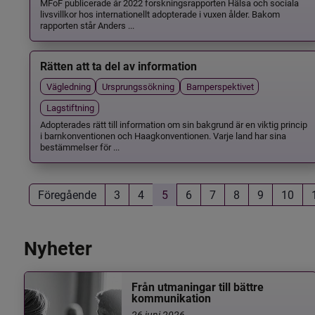
MFoF publicerade år 2022 forskningsrapporten Hälsa och sociala
livsvillkor hos internationellt adopterade i vuxen ålder. Bakom
rapporten står Anders ...
Rätten att ta del av information
Vägledning
Ursprungssökning
Barnperspektivet
Lagstiftning
Adopterades rätt till information om sin bakgrund är en viktig princip
i barnkonventionen och Haagkonventionen. Varje land har sina
bestämmelser för ...
Föregående
3
4
5
6
7
8
9
10
Nyheter
Från utmaningar till bättre
kommunikation
26 juni 2026