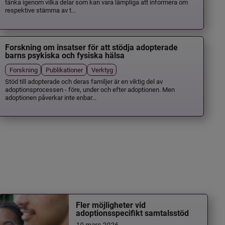
tänka igenom vilka delar som kan vara lämpliga att informera om
respektive stämma av t...
Forskning om insatser för att stödja adopterade
barns psykiska och fysiska hälsa
Forskning
Publikationer
Verktyg
Stöd till adopterade och deras familjer är en viktig del av
adoptionsprocessen - före, under och efter adoptionen. Men
adoptionen påverkar inte enbar...
Fler möjligheter vid
adoptionsspecifikt samtalsstöd
19 mars 2026