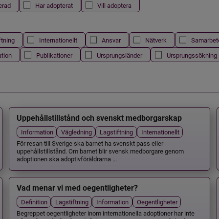
erad
Har adopterat
Vill adoptera
ftning
Internationellt
Ansvar
Nätverk
Samarbet
ation
Publikationer
Ursprungsländer
Ursprungssökning
Uppehållstillstånd och svenskt medborgarskap
Information
Vägledning
Lagstiftning
Internationellt
För resan till Sverige ska barnet ha svenskt pass eller
uppehållstillstånd. Om barnet blir svensk medborgare genom
adoptionen ska adoptivföräldrarna ...
Vad menar vi med oegentligheter?
Definition
Lagstiftning
Information
Oegentligheter
Begreppet oegentligheter inom internationella adoptioner har inte