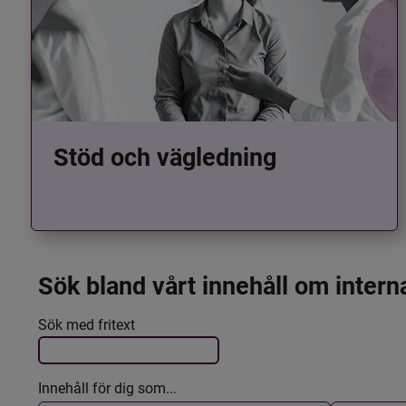
Stöd och vägledning
Sök bland vårt innehåll om intern
Det här formuläret postas automatiskt
Filtrera resultatet
Sök med fritext
Innehåll för dig som...