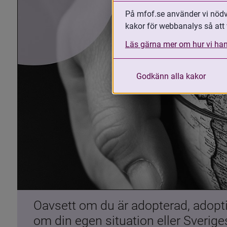
På mfof.se använder vi nödvä
kakor för webbanalys så att 
Läs gärna mer om hur vi han
Godkänn alla kakor
Oavsett om du är adopterad, adoptiv
om din egen situation eller Sverig