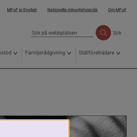
MFoF in English
Nationella minoritetsspråk
Om MFoF
Sök
sstöd
Familjerådgivning
Ställföreträdare