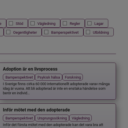
e
Stöd
Vägledning
Regler
Lagar
Oegentligheter
Barnperspektivet
Utbildning
Adoption är en livsprocess
Barnperspektivet
Psykisk hälsa
Forskning
I Sverige finns cirka 60 000 internationellt adopterade varav många
idag är vuxna. Att bli adopterad är inte en enstaka händelse som
berör en individ...
Inför mötet med den adopterade
Barnperspektivet
Ursprungssökning
Vägledning
Inför det första mötet med den adopterade kan det vara bra att