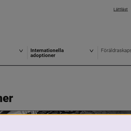
Lättläst
Internationella
Föräldraskap
adoptioner
ner