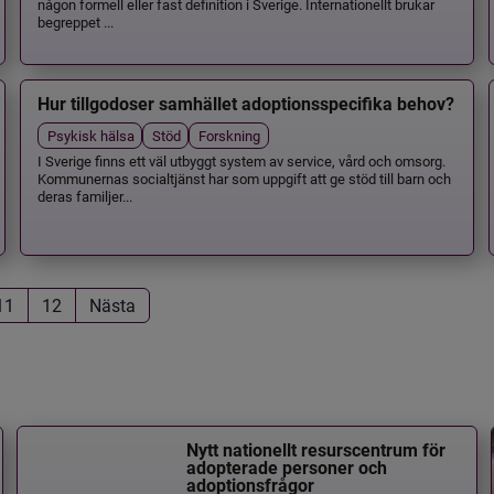
någon formell eller fast definition i Sverige. Internationellt brukar
begreppet ...
Hur tillgodoser samhället adoptionsspecifika behov?
Psykisk hälsa
Stöd
Forskning
I Sverige finns ett väl utbyggt system av service, vård och omsorg.
Kommunernas socialtjänst har som uppgift att ge stöd till barn och
deras familjer...
11
12
Nästa
Nytt nationellt resurscentrum för
adopterade personer och
adoptionsfrågor