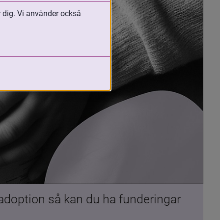
r dig. Vi använder också
 adoption så kan du ha funderingar 