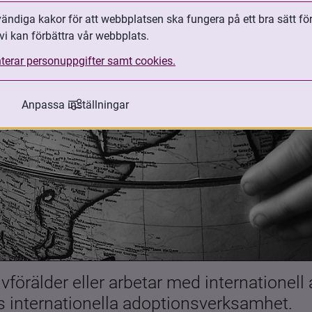
ndiga kakor för att webbplatsen ska fungera på ett bra sätt fö
vi kan förbättra vår webbplats.
terar personuppgifter samt cookies.
Anpassa inställningar
förälder eller arbetar med internationell
es internationella adoptionsverksamhet.