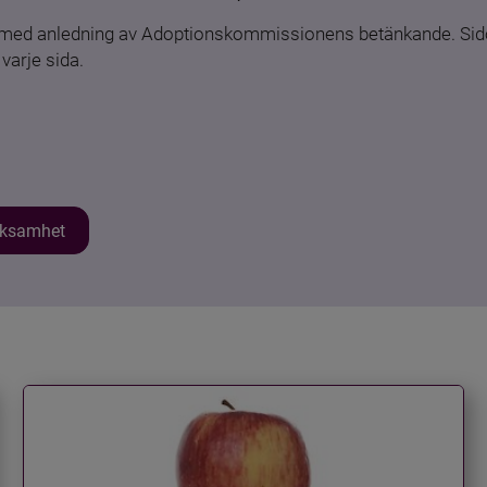
n med anledning av Adoptionskommissionens betänkande. Sido
varje sida.
erksamhet