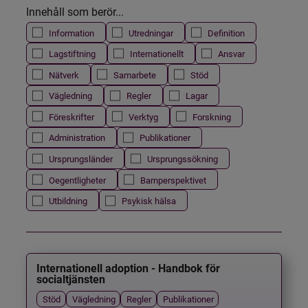
Innehåll som berör...
Information
Utredningar
Definition
Lagstiftning
Internationellt
Ansvar
Nätverk
Samarbete
Stöd
Vägledning
Regler
Lagar
Föreskrifter
Verktyg
Forskning
Administration
Publikationer
Ursprungsländer
Ursprungssökning
Oegentligheter
Barnperspektivet
Utbildning
Psykisk hälsa
Internationell adoption - Handbok för
socialtjänsten
Stöd
Vägledning
Regler
Publikationer