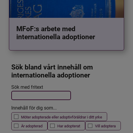
MFoF:s arbete med
internationella adoptioner
Sök bland vårt innehåll om 
internationella adoptioner
Det här formuläret postas automatiskt
Sök med fritext
Filtrera resultatet
Innehåll för dig som...
Möter adopterade eller adoptivföräldrar i ditt yrke
Är adopterad
Har adopterat
Vill adoptera