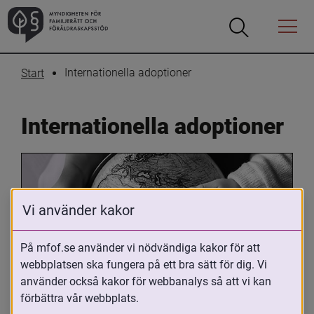
Öppna
Öppna
Menyn
sökrutan
Internationella adoptioner
Start
Internationella adoptioner
Vi använder kakor
På mfof.se använder vi nödvändiga kakor för att
webbplatsen ska fungera på ett bra sätt för dig. Vi
Oavsett om du är adopterad, 
använder också kakor för webbanalys så att vi kan
adoptivförälder eller arbetar med 
förbättra vår webbplats.
internationell adoption så kan du ha 