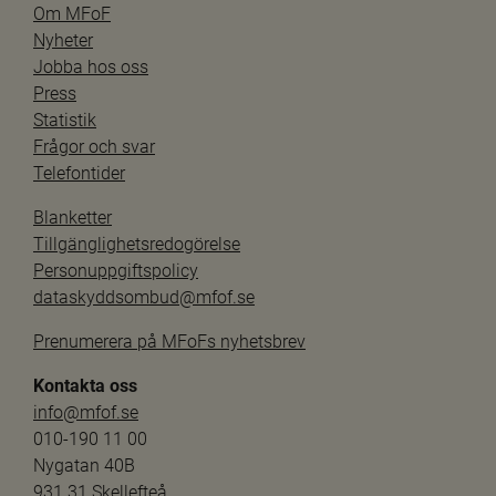
Om MFoF
Nyheter
Jobba hos oss
Press
Statistik
Frågor och svar
Telefontider
Blanketter
Tillgänglighetsredogörelse
Personuppgiftspolicy
dataskyddsombud@mfof.se
Prenumerera på MFoFs nyhetsbrev
Kontakta oss
info@mfof.se
010-190 11 00
Nygatan 40B
931 31 Skellefteå