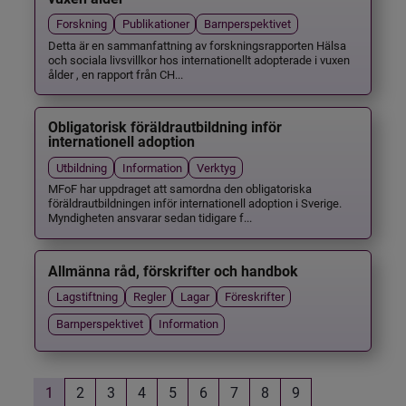
Forskning
Publikationer
Barnperspektivet
Detta är en sammanfattning av forskningsrapporten Hälsa
och sociala livsvillkor hos internationellt adopterade i vuxen
ålder , en rapport från CH...
Obligatorisk föräldrautbildning inför
internationell adoption
Utbildning
Information
Verktyg
MFoF har uppdraget att samordna den obligatoriska
föräldrautbildningen inför internationell adoption i Sverige.
Myndigheten ansvarar sedan tidigare f...
Allmänna råd, förskrifter och handbok
Lagstiftning
Regler
Lagar
Föreskrifter
Barnperspektivet
Information
1
2
3
4
5
6
7
8
9