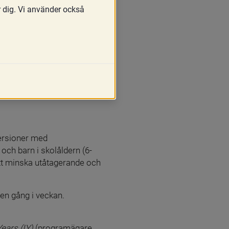
r dig. Vi använder också
versioner med 
och barn i skolåldern (6-
tt minska utåtagerande och 
en gång i veckan. 
Years (IY)
 (programägare 