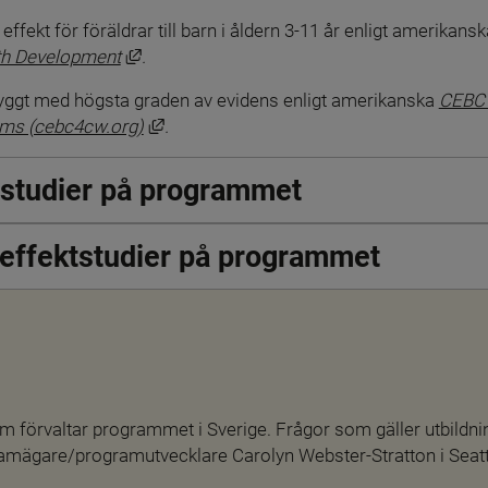
fekt för föräldrar till barn i åldern 3-11 år enligt amerikansk
Länk till annan webbplats, öppnas i nytt föns
uth Development
. 
ggt med högsta graden av evidens enligt amerikanska 
CEBC »
Länk till annan webbplats, öppnas i nytt f
ems (cebc4cw.org)
.
tstudier på programmet
a effektstudier på programmet
m förvaltar programmet i Sverige. Frågor som gäller utbildning
ramägare/programutvecklare Carolyn Webster-Stratton i Seatt