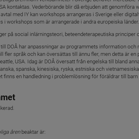
t avtal med IY kan workshops arrangeras i Sverige eller digitalt 
pas i workshops som är arrangerade i andra europeiska länder
r på social inlärningsteori, beteendeterapeutiska principer 
n till DOÅ har anpassningar av programmets information och ma
ill fler språk och kan översättas till ännu fler, men detta är 
Seattle, USA. Idag är DOÅ översatt från engelska till bland anna
ranska, spanska, kinesiska, ryska, estniska och vietnamesiska
 Det finns en handledning i problemlösning för föräldrar till barn
mmet
ikerad.
liga åren 
beaktar är: