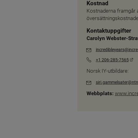
Kostnad
Kostnaderna framgår a
översättningskostnader.
Kontaktuppgifter
Carolyn Webster-Stra
incredibleyears@incr
Lä
+1 206-285-7565
Norsk IY-utbildare:
siri.gammelsater@nt
Webbplats:
www.incr