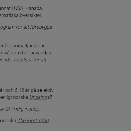
nnat i USA, Kanada, 
ematiska översikter.
ogram för att förebygga 
 för socialtjänstens 
nivå som bör användas. 
eende. 
Insatser för att 
 till annan webbplats, öppnas i nytt fönster.
nnan webbplats, öppnas i nytt fönster.
 och 6-12 år på selektiv 
Länk till annan webbplats.
 enligt norska 
Ungsinn
.
Länk till annan webbplats, öppnas i nytt fönster.
ki
 (Tidig insats).
nordiska 
The First 1000 
ter.