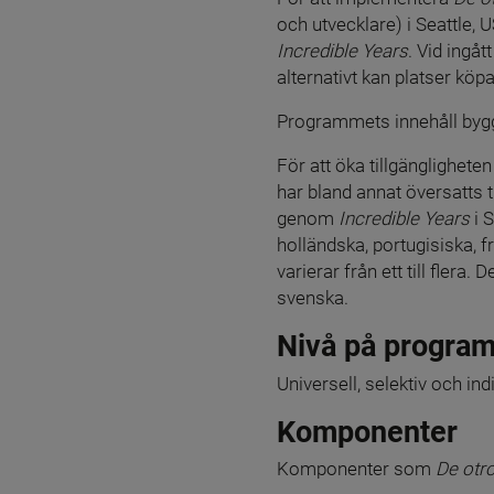
Incredible Years
. Vid ingåt
alternativt kan platser kö
Programmets innehåll bygge
För att öka tillgänglighete
har bland annat översatts t
genom 
Incredible Years
 i 
holländska, portugisiska, f
varierar från ett till flera.
svenska.
Nivå på progra
Universell, selektiv och ind
Komponenter
Komponenter som 
De otro