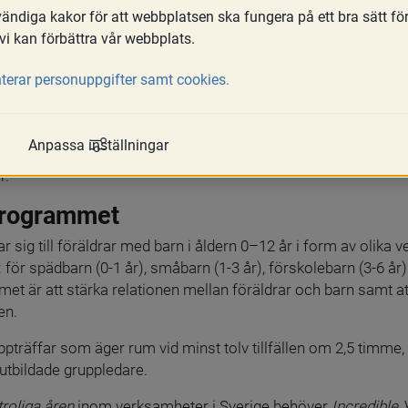
ndiga kakor för att webbplatsen ska fungera på ett bra sätt fö
vi kan förbättra vår webbplats.
terar personuppgifter samt cookies.
a
Anpassa inställningar
r.
programmet
tar sig till föräldrar med barn i åldern 0–12 år i form av olika 
r spädbarn (0-1 år), småbarn (1-3 år), förskolebarn (3-6 år) 
et är att stärka relationen mellan föräldrar och barn samt a
en.
träffar som äger rum vid minst tolv tillfällen om 2,5 timme, 
 utbildade gruppledare.
roliga åren
 inom verksamheter i Sverige behöver 
Incredible 