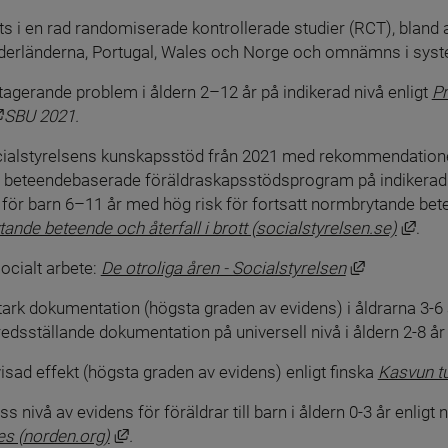
 i en rad randomiserade kontrollerade studier (RCT), bland a
Nederländerna, Portugal, Wales och Norge och omnämns i syst
tagerande problem i åldern 2–12 år på indikerad nivå enligt 
Pr
Länk till annan webbplats, öppnas i nytt fönster.
SBU 2021
.
ocialstyrelsens kunskapsstöd från 2021 med rekommendationer
 beteendebaserade föräldraskapsstödsprogram på indikerad 
ör barn 6–11 år med hög risk för fortsatt normbrytande bet
Länk
ande beteende och återfall i brott (socialstyrelsen.se)
.
Länk till a
cialt arbete: 
De otroliga åren - Socialstyrelsen
 dokumentation (högsta graden av evidens) i åldrarna 3-6 år
fredsställande dokumentation på universell nivå i åldern 2-8 år
sad effekt (högsta graden av evidens) enligt finska 
Kasvun tu
ivå av evidens för föräldrar till barn i åldern 0-3 år enligt 
Länk till annan webbplats, öppnas i nytt föns
es (norden.org)
.