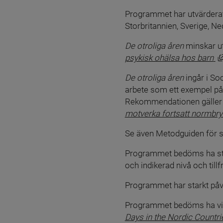
Programmet har utvärderats
Storbritannien, Sverige, 
De otroliga åren
 minskar u
psykisk ohälsa hos barn
De otroliga åren
 ingår i S
arbete som ett exempel på
Rekommendationen gäller f
motverka fortsatt normbryt
Se även Metodguiden för so
Programmet bedöms ha stark
och indikerad nivå och till
Programmet har starkt påvi
Programmet bedöms ha viss n
Days in the Nordic Countri