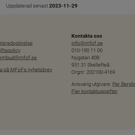
Uppdaterad senast 
2023-11-29
Kontakta oss
hetsredogörelse
info@mfof.se
ftspolicy
010-190 11 00
sombud@mfof.se
Nygatan 40B
931 31 Skellefteå
a på MFoFs nyhetsbrev
Orgnr: 202100-4169
Ansvarig utgivare: 
Per Bergli
Fler kontaktuppgifter