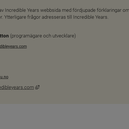
v Incredible Years webbsida med fördjupade förklaringar om
 Ytterligare frågor adresseras till Incredible Years.
tton
 (programägare och utvecklare)
edibleyears.com
nk till annan webbplats.
nu.no
Länk till annan webbplats, öppnas i nytt fön
edibleyears.com