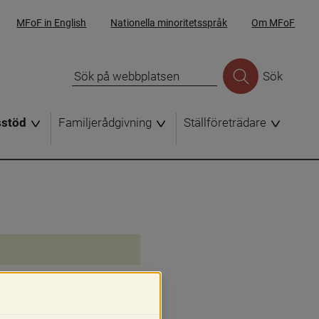
MFoF in English
Nationella minoritetsspråk
Om MFoF
Sök
sstöd
Familjerådgivning
Ställföreträdare