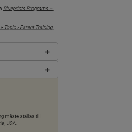
a 
Blueprints Programs – 
ter.
 Topic › Parent Training 
önster.
 måste ställas till 
le, USA.