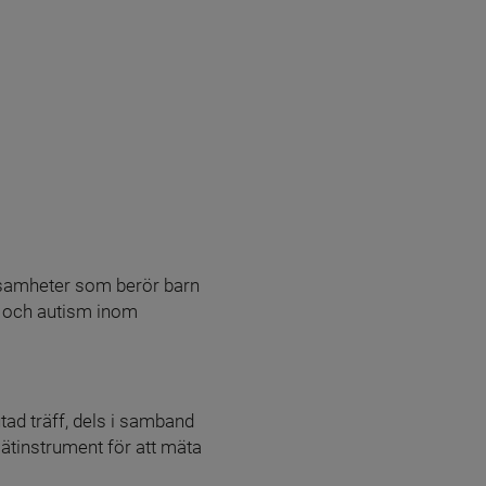
samheter som berör barn 
 och autism inom 
ad träff, dels i samband 
instrument för att mäta 