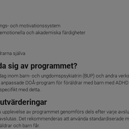
ings- och motivationssystem
 emotionella och akademiska färdigheter
drarna själva
da sig av programmet?
dag inom barn- och ungdomspsykiatrin (BUP) och andra verk
så anpassade DOÅ-program för föräldrar med barn med ADHD
pecifikt med detta.
 utvärderingar
s upplevelse av programmet genomförs dels efter varje avslut
vslutas. Det rekommenderas att använda standardiserade mät
äldrar och barn får.