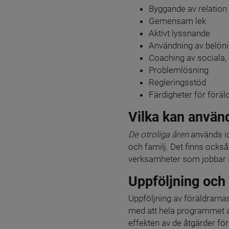
Byggande av relation
Gemensam lek
Aktivt lyssnande
Användning av belön
Coaching av sociala,
Problemlösning
Regleringsstöd
Färdigheter för föräl
Vilka kan använ
De otroliga åren 
används i
och familj. Det finns ock
verksamheter som jobbar s
Uppföljning och
Uppföljning av föräldrarna
med att hela programmet a
effekten av de åtgärder för