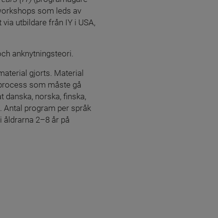
och utvecklare) i Seattle, USA kontaktas. Vederbörande blir då erbjuden att genomföra workshops som leds av 
via utbildare från IY i USA, 
.
och anknytningsteori.
terial gjorts. Material 
en process som måste gå 
t danska, norska, finska, 
. Antal program per språk 
 i åldrarna 2–8 år på 