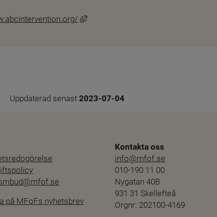
Länk till annan webbplats, öppnas i ny
w.abcintervention.org/
Uppdaterad senast 
2023-07-04
Kontakta oss
hetsredogörelse
info@mfof.se
ftspolicy
010-190 11 00
sombud@mfof.se
Nygatan 40B
931 31 Skellefteå
a på MFoFs nyhetsbrev
Orgnr: 202100-4169