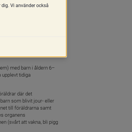
r dig. Vi använder också
ehem) med barn i åldern 6–
pplevt tidiga 
räldrar där det 
n som blivit jour- eller 
t till föräldrarna samt 
es organens 
 (svårt att vakna, bli pigg 