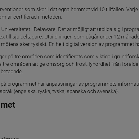
entioner som sker i det egna hemmet vid 10 tillfällen. Varje t
m är certifierad i metoden.
Universitetet i Delaware. Det är möjligt att utbilda sig i prog
sex till sju deltagare. Utbildningen som pågår under 12 månader
då mötena sker fysiskt. En helt digital version av programmet h
er på tre områden som identifierats som viktiga i grundfors
 tre områden är: ge omsorg och tröst, lyhördhet från förälder
beteende.
en på programmet har anpassningar av programmets informatio
m språk (engelska, ryska, tyska, spanska och svenska).
mmet