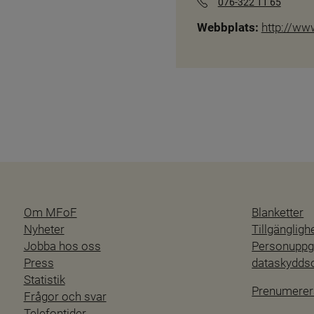
076-322 11 65
Webbplats:
http://ww
Om MFoF
Blanketter
Nyheter
Tillgänglig
Jobba hos oss
Personuppgi
Press
dataskydd
Statistik
Prenumerer
Frågor och svar
Telefontider