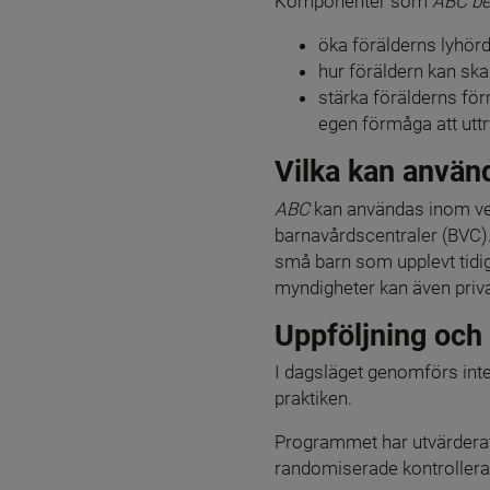
Komponenter som 
ABC be
öka förälderns lyhörd
hur föräldern kan ska
stärka förälderns fö
egen förmåga att uttr
Vilka kan använ
ABC 
kan användas inom ve
barnavårdscentraler (BVC)
små barn som upplevt tidig
myndigheter kan även priva
Uppföljning och
I dagsläget genomförs int
praktiken.
Programmet har utvärderat
randomiserade kontrollera