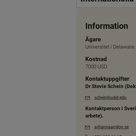
Information
Ägare
Universitet i Delaware.
Kostnad
7000 USD.
Kontaktuppgifter
Dr 
Stevie Schein
 (Dok
schein@udel.edu
Kontaktperson i Sver
arbete).
a@annaamilon.se