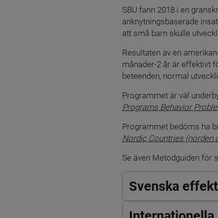
SBU fann 2018 i en granskn
anknytningsbaserade insat
att små barn skulle utveck
Resultaten av en amerikansk
månader-2 år är effektivt f
beteenden, normal utveckli
Programmet är väl underby
Programs Behavior Probl
Programmet bedöms ha bra 
Nordic Countries (norden.
Se även Metodguiden för so
Svenska effek
Internationell