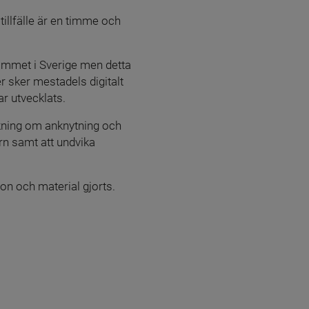
illfälle är en timme och 
rammet i Sverige men detta 
 sker mestadels digitalt 
ar utvecklats.
kning om anknytning och 
n samt att undvika 
n och material gjorts. 