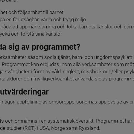
aktar
 är:
het och följsamhet till barnet
pa en förutsägbar, varm och trygg miljö
rmåga att uppmärksamma och tolka barnets känslor och därme
ycka och förstå sina känslor
da sig av programmet?
rksamheter såsom socialtjänst, barn- och ungdomspsykiatri
. Programmet kan erbjudas inom alla verksamheter som möte
a svårigheter i form av våld, neglect, missbruk och/eller psy
ta aktörer och frivilligverksamhet använda sig av programme
 utvärderingar
e någon uppföljning av omsorgspersonernas upplevelse av pr
s och omnämns i en systematisk översikt. Programmet har ut
de studier (RCT) i USA, Norge samt Ryssland.