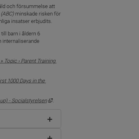
åld och försummelse att 
 (ABC)
 minskade risken för 
iga insatser erbjudits.
till barn i åldern 6 
 internaliserande 
 Topic › Parent Training 
önster.
rst 1000 Days in the 
Länk till annan webbplats, öppnas i nyt
p) - Socialstyrelsen
.