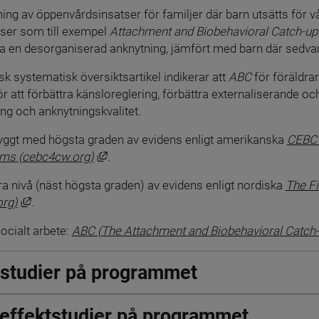
ing av öppenvårdsinsatser för familjer där barn utsätts för v
ser som till exempel 
Attachment and Biobehavioral Catch-up
la en desorganiserad anknytning, jämfört med barn där sedvanl
 systematisk översiktsartikel indikerar att 
ABC
 för föräldrar 
ör att förbättra känsloreglering, förbättra externaliserande och
ng och anknytningskvalitet.
ggt med högsta graden av evidens enligt amerikanska 
CEBC »
Länk till annan webbplats, öppnas i nytt f
ems (cebc4cw.org)
.
nivå (näst högsta graden) av evidens enligt nordiska 
The Fi
Länk till annan webbplats, öppnas i nytt fönster.
org)
.
cialt arbete: 
ABC (The Attachment and Biobehavioral Catch-u
tstudier på programmet
a effektstudier på programmet