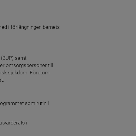
d i förlängningen barnets 
 (BUP) samt 
r omsorgspersoner till 
kisk sjukdom. Förutom 
t.
ogrammet som rutin i 
värderats i 