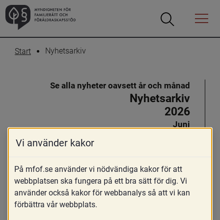
Öppna
Öppna
Menyn
sökrutan
Nyhetsarkiv
Start
Se alla nyheter oavsett år och månad
Nyhetsarkiv
2026
Juni
Maj
Vi använder kakor
April
Mars
På mfof.se använder vi nödvändiga kakor för att
Februari
webbplatsen ska fungera på ett bra sätt för dig. Vi
använder också kakor för webbanalys så att vi kan
2025
förbättra vår webbplats.
December
November