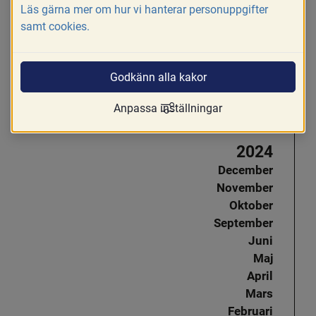
Läs gärna mer om hur vi hanterar personuppgifter
Oktober
samt cookies.
September
Juni
April
Godkänn alla kakor
Mars
Februari
Anpassa inställningar
Januari
2024
December
November
Oktober
September
Juni
Maj
April
Mars
Februari