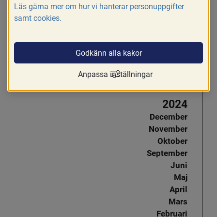
Läs gärna mer om hur vi hanterar personuppgifter
Oktober
samt cookies.
September
Juni
April
Godkänn alla kakor
Mars
Februari
Anpassa inställningar
Januari
2024
December
November
Oktober
September
Juni
Maj
April
Mars
Februari