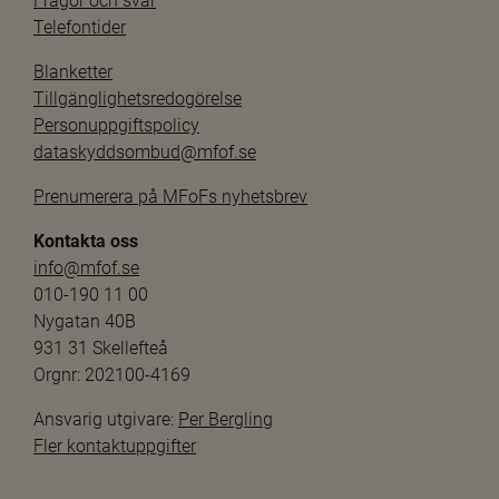
Frågor och svar
Telefontider
Blanketter
Tillgänglighetsredogörelse
Personuppgiftspolicy
dataskyddsombud@mfof.se
Prenumerera på MFoFs nyhetsbrev
Kontakta oss
info@mfof.se
010-190 11 00
Nygatan 40B
931 31 Skellefteå
Orgnr: 202100-4169
Ansvarig utgivare: 
Per Bergling
Fler kontaktuppgifter