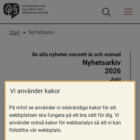
Öppna
Öppna
Menyn
sökrutan
Nyhetsarkiv
Start
Se alla nyheter oavsett år och månad
Nyhetsarkiv
2026
Juni
Maj
Vi använder kakor
April
Mars
På mfof.se använder vi nödvändiga kakor för att
Februari
webbplatsen ska fungera på ett bra sätt för dig. Vi
använder också kakor för webbanalys så att vi kan
2025
förbättra vår webbplats.
December
November