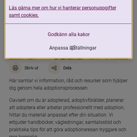
Läs gärna mer om hur vi hanterar personuppgifter
samt cookies.
Godkänn alla kakor
Anpassa inställningar
Skriv ut
Dela
Här samlar vi information, råd och resurser som hjälper 
dig genom hela adoptionsprocessen.
Oavsett om du är adopterad, adoptivförälder, planerar 
att adoptera eller arbetar professionellt med adoption, 
hittar du material anpassat efter din situation. Vi 
erbjuder handböcker, vägledningar, samtalsstöd och 
praktiska tips för att göra adoptionsresan tryggare och 
mer begriplig.