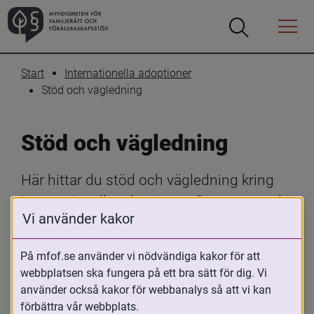
Öppna
Öppna
Menyn
sökrutan
Start
Internationella adoptioner
Stöd och vägledning
Stöd och vägledning
Här hittar du stöd och vägledning kring 
internationella adoptioner. Oavsett om du 
Vi använder kakor
är adopterad, adoptivförälder, funderar på 
att adoptera eller arbetar med 
På mfof.se använder vi nödvändiga kakor för att
adopterade, erbjuder vi råd, handböcker 
webbplatsen ska fungera på ett bra sätt för dig. Vi
och resurser som hjälper dig genom hela 
använder också kakor för webbanalys så att vi kan
adoptionsprocessen.
förbättra vår webbplats.