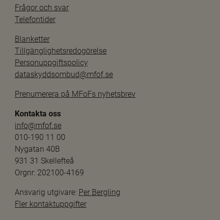
Frågor och svar
Telefontider
Blanketter
Tillgänglighetsredogörelse
Personuppgiftspolicy
dataskyddsombud@mfof.se
Prenumerera på MFoFs nyhetsbrev
Kontakta oss
info@mfof.se
010-190 11 00
Nygatan 40B
931 31 Skellefteå
Orgnr: 202100-4169
Ansvarig utgivare: 
Per Bergling
Fler kontaktuppgifter