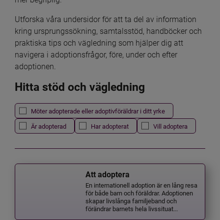
Utforska våra undersidor för att ta del av information 
kring ursprungssökning, samtalsstöd, handböcker och 
praktiska tips och vägledning som hjälper dig att 
navigera i adoptionsfrågor, före, under och efter 
adoptionen.
Hitta stöd och vägledning
Det här formuläret postas automatiskt
Filtrera resultatet
Möter adopterade eller adoptivföräldrar i ditt yrke
Är adopterad
Har adopterat
Vill adoptera
Att adoptera
En internationell adoption är en lång resa
för både barn och föräldrar. Adoptionen
skapar livslånga familjeband och
förändrar barnets hela livssituat...