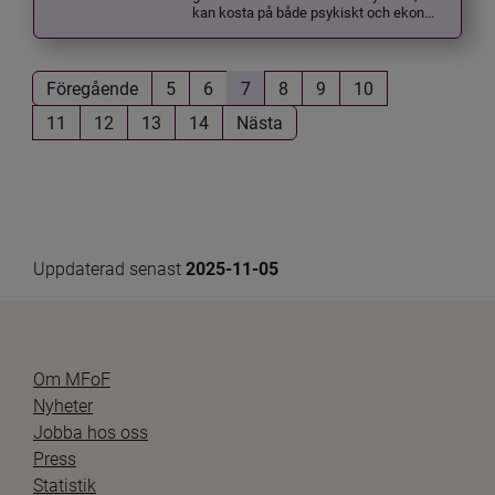
kan kosta på både psykiskt och ekon...
Föregående
5
6
7
8
9
10
11
12
13
14
Nästa
Uppdaterad senast 
2025-11-05
Om MFoF
Nyheter
Jobba hos oss
Press
Statistik