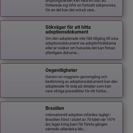
ursprungslandet kan vara ett sätt att
förbereda sig inför en fortsatt sökprocess,
för en del kan det också vara...
Sökvägar för att hitta
adoptionsdokument
Om den adopterade inte fått tillgång till sina
adoptionsdokument via adoptivföräldrarna
eller är osäker om huruvida det kan finnas
ytterligare dokume...
Oegentligheter
Genom en noggrann genomgång och
bedömning av adoptionsdokument kan den
adopterade få reda på detaljer som kan
vara viktiga pusselbitar för ett fortsa...
Brasilien
Internationell adoption infördes lagligt i
Brasilien först i slutet av 70-talet när 1979
års lagar kring barn för första gången
nämnde utländska bliv...