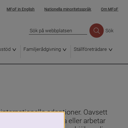
MFoF in English
Nationella minoritetsspråk
Om MFoF
Sök
sstöd
Familjerådgivning
Ställföreträdare
internationella adoptioner. Oavsett 
derar på att adoptera eller arbetar 