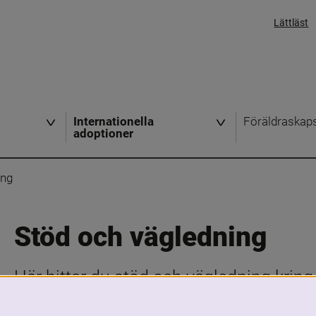
Lättläst
Internationella
Föräldraskap
adoptioner
ing
Stöd och vägledning
Här hittar du stöd och vägledning kring 
om du är adopterad, adoptivförälder, fun