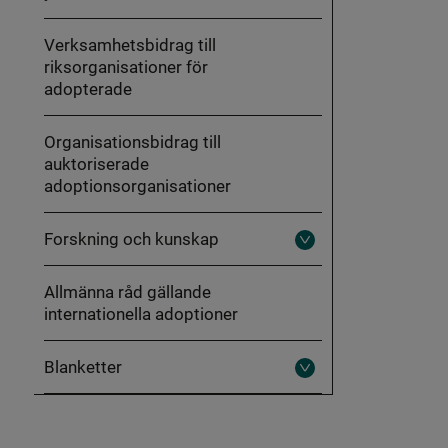
Verksamhetsbidrag till
riksorganisationer för
adopterade
Organisationsbidrag till
auktoriserade
adoptionsorganisationer
Forskning och kunskap
Fäll
ut
Forskning
Allmänna råd gällande
och
kunskap
internationella adoptioner
Blanketter
Fäll
ut
Blanketter