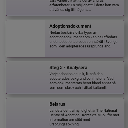
vara värdefullt att ta del av andras
erfarenheter. En möjlighet till detta kan vara
att vända sig till någon a...
Adoptionsdokument
Nedan beskrivs olika typer av
adoptionsdokument som kan ha utfärdats
under adoptionsprocessen, såväl i Sverige
som i den adopterades ursprungsland.
Steg 3 - Analysera
Varje adoption är unik, likaså den
adopterades bakgrund och historia. Vad
som dokumenterats beror bland annat på
vem som skrev och i vilket kulturell...
Belarus
Landets centralmyndighet är The National
Centre of Adoption . Kontakta MFoF för mer
information om stöd med
ursprungssökning.