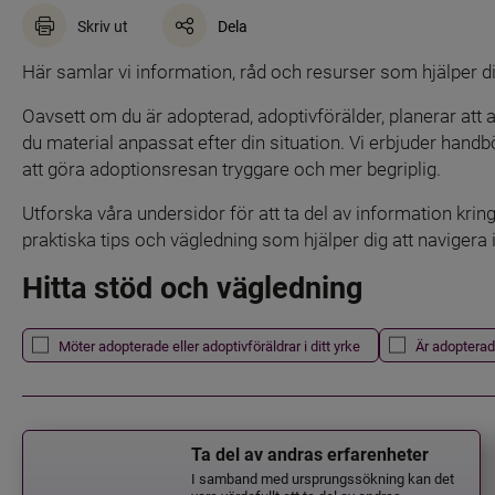
Skriv ut
Dela
Här samlar vi information, råd och resurser som hjälper
Oavsett om du är adopterad, adoptivförälder, planerar att a
du material anpassat efter din situation. Vi erbjuder handb
att göra adoptionsresan tryggare och mer begriplig.
Utforska våra undersidor för att ta del av information kr
praktiska tips och vägledning som hjälper dig att navigera 
Hitta stöd och vägledning
Det här formuläret postas automatiskt
Filtrera resultatet
Möter adopterade eller adoptivföräldrar i ditt yrke
Är adopterad
Ta del av andras erfarenheter
I samband med ursprungssökning kan det