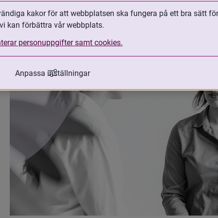
med adopterade, erbjuder vi råd, handb
ndiga kakor för att webbplatsen ska fungera på ett bra sätt fö
genom hela adoptionsprocessen.
vi kan förbättra vår webbplats.
terar personuppgifter samt cookies.
Anpassa inställningar