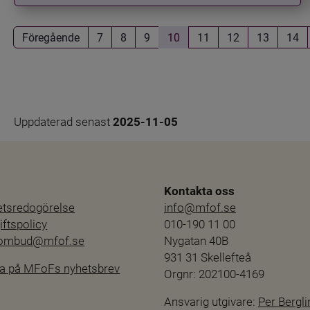
Föregående
7
8
9
10
11
12
13
14
Uppdaterad senast 
2025-11-05
Kontakta oss
hetsredogörelse
info@mfof.se
ftspolicy
010-190 11 00
sombud@mfof.se
Nygatan 40B
931 31 Skellefteå
a på MFoFs nyhetsbrev
Orgnr: 202100-4169
Ansvarig utgivare: 
Per Bergli