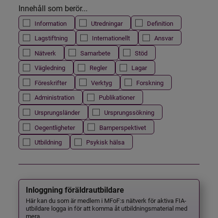
Innehåll som berör...
Information
Utredningar
Definition
Lagstiftning
Internationellt
Ansvar
Nätverk
Samarbete
Stöd
Vägledning
Regler
Lagar
Föreskrifter
Verktyg
Forskning
Administration
Publikationer
Ursprungsländer
Ursprungssökning
Oegentligheter
Barnperspektivet
Utbildning
Psykisk hälsa
Inloggning föräldrautbildare
Här kan du som är medlem i MFoF:s nätverk för aktiva FIA-
utbildare logga in för att komma åt utbildningsmaterial med
mera.