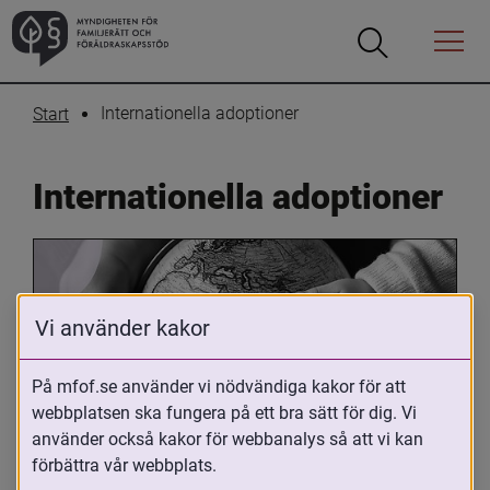
Öppna
Öppna
Menyn
sökrutan
Internationella adoptioner
Start
Internationella adoptioner
Vi använder kakor
På mfof.se använder vi nödvändiga kakor för att
webbplatsen ska fungera på ett bra sätt för dig. Vi
Oavsett om du är adopterad, 
använder också kakor för webbanalys så att vi kan
adoptivförälder eller arbetar med 
förbättra vår webbplats.
internationell adoption så kan du ha 