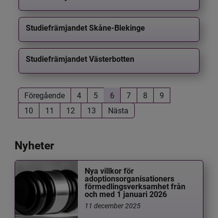
Studiefrämjandet Skåne-Blekinge
Studiefrämjandet Västerbotten
Föregående
4
5
6
7
8
9
10
11
12
13
Nästa
Nyheter
Nya villkor för
adoptionsorganisationers
förmedlingsverksamhet från
och med 1 januari 2026
11 december 2025