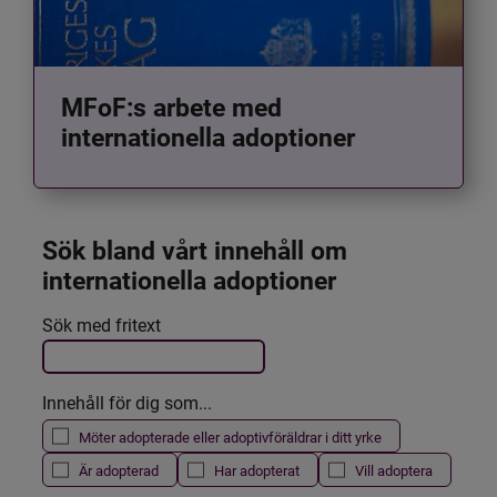
MFoF:s arbete med
internationella adoptioner
Sök bland vårt innehåll om 
internationella adoptioner
Det här formuläret postas automatiskt
Sök med fritext
Filtrera resultatet
Innehåll för dig som...
Möter adopterade eller adoptivföräldrar i ditt yrke
Är adopterad
Har adopterat
Vill adoptera