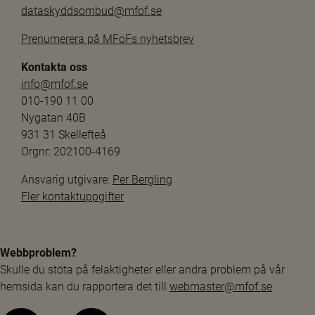
dataskyddsombud@mfof.se
Prenumerera på MFoFs nyhetsbrev
Kontakta oss
info@mfof.se
010-190 11 00
Nygatan 40B
931 31 Skellefteå
Orgnr: 202100-4169
Ansvarig utgivare: 
Per Bergling
Fler kontaktuppgifter
Webbproblem?
Skulle du stöta på felaktigheter eller andra problem på vår 
hemsida kan du rapportera det till 
webmaster@mfof.se