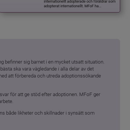
internationellt adopterade och föräldrar som
adopterat internationellt. MFoF ha...
 befinner sig barnet i en mycket utsatt situation. 
ästa ska vara vägledande i alla delar av det 
 med att förbereda och utreda adoptionssökande 
ar för att ge stöd efter adoptionen. MFoF ger 
arbete.
s både likheter och skillnader i synsätt som 