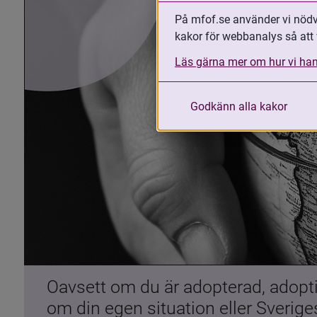
På mfof.se använder vi nödvä
kakor för webbanalys så att 
Läs gärna mer om hur vi han
Godkänn alla kakor
Oavsett om du är adopterad, adoptiv
om din egen situation eller Sverig