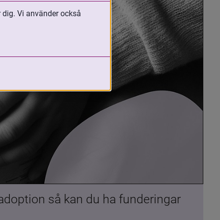
r dig. Vi använder också
 adoption så kan du ha funderingar 