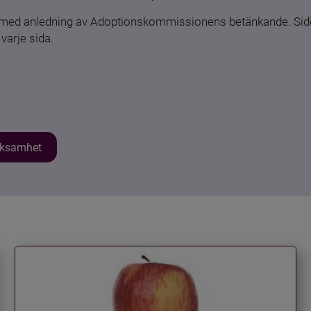
n med anledning av Adoptionskommissionens betänkande. Sido
varje sida.
erksamhet