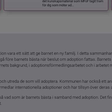
det kunskapsmaterial som MFoF tagit fram
för dig som möter ad...
ion vara ett sätt att ge barnet en ny familj. I detta sammanhang
gå före barnets bästa när beslut om adoption fattas. Barnets b
barnets bakgrund, i adoptionsförmedlingsarbetet och i arbetet
och utreda de som vill adoptera. Kommunen har också ett ansv
medlar internationella adoptioner och har tillsyn över deras 
 på vad som är barnets bästa i samband med adoption. Det finn
.