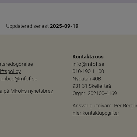
Uppdaterad senast 
2025-09-19
Kontakta oss
hetsredogörelse
info@mfof.se
ftspolicy
010-190 11 00
sombud@mfof.se
Nygatan 40B
931 31 Skellefteå
a på MFoFs nyhetsbrev
Orgnr: 202100-4169
Ansvarig utgivare: 
Per Bergli
Fler kontaktuppgifter