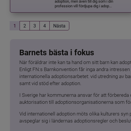
adoption, men även till dig som i din
profession vill fördjupa dig i adop...
1
2
3
4
Nästa
Barnets bästa i fokus
När föräldrar inte kan ta hand om sitt barn kan adopt
Enligt FN:s Barnkonvention får inga andra intressen 
internationella adoptionsarbetet: vid utredning av 
samt vid stöd efter adoption.
I Sverige har kommunerna ansvar för att förbereda 
auktorisation till adoptionsorganisationerna som för
Vid internationell adoption möts olika kulturers syn
avspeglar sig i ländernas adoptionsregler och beslut