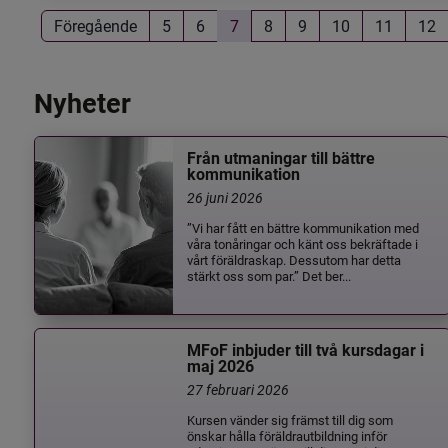
Föregående
5
6
7
8
9
10
11
12
Nyheter
Från utmaningar till bättre
kommunikation
26 juni 2026
”Vi har fått en bättre kommunikation med
våra tonåringar och känt oss bekräftade i
vårt föräldraskap. Dessutom har detta
stärkt oss som par.” Det ber...
MFoF inbjuder till två kursdagar i
maj 2026
27 februari 2026
Kursen vänder sig främst till dig som
önskar hålla föräldrautbildning inför