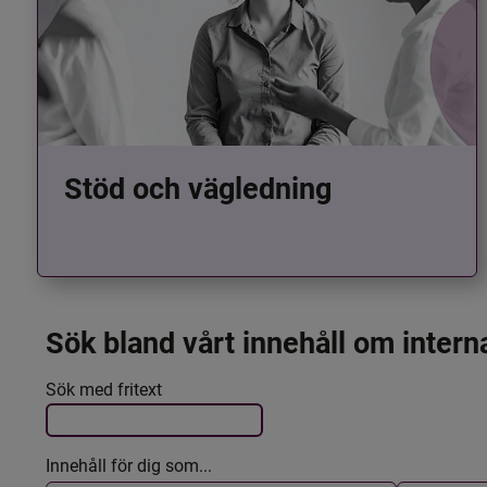
Stöd och vägledning
Sök bland vårt innehåll om intern
Det här formuläret postas automatiskt
Filtrera resultatet
Sök med fritext
Innehåll för dig som...