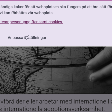
ndiga kakor för att webbplatsen ska fungera på ett bra sätt fö
vi kan förbättra vår webbplats.
terar personuppgifter samt cookies.
Anpassa inställningar
förälder eller arbetar med internationell
es internationella adoptionsverksamhet.