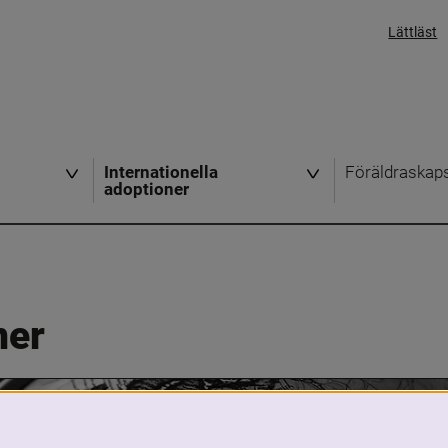
Lättläst
Internationella
Föräldraskap
adoptioner
ner