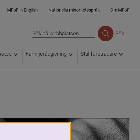
MFoF in English
Nationella minoritetsspråk
Om MFoF
Sök
sstöd
Familjerådgivning
Ställföreträdare