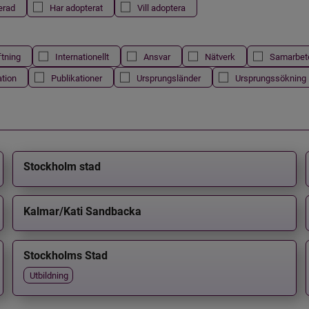
erad
Har adopterat
Vill adoptera
ftning
Internationellt
Ansvar
Nätverk
Samarbet
ation
Publikationer
Ursprungsländer
Ursprungssökning
Stockholm stad
Kalmar/Kati Sandbacka
Stockholms Stad
Utbildning