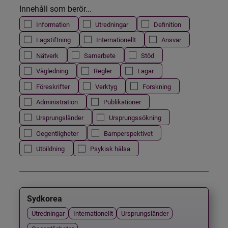
Innehåll som berör...
Information
Utredningar
Definition
Lagstiftning
Internationellt
Ansvar
Nätverk
Samarbete
Stöd
Vägledning
Regler
Lagar
Föreskrifter
Verktyg
Forskning
Administration
Publikationer
Ursprungsländer
Ursprungssökning
Oegentligheter
Barnperspektivet
Utbildning
Psykisk hälsa
Sydkorea
Utredningar
Internationellt
Ursprungsländer