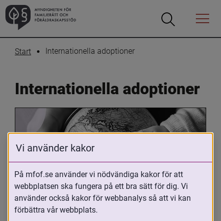
Öppna
Öppna
Menyn
sökrutan
Internationella adoptioner
Start
Internationella adoptioner
Vi använder kakor
På mfof.se använder vi nödvändiga kakor för att
webbplatsen ska fungera på ett bra sätt för dig. Vi
Oavsett om du är adopterad, 
använder också kakor för webbanalys så att vi kan
adoptivförälder eller arbetar med 
förbättra vår webbplats.
internationell adoption så kan du ha 