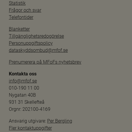
Statistik
Frågor och svar
Telefontider
Blanketter
Tillgänglighetsredogörelse
Personuppgiftspolicy
dataskyddsombud@mfof.se
Prenumerera på MFoFs nyhetsbrev
Kontakta oss
info@mfof.se
010-190 11 00
Nygatan 40B
931 31 Skellefteå
Orgnr: 202100-4169
Ansvarig utgivare: 
Per Bergling
Fler kontaktuppgifter