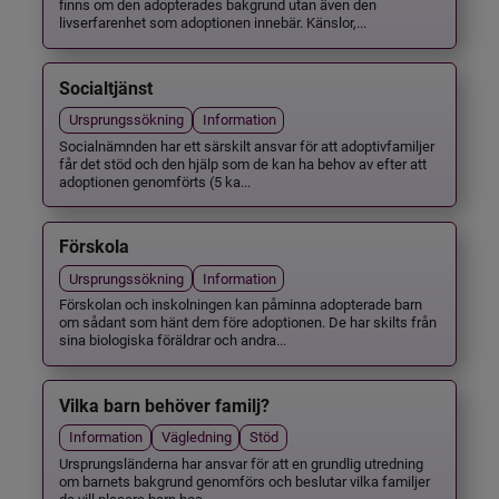
finns om den adopterades bakgrund utan även den
livserfarenhet som adoptionen innebär. Känslor,...
Socialtjänst
Ursprungssökning
Information
Socialnämnden har ett särskilt ansvar för att adoptivfamiljer
får det stöd och den hjälp som de kan ha behov av efter att
adoptionen genomförts (5 ka...
Förskola
Ursprungssökning
Information
Förskolan och inskolningen kan påminna adopterade barn
om sådant som hänt dem före adoptionen. De har skilts från
sina biologiska föräldrar och andra...
Vilka barn behöver familj?
Information
Vägledning
Stöd
Ursprungsländerna har ansvar för att en grundlig utredning
om barnets bakgrund genomförs och beslutar vilka familjer
de vill placera barn hos.