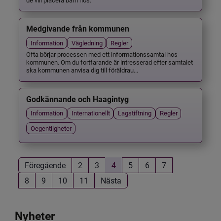
Medgivande från kommunen
Information
Vägledning
Regler
Ofta börjar processen med ett informationssamtal hos
kommunen. Om du fortfarande är intresserad efter samtalet
ska kommunen anvisa dig till föräldrau...
Godkännande och Haagintyg
Information
Internationellt
Lagstiftning
Regler
Oegentligheter
Föregående
2
3
4
5
6
7
8
9
10
11
Nästa
Nyheter