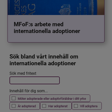
MFoF:s arbete med
internationella adoptioner
Sök bland vårt innehåll om 
internationella adoptioner
Det här formuläret postas automatiskt
Sök med fritext
Filtrera resultatet
Innehåll för dig som...
Möter adopterade eller adoptivföräldrar i ditt yrke
Är adopterad
Har adopterat
Vill adoptera