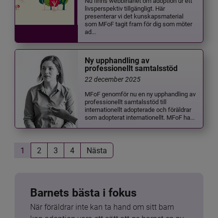
Nu finns webbinariet om adoption ur ett
livsperspektiv tillgängligt. Här
presenterar vi det kunskapsmaterial
som MFoF tagit fram för dig som möter
ad...
Ny upphandling av
professionellt samtalsstöd
22 december 2025
MFoF genomför nu en ny upphandling av
professionellt samtalsstöd till
internationellt adopterade och föräldrar
som adopterat internationellt. MFoF ha...
1
2
3
4
Nästa
Barnets bästa i fokus
När föräldrar inte kan ta hand om sitt barn 