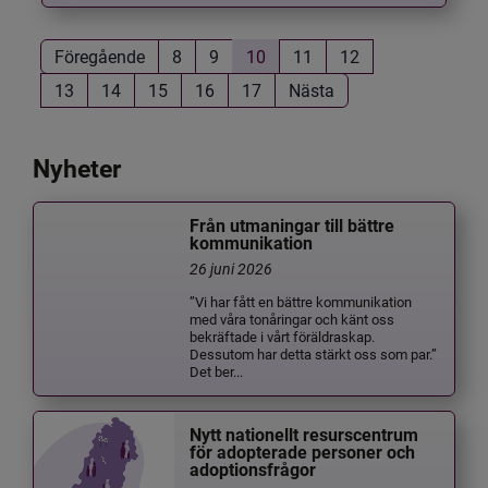
Föregående
8
9
10
11
12
13
14
15
16
17
Nästa
Nyheter
Från utmaningar till bättre
kommunikation
26 juni 2026
”Vi har fått en bättre kommunikation
med våra tonåringar och känt oss
bekräftade i vårt föräldraskap.
Dessutom har detta stärkt oss som par.”
Det ber...
Nytt nationellt resurscentrum
för adopterade personer och
adoptionsfrågor