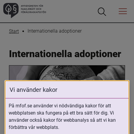
Öppna
Öppna
Menyn
sökrutan
Internationella adoptioner
Start
Internationella adoptioner
Vi använder kakor
På mfof.se använder vi nödvändiga kakor för att
webbplatsen ska fungera på ett bra sätt för dig. Vi
Oavsett om du är adopterad, 
använder också kakor för webbanalys så att vi kan
adoptivförälder eller arbetar med 
förbättra vår webbplats.
internationell adoption så kan du ha 