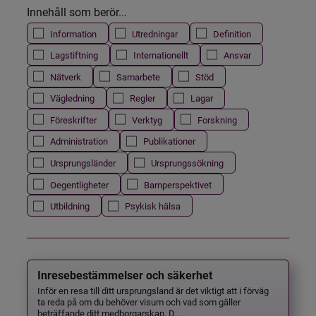
Innehåll som berör...
Information
Utredningar
Definition
Lagstiftning
Internationellt
Ansvar
Nätverk
Samarbete
Stöd
Vägledning
Regler
Lagar
Föreskrifter
Verktyg
Forskning
Administration
Publikationer
Ursprungsländer
Ursprungssökning
Oegentligheter
Barnperspektivet
Utbildning
Psykisk hälsa
Inresebestämmelser och säkerhet
Inför en resa till ditt ursprungsland är det viktigt att i förväg
ta reda på om du behöver visum och vad som gäller
beträffande ditt medborgarskap. D...