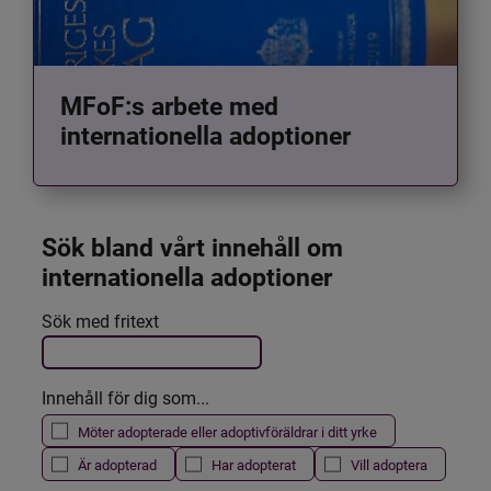
MFoF:s arbete med
internationella adoptioner
Sök bland vårt innehåll om 
internationella adoptioner
Det här formuläret postas automatiskt
Sök med fritext
Filtrera resultatet
Innehåll för dig som...
Möter adopterade eller adoptivföräldrar i ditt yrke
Är adopterad
Har adopterat
Vill adoptera