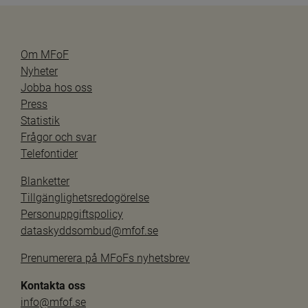
Om MFoF
Nyheter
Jobba hos oss
Press
Statistik
Frågor och svar
Telefontider
Blanketter
Tillgänglighetsredogörelse
Personuppgiftspolicy
dataskyddsombud@mfof.se
Prenumerera på MFoFs nyhetsbrev
Kontakta oss
info@mfof.se