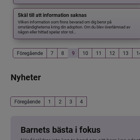
Skäl till att information saknas
Vilken information som finns bevarad om dig beror på
omständigheterna kring din adoption. Om du blev överlämnad av
någon eller hittad spelar stor rol...
Föregående
7
8
9
10
11
12
13
1
Nyheter
Föregående
1
2
3
4
Barnets bästa i fokus