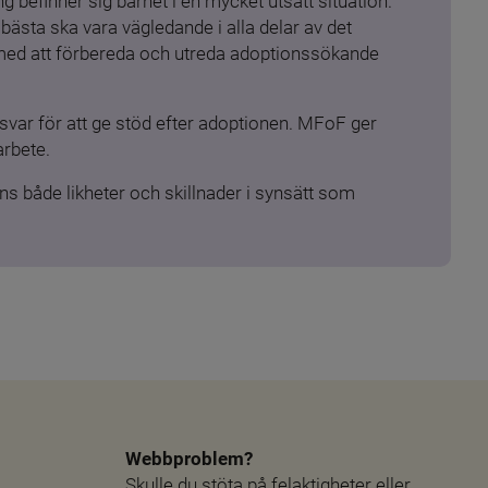
 befinner sig barnet i en mycket utsatt situation. 
ästa ska vara vägledande i alla delar av det 
 med att förbereda och utreda adoptionssökande 
ar för att ge stöd efter adoptionen. MFoF ger 
arbete.
s både likheter och skillnader i synsätt som 
Webbproblem?
Skulle du stöta på felaktigheter eller 