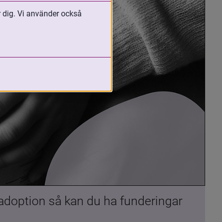
r dig. Vi använder också
 adoption så kan du ha funderingar 