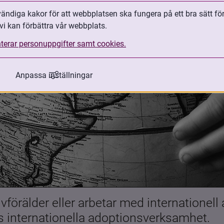
ndiga kakor för att webbplatsen ska fungera på ett bra sätt fö
vi kan förbättra vår webbplats.
terar personuppgifter samt cookies.
Anpassa inställningar
förälder eller arbetar med internationell
es internationella adoptionsverksamhet.