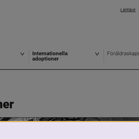
Lättläst
Internationella
Föräldraskap
adoptioner
ner