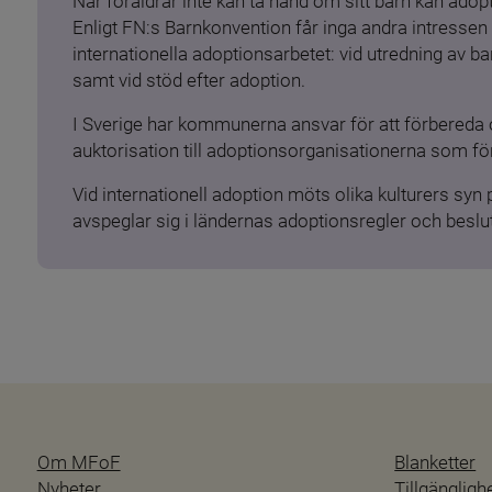
När föräldrar inte kan ta hand om sitt barn kan adopt
Enligt FN:s Barnkonvention får inga andra intressen 
internationella adoptionsarbetet: vid utredning av 
samt vid stöd efter adoption.
I Sverige har kommunerna ansvar för att förbereda 
auktorisation till adoptionsorganisationerna som för
Vid internationell adoption möts olika kulturers syn
avspeglar sig i ländernas adoptionsregler och beslut
Om MFoF
Blanketter
Nyheter
Tillgänglig