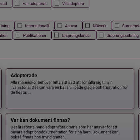
erad
Har adopterat
Vill adoptera
ftning
Internationellt
Ansvar
Nätverk
Samarbet
ation
Publikationer
Ursprungsländer
Ursprungssökning
Adopterade
Alla människor behöver hitta sitt sätt att förhålla sig till sin
livshistoria. Det kan vara en källa till både glädje och frustration för
de flesta. ...
Var kan dokument finnas?
Det är i första hand adoptivföräldrarna som har ansvar för att
bevara adoptionsdokumentation för sina barn. Dokument kan
också finnas hos myndigheter...