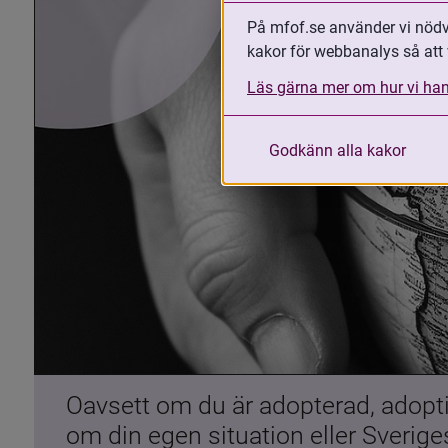
På mfof.se använder vi nödvä
kakor för webbanalys så att 
Läs gärna mer om hur vi han
Godkänn alla kakor
Oavsett om du är adopterad, adoptiv
om din egen situation eller Sverig