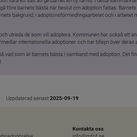
ion vara ett sätt att ge barnet en ny familj. I detta sammanhang
gå före barnets bästa när beslut om adoption fattas. Barnets b
barnets bakgrund, i adoptionsförmedlingsarbetet och i arbetet
och utreda de som vill adoptera. Kommunen har också ett ansv
medlar internationella adoptioner och har tillsyn över deras 
 på vad som är barnets bästa i samband med adoption. Det finn
.
Uppdaterad senast 
2025-09-19
Kontakta oss
hetsredogörelse
info@mfof.se