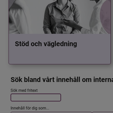
Stöd och vägledning
Sök bland vårt innehåll om intern
Det här formuläret postas automatiskt
Filtrera resultatet
Sök med fritext
Innehåll för dig som...