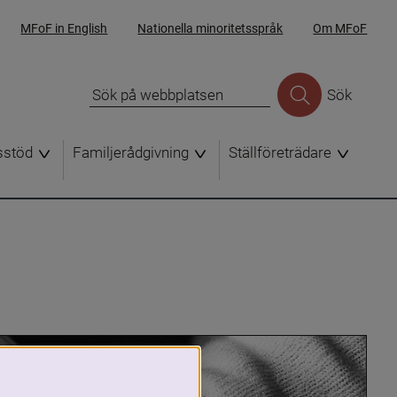
MFoF in English
Nationella minoritetsspråk
Om MFoF
Sök
sstöd
Familjerådgivning
Ställföreträdare