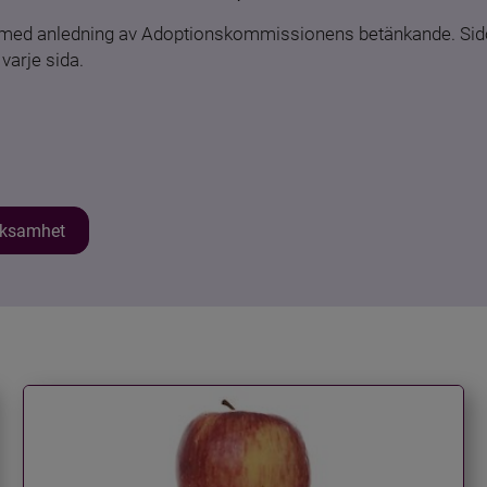
n med anledning av Adoptionskommissionens betänkande. Sido
varje sida.
erksamhet