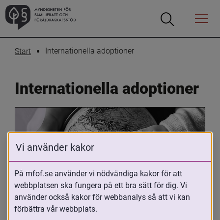
Öppna
Öppna
Menyn
sökrutan
Internationella adoptioner
Start
Internationella adoptioner
Vi använder kakor
På mfof.se använder vi nödvändiga kakor för att
webbplatsen ska fungera på ett bra sätt för dig. Vi
Oavsett om du är adopterad, 
använder också kakor för webbanalys så att vi kan
adoptivförälder eller arbetar med 
förbättra vår webbplats.
internationell adoption så kan du ha 