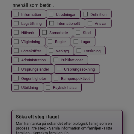
Innehåll som berör...
Information
Utredningar
Definition
Lagstiftning
Internationellt
Ansvar
Nätverk
Samarbete
Stöd
Vägledning
Regler
Lagar
Föreskrifter
Verktyg
Forskning
Administration
Publikationer
Ursprungsländer
Ursprungssökning
Oegentligheter
Barnperspektivet
Utbildning
Psykisk hälsa
Söka ett steg i taget
Man kan tänka på sökandet efter biologisk familj som en
process i tre steg: - Samla information om familjen - Hitta
familjen - Kontakta familjen. En ...