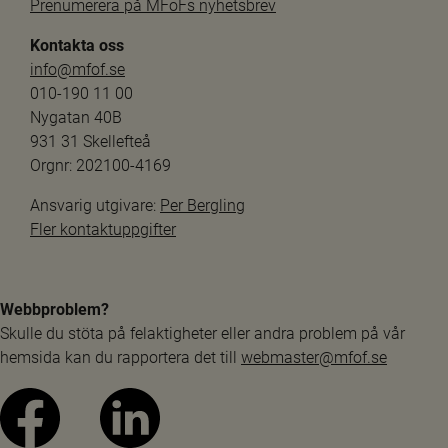
Prenumerera på MFoFs nyhetsbrev
Kontakta oss
info@mfof.se
010-190 11 00
Nygatan 40B
931 31 Skellefteå
Orgnr: 202100-4169
Ansvarig utgivare: 
Per Bergling
Fler kontaktuppgifter
Webbproblem?
Skulle du stöta på felaktigheter eller andra problem på vår 
hemsida kan du rapportera det till 
webmaster@mfof.se