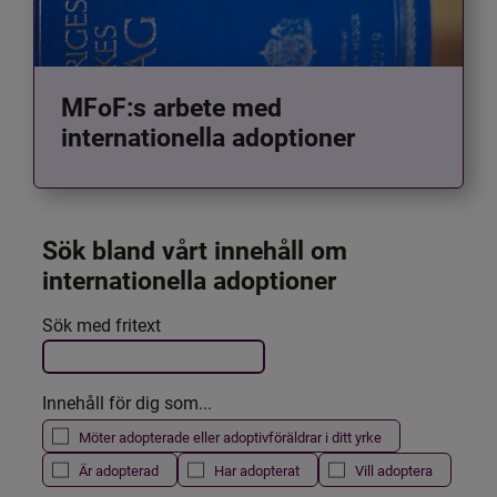
MFoF:s arbete med
internationella adoptioner
Sök bland vårt innehåll om 
internationella adoptioner
Det här formuläret postas automatiskt
Sök med fritext
Filtrera resultatet
Innehåll för dig som...
Möter adopterade eller adoptivföräldrar i ditt yrke
Är adopterad
Har adopterat
Vill adoptera