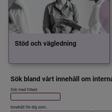
Stöd och vägledning
Sök bland vårt innehåll om intern
Det här formuläret postas automatiskt
Filtrera resultatet
Sök med fritext
Innehåll för dig som...