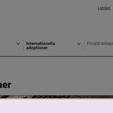
Lättläst
Internationella
Föräldraskap
adoptioner
ner