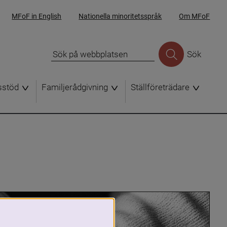
MFoF in English
Nationella minoritetsspråk
Om MFoF
Sök
sstöd
Familjerådgivning
Ställföreträdare