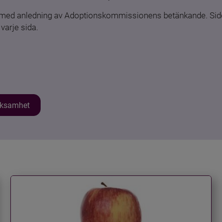
n med anledning av Adoptionskommissionens betänkande. Sido
varje sida.
erksamhet