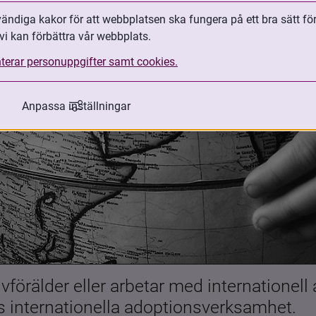
ndiga kakor för att webbplatsen ska fungera på ett bra sätt fö
vi kan förbättra vår webbplats.
terar personuppgifter samt cookies.
Anpassa inställningar
förälder eller arbetar med internationell
es internationella adoptionsverksamhet.