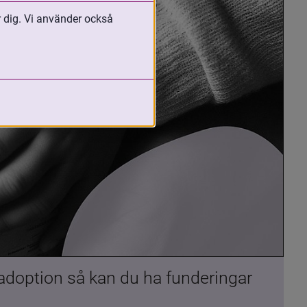
r dig. Vi använder också
 adoption så kan du ha funderingar 