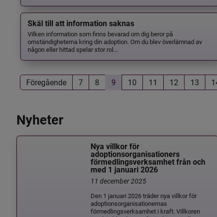
Skäl till att information saknas
Vilken information som finns bevarad om dig beror på
omständigheterna kring din adoption. Om du blev överlämnad av
någon eller hittad spelar stor rol...
Föregående
7
8
9
10
11
12
13
1
Nyheter
Nya villkor för
adoptionsorganisationers
förmedlingsverksamhet från och
med 1 januari 2026
11 december 2025
Den 1 januari 2026 träder nya villkor för
adoptionsorganisationernas
förmedlingsverksamhet i kraft. Villkoren