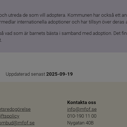
och utreda de som vill adoptera. Kommunen har också ett ansv
medlar internationella adoptioner och har tillsyn över deras 
 på vad som är barnets bästa i samband med adoption. Det finn
.
Uppdaterad senast 
2025-09-19
Kontakta oss
hetsredogörelse
info@mfof.se
ftspolicy
010-190 11 00
sombud@mfof.se
Nygatan 40B