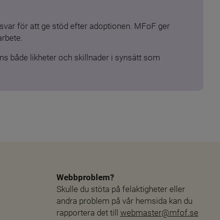
ar för att ge stöd efter adoptionen. MFoF ger 
arbete.
s både likheter och skillnader i synsätt som 
Webbproblem?
Skulle du stöta på felaktigheter eller 
andra problem på vår hemsida kan du 
rapportera det till 
webmaster@mfof.se