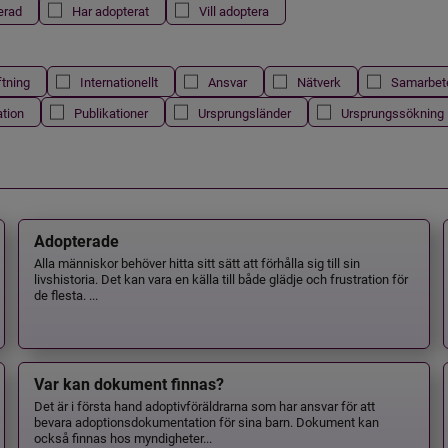
erad
Har adopterat
Vill adoptera
ftning
Internationellt
Ansvar
Nätverk
Samarbet
ation
Publikationer
Ursprungsländer
Ursprungssökning
Adopterade
Alla människor behöver hitta sitt sätt att förhålla sig till sin
livshistoria. Det kan vara en källa till både glädje och frustration för
de flesta. ...
Var kan dokument finnas?
Det är i första hand adoptivföräldrarna som har ansvar för att
bevara adoptionsdokumentation för sina barn. Dokument kan
också finnas hos myndigheter...