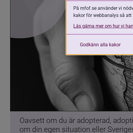
På mfof.se använder vi nödvä
kakor för webbanalys så att 
Läs gärna mer om hur vi han
Godkänn alla kakor
Oavsett om du är adopterad, adoptiv
om din egen situation eller Sverig