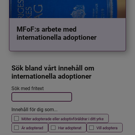
MFoF:s arbete med
internationella adoptioner
Sök bland vårt innehåll om 
internationella adoptioner
Det här formuläret postas automatiskt
Sök med fritext
Filtrera resultatet
Innehåll för dig som...
Möter adopterade eller adoptivföräldrar i ditt yrke
Är adopterad
Har adopterat
Vill adoptera