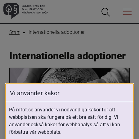
Öppna
Öppna
Menyn
sökrutan
Internationella adoptioner
Start
Internationella adoptioner
Vi använder kakor
På mfof.se använder vi nödvändiga kakor för att
webbplatsen ska fungera på ett bra sätt för dig. Vi
Oavsett om du är adopterad, 
använder också kakor för webbanalys så att vi kan
adoptivförälder eller arbetar med 
förbättra vår webbplats.
internationell adoption så kan du ha 