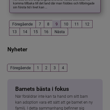
komma tillbaka till det land där man föddes och tillbringade
sin första tid i livet kan ...
Föregående
7
8
9
10
11
12
13
14
15
16
Nästa
Nyheter
Föregående
1
2
3
4
Barnets bästa i fokus
När föräldrar inte kan ta hand om sitt barn 
kan adoption vara ett sätt att ge barnet en ny 
familj. I detta sammanhang befinner sig 