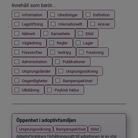
Innehåll som berör...
Information
Utredningar
Definition
Lagstiftning
Internationellt
Ansvar
Nätverk
Samarbete
Stöd
Vägledning
Regler
Lagar
Föreskrifter
Verktyg
Forskning
Administration
Publikationer
Ursprungsländer
Ursprungssökning
Oegentligheter
Barnperspektivet
Utbildning
Psykisk hälsa
Öppenhet i adoptivfamiljen
Ursprungssökning
Barnperspektivet
Stöd
Adoptivföräldrars förhållningssätt till adoptionen är av stor