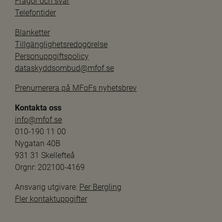
Frågor och svar
Telefontider
Blanketter
Tillgänglighetsredogörelse
Personuppgiftspolicy
dataskyddsombud@mfof.se
Prenumerera på MFoFs nyhetsbrev
Kontakta oss
info@mfof.se
010-190 11 00
Nygatan 40B
931 31 Skellefteå
Orgnr: 202100-4169
Ansvarig utgivare: 
Per Bergling
Fler kontaktuppgifter