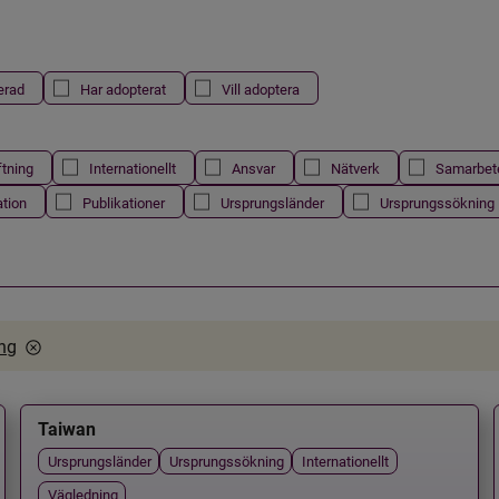
erad
Har adopterat
Vill adoptera
ftning
Internationellt
Ansvar
Nätverk
Samarbet
ation
Publikationer
Ursprungsländer
Ursprungssökning
ing
Taiwan
Ursprungsländer
Ursprungssökning
Internationellt
Vägledning