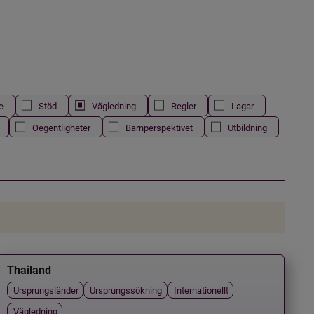
e
Stöd
Vägledning
Regler
Lagar
Oegentligheter
Barnperspektivet
Utbildning
Thailand
Ursprungsländer
Ursprungssökning
Internationellt
Vägledning