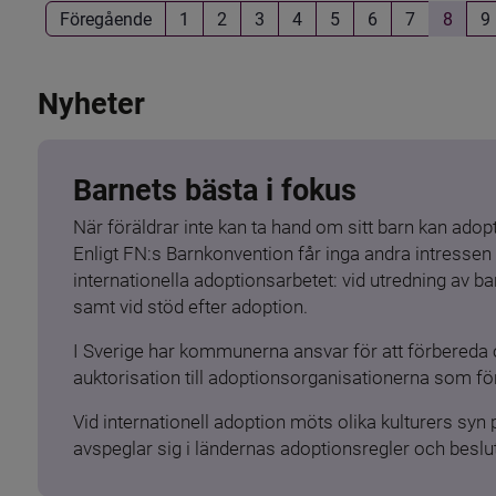
Föregående
1
2
3
4
5
6
7
8
9
Nyheter
Barnets bästa i fokus
När föräldrar inte kan ta hand om sitt barn kan adopt
Enligt FN:s Barnkonvention får inga andra intressen 
internationella adoptionsarbetet: vid utredning av 
samt vid stöd efter adoption.
I Sverige har kommunerna ansvar för att förbereda 
auktorisation till adoptionsorganisationerna som för
Vid internationell adoption möts olika kulturers syn
avspeglar sig i ländernas adoptionsregler och beslut