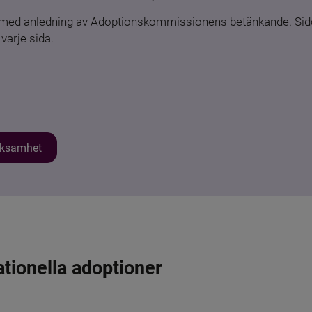
n med anledning av Adoptionskommissionens betänkande. Sido
varje sida.
erksamhet
ationella adoptioner