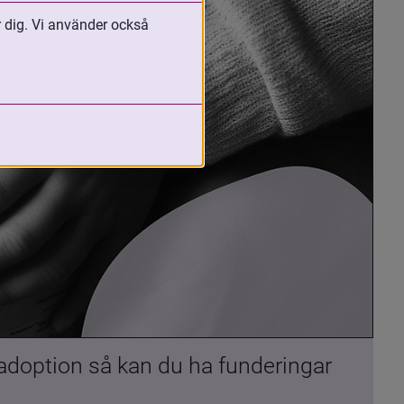
r dig. Vi använder också
 adoption så kan du ha funderingar 