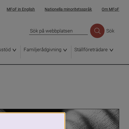
MFoF in English
Nationella minoritetsspråk
Om MFoF
Sök
sstöd
Familjerådgivning
Ställföreträdare