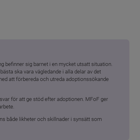
 befinner sig barnet i en mycket utsatt situation. 
ästa ska vara vägledande i alla delar av det 
 med att förbereda och utreda adoptionssökande 
ar för att ge stöd efter adoptionen. MFoF ger 
arbete.
s både likheter och skillnader i synsätt som 