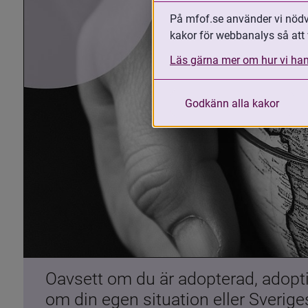
På mfof.se använder vi nödvä
kakor för webbanalys så att 
Läs gärna mer om hur vi han
Godkänn alla kakor
Oavsett om du är adopterad, adoptiv
om din egen situation eller Sverig