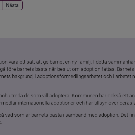
Nästa
ion vara ett sätt att ge barnet en ny familj. I detta sammanhang
gå före barnets bästa när beslut om adoption fattas. Barnets b
barnets bakgrund, i adoptionsförmedlingsarbetet och i arbetet
och utreda de som vill adoptera. Kommunen har också ett ansv
medlar internationella adoptioner och har tillsyn över deras 
 på vad som är barnets bästa i samband med adoption. Det finn
.