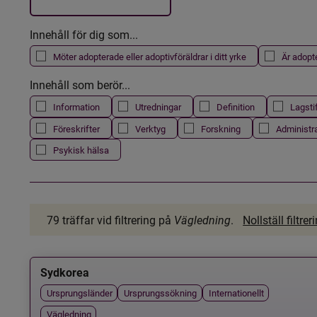
Innehåll för dig som...
Möter adopterade eller adoptivföräldrar i ditt yrke
Är adopt
Innehåll som berör...
Information
Utredningar
Definition
Lagsti
Föreskrifter
Verktyg
Forskning
Administr
Psykisk hälsa
79 träffar
vid filtrering på
Vägledning
.
Nollställ filtrer
Sydkorea
Ursprungsländer
Ursprungssökning
Internationellt
Vägledning