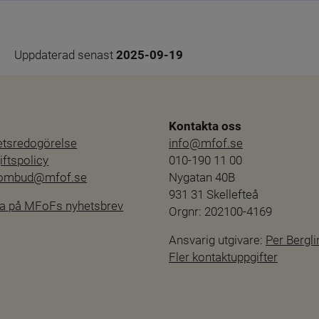
Uppdaterad senast 
2025-09-19
Kontakta oss
hetsredogörelse
info@mfof.se
ftspolicy
010-190 11 00
sombud@mfof.se
Nygatan 40B
931 31 Skellefteå
a på MFoFs nyhetsbrev
Orgnr: 202100-4169
Ansvarig utgivare: 
Per Bergli
Fler kontaktuppgifter