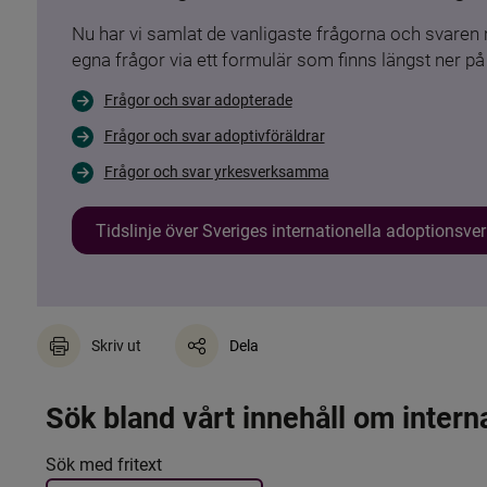
Nu har vi samlat de vanligaste frågorna och svare
egna frågor via ett formulär som finns längst ner på 
Frågor och svar adopterade
Frågor och svar adoptivföräldrar
Frågor och svar yrkesverksamma
Tidslinje över Sveriges internationella adoptionsv
Skriv ut
Dela
Sök bland vårt innehåll om intern
Det här formuläret postas automatiskt
Filtrera resultatet
Sök med fritext