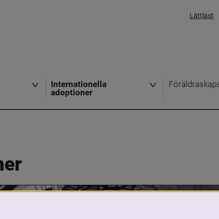
Lättläst
Internationella
Föräldraskap
adoptioner
ner