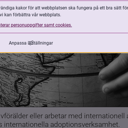
ndiga kakor för att webbplatsen ska fungera på ett bra sätt fö
vi kan förbättra vår webbplats.
terar personuppgifter samt cookies.
Anpassa inställningar
förälder eller arbetar med internationell
es internationella adoptionsverksamhet.