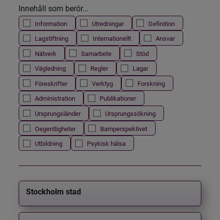
Innehåll som berör...
Information
Utredningar
Definition
Lagstiftning
Internationellt
Ansvar
Nätverk
Samarbete
Stöd
Vägledning
Regler
Lagar
Föreskrifter
Verktyg
Forskning
Administration
Publikationer
Ursprungsländer
Ursprungssökning
Oegentligheter
Barnperspektivet
Utbildning
Psykisk hälsa
Stockholm stad