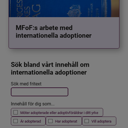
MFoF:s arbete med
internationella adoptioner
Sök bland vårt innehåll om 
internationella adoptioner
Det här formuläret postas automatiskt
Sök med fritext
Filtrera resultatet
Innehåll för dig som...
Möter adopterade eller adoptivföräldrar i ditt yrke
Är adopterad
Har adopterat
Vill adoptera