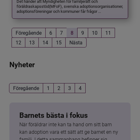
Det händer att Myndigheten för familjerätt och
föräldraskapsstöd(MFoF), svenska adoptionsorganisationer,
adoptionsföreningar och kommuner får frågor ...
Föregående
6
7
8
9
10
11
12
13
14
15
Nästa
Nyheter
Föregående
1
2
3
4
Barnets bästa i fokus
När föräldrar inte kan ta hand om sitt barn 
kan adoption vara ett sätt att ge barnet en ny 
familj. I detta sammanhang befinner sig 