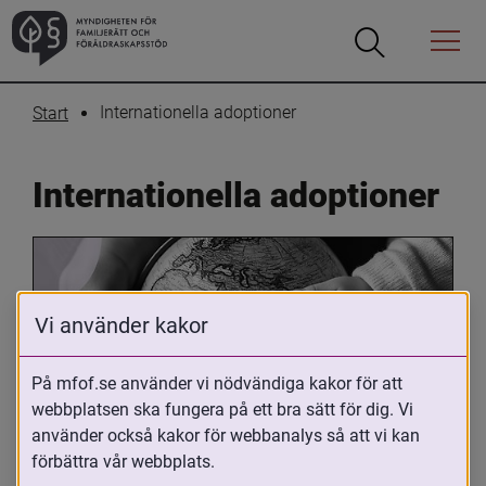
Öppna
Öppna
Menyn
sökrutan
Internationella adoptioner
Start
Internationella adoptioner
Vi använder kakor
På mfof.se använder vi nödvändiga kakor för att
webbplatsen ska fungera på ett bra sätt för dig. Vi
Oavsett om du är adopterad, 
använder också kakor för webbanalys så att vi kan
adoptivförälder eller arbetar med 
förbättra vår webbplats.
internationell adoption så kan du ha 