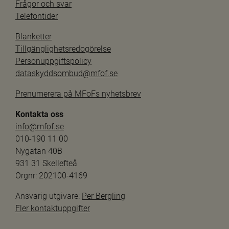
Frågor och svar
Telefontider
Blanketter
Tillgänglighetsredogörelse
Personuppgiftspolicy
dataskyddsombud@mfof.se
Prenumerera på MFoFs nyhetsbrev
Kontakta oss
info@mfof.se
010-190 11 00
Nygatan 40B
931 31 Skellefteå
Orgnr: 202100-4169
Ansvarig utgivare: 
Per Bergling
Fler kontaktuppgifter