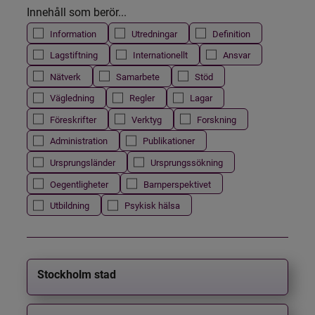
Innehåll som berör...
Information
Utredningar
Definition
Lagstiftning
Internationellt
Ansvar
Nätverk
Samarbete
Stöd
Vägledning
Regler
Lagar
Föreskrifter
Verktyg
Forskning
Administration
Publikationer
Ursprungsländer
Ursprungssökning
Oegentligheter
Barnperspektivet
Utbildning
Psykisk hälsa
Stockholm stad