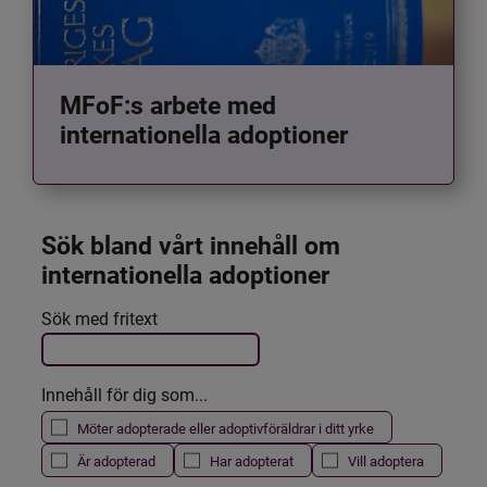
MFoF:s arbete med
internationella adoptioner
Sök bland vårt innehåll om 
internationella adoptioner
Det här formuläret postas automatiskt
Sök med fritext
Filtrera resultatet
Innehåll för dig som...
Möter adopterade eller adoptivföräldrar i ditt yrke
Är adopterad
Har adopterat
Vill adoptera