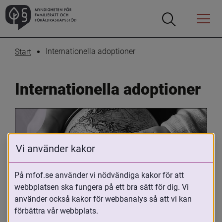
Öppna
Öppna
Menyn
sökrutan
Internationella adoptioner
Start
Internationella adoptioner
Vi använder kakor
På mfof.se använder vi nödvändiga kakor för att
webbplatsen ska fungera på ett bra sätt för dig. Vi
Oavsett om du är adopterad, 
använder också kakor för webbanalys så att vi kan
adoptivförälder eller arbetar med 
förbättra vår webbplats.
internationell adoption så kan du ha 