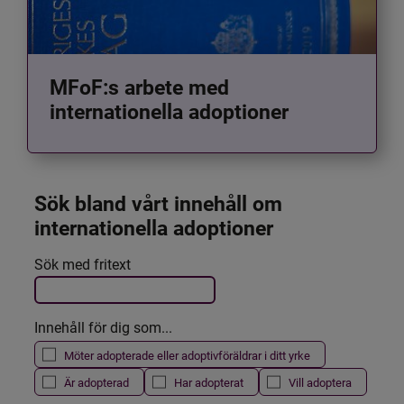
MFoF:s arbete med
internationella adoptioner
Sök bland vårt innehåll om 
internationella adoptioner
Det här formuläret postas automatiskt
Sök med fritext
Filtrera resultatet
Innehåll för dig som...
Möter adopterade eller adoptivföräldrar i ditt yrke
Är adopterad
Har adopterat
Vill adoptera