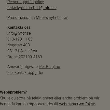
Personuppgiftspolicy
dataskyddsombud@mfof.se
Prenumerera på MFoFs nyhetsbrev
Kontakta oss
info@mfof.se
010-190 11 00
Nygatan 40B
931 31 Skellefteå
Orgnr: 202100-4169
Ansvarig utgivare: 
Per Bergling
Fler kontaktuppgifter
Webbproblem?
Skulle du stöta på felaktigheter eller andra problem på vår 
hemsida kan du rapportera det till 
webmaster@mfof.se