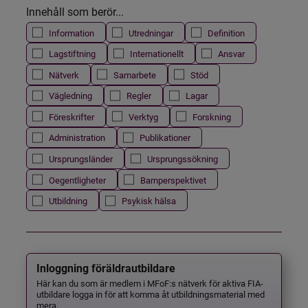
Innehåll som berör...
Information
Utredningar
Definition
Lagstiftning
Internationellt
Ansvar
Nätverk
Samarbete
Stöd
Vägledning
Regler
Lagar
Föreskrifter
Verktyg
Forskning
Administration
Publikationer
Ursprungsländer
Ursprungssökning
Oegentligheter
Barnperspektivet
Utbildning
Psykisk hälsa
Inloggning föräldrautbildare
Här kan du som är medlem i MFoF:s nätverk för aktiva FIA-
utbildare logga in för att komma åt utbildningsmaterial med
mera.