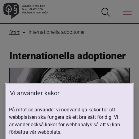
Öppna
Öppna
Menyn
sökrutan
Internationella adoptioner
Start
Internationella adoptioner
Vi använder kakor
På mfof.se använder vi nödvändiga kakor för att
webbplatsen ska fungera på ett bra sätt för dig. Vi
Oavsett om du är adopterad, 
använder också kakor för webbanalys så att vi kan
adoptivförälder eller arbetar med 
förbättra vår webbplats.
internationell adoption så kan du ha 