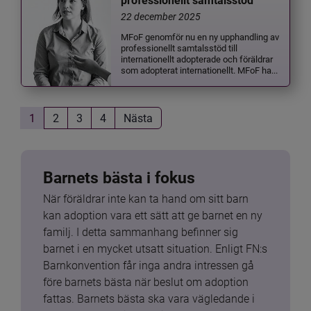
professionellt samtalsstöd
22 december 2025
MFoF genomför nu en ny upphandling av
professionellt samtalsstöd till
internationellt adopterade och föräldrar
som adopterat internationellt. MFoF ha...
1
2
3
4
Nästa
Barnets bästa i fokus
När föräldrar inte kan ta hand om sitt barn 
kan adoption vara ett sätt att ge barnet en ny 
familj. I detta sammanhang befinner sig 
barnet i en mycket utsatt situation. Enligt FN:s 
Barnkonvention får inga andra intressen gå 
före barnets bästa när beslut om adoption 
fattas. Barnets bästa ska vara vägledande i 