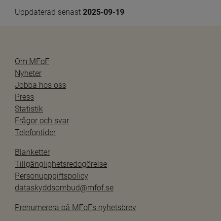
Uppdaterad senast 
2025-09-19
Om MFoF
Nyheter
Jobba hos oss
Press
Statistik
Frågor och svar
Telefontider
Blanketter
Tillgänglighetsredogörelse
Personuppgiftspolicy
dataskyddsombud@mfof.se
Prenumerera på MFoFs nyhetsbrev