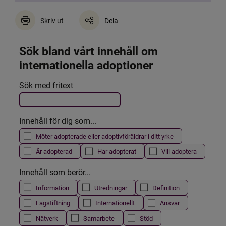
Skriv ut
Dela
Sök bland vårt innehåll om 
internationella adoptioner
Det här formuläret postas automatiskt
Sök med fritext
Filtrera resultatet
Innehåll för dig som...
Möter adopterade eller adoptivföräldrar i ditt yrke
Är adopterad
Har adopterat
Vill adoptera
Innehåll som berör...
Information
Utredningar
Definition
Lagstiftning
Internationellt
Ansvar
Nätverk
Samarbete
Stöd