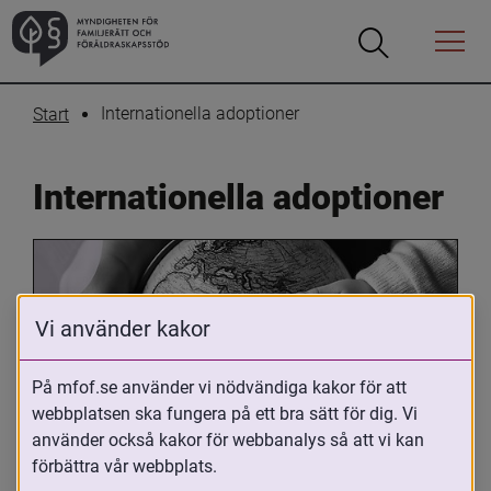
Öppna
Öppna
Menyn
sökrutan
Internationella adoptioner
Start
Internationella adoptioner
Vi använder kakor
På mfof.se använder vi nödvändiga kakor för att
webbplatsen ska fungera på ett bra sätt för dig. Vi
Oavsett om du är adopterad, 
använder också kakor för webbanalys så att vi kan
adoptivförälder eller arbetar med 
förbättra vår webbplats.
internationell adoption så kan du ha 