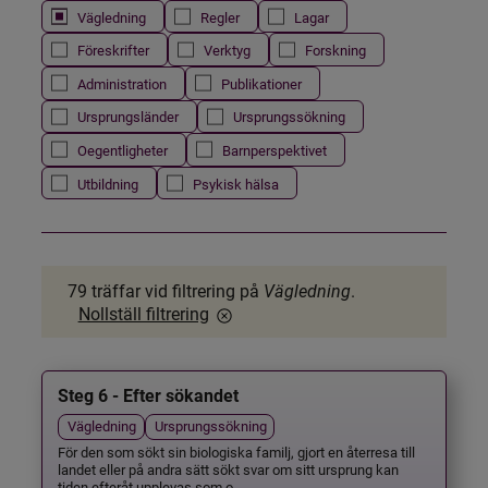
Vägledning
Regler
Lagar
Föreskrifter
Verktyg
Forskning
Administration
Publikationer
Ursprungsländer
Ursprungssökning
Oegentligheter
Barnperspektivet
Utbildning
Psykisk hälsa
79 träffar
vid filtrering på
Vägledning
.
Nollställ filtrering
Steg 6 - Efter sökandet
Vägledning
Ursprungssökning
För den som sökt sin biologiska familj, gjort en återresa till
landet eller på andra sätt sökt svar om sitt ursprung kan
tiden efteråt upplevas som o...