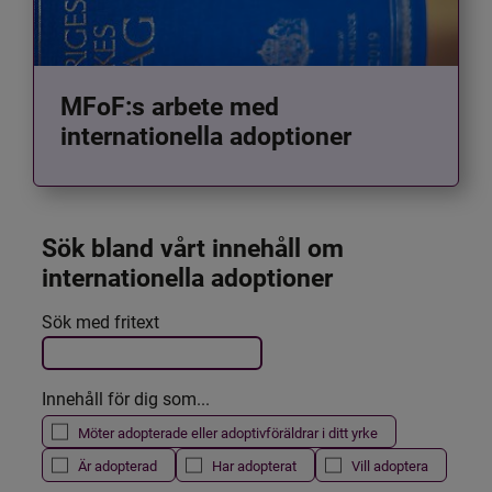
MFoF:s arbete med
internationella adoptioner
Sök bland vårt innehåll om 
internationella adoptioner
Det här formuläret postas automatiskt
Sök med fritext
Filtrera resultatet
Innehåll för dig som...
Möter adopterade eller adoptivföräldrar i ditt yrke
Är adopterad
Har adopterat
Vill adoptera