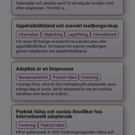
förberedda och utredda samt för att erbjuda familjen stöd
efter adoptionen. Till stöd i a...
Uppehållstillstånd och svenskt medborgarskap
Information
Vägledning
Lagstiftning
Internationellt
För resan till Sverige ska barnet ha svenskt pass eller
uppehållstillstånd. Om barnet blir svensk medborgare
genom adoptionen ska adoptivföräldrarna ...
Adoption är en livsprocess
Barnperspektivet
Psykisk hälsa
Forskning
I Sverige finns cirka 60 000 internationellt adopterade varav
många idag är vuxna. Att bli adopterad är inte en enstaka
händelse som berör en individ...
Psykisk hälsa och sociala livsvillkor hos
internationellt adopterade
Forskning
Psykisk hälsa
MFoF publicerade år 2022 forskningsrapporten Hälsa och