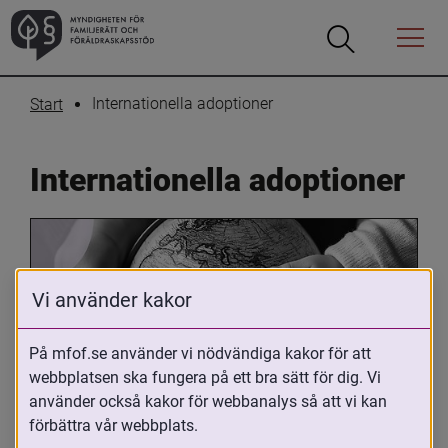
Öppna
Öppna
Menyn
sökrutan
Internationella adoptioner
Start
Internationella adoptioner
Vi använder kakor
På mfof.se använder vi nödvändiga kakor för att
webbplatsen ska fungera på ett bra sätt för dig. Vi
Oavsett om du är adopterad, 
använder också kakor för webbanalys så att vi kan
adoptivförälder eller arbetar med 
förbättra vår webbplats.
internationell adoption så kan du ha 