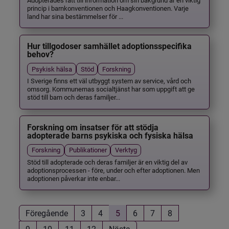
princip i barnkonventionen och Haagkonventionen. Varje
land har sina bestämmelser för ...
Hur tillgodoser samhället adoptionsspecifika
behov?
Psykisk hälsa
Stöd
Forskning
I Sverige finns ett väl utbyggt system av service, vård och
omsorg. Kommunernas socialtjänst har som uppgift att ge
stöd till barn och deras familjer...
Forskning om insatser för att stödja
adopterade barns psykiska och fysiska hälsa
Forskning
Publikationer
Verktyg
Stöd till adopterade och deras familjer är en viktig del av
adoptionsprocessen - före, under och efter adoptionen. Men
adoptionen påverkar inte enbar...
Föregående
3
4
5
6
7
8
9
10
11
12
Nästa