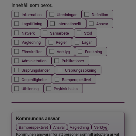
Innehåll som berör...
Information
Utredningar
Definition
Lagstiftning
Internationellt
Ansvar
Nätverk
Samarbete
Stöd
Vägledning
Regler
Lagar
Föreskrifter
Verktyg
Forskning
Administration
Publikationer
Ursprungsländer
Ursprungssökning
Oegentligheter
Barnperspektivet
Utbildning
Psykisk hälsa
Kommunens ansvar
Barnperspektivet
Ansvar
Vägledning
Verktyg
Kommunen ansvarar för att personer som vill adoptera är väl