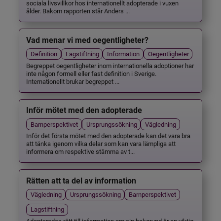
sociala livsvillkor hos internationellt adopterade i vuxen
ålder. Bakom rapporten står Anders ...
Vad menar vi med oegentligheter?
Definition
Lagstiftning
Information
Oegentligheter
Begreppet oegentligheter inom internationella adoptioner har
inte någon formell eller fast definition i Sverige.
Internationellt brukar begreppet ...
Inför mötet med den adopterade
Barnperspektivet
Ursprungssökning
Vägledning
Inför det första mötet med den adopterade kan det vara bra
att tänka igenom vilka delar som kan vara lämpliga att
informera om respektive stämma av t...
Rätten att ta del av information
Vägledning
Ursprungssökning
Barnperspektivet
Lagstiftning
Adopterades rätt till information om sin bakgrund är en viktig