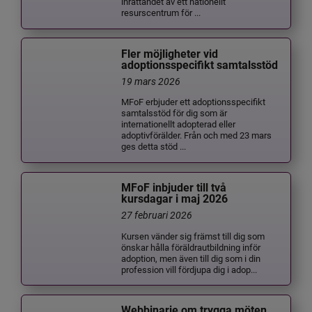
inrättandet av ett nationellt
resurscentrum för ...
Fler möjligheter vid
adoptionsspecifikt samtalsstöd
19 mars 2026
MFoF erbjuder ett adoptionsspecifikt
samtalsstöd för dig som är
internationellt adopterad eller
adoptivförälder. Från och med 23 mars
ges detta stöd ...
MFoF inbjuder till två
kursdagar i maj 2026
27 februari 2026
Kursen vänder sig främst till dig som
önskar hålla föräldrautbildning inför
adoption, men även till dig som i din
profession vill fördjupa dig i adop...
Webbinarie om trygga möten